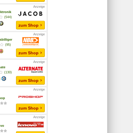
ktronik
(544)
zum Shop
billiger
(95)
zum Shop
nate
(130)
zum Shop
hop
zum Shop
ovo