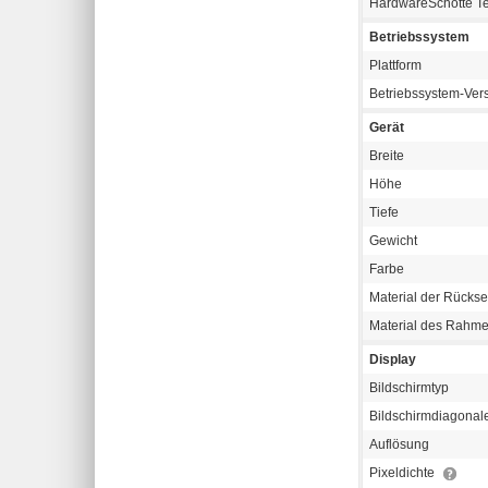
HardwareSchotte T
Betriebssystem
Plattform
Betriebssystem-Ver
Gerät
Breite
Höhe
Tiefe
Gewicht
Farbe
Material der Rückse
Material des Rahm
Display
Bildschirmtyp
Bildschirmdiagonal
Auflösung
Pixeldichte