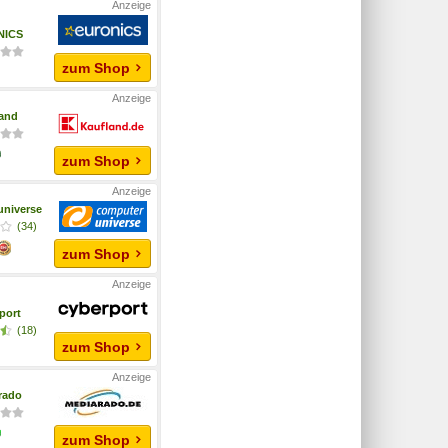
NICS
zum Shop
and
zum Shop
niverse
(34)
zum Shop
port
(18)
zum Shop
rado
zum Shop