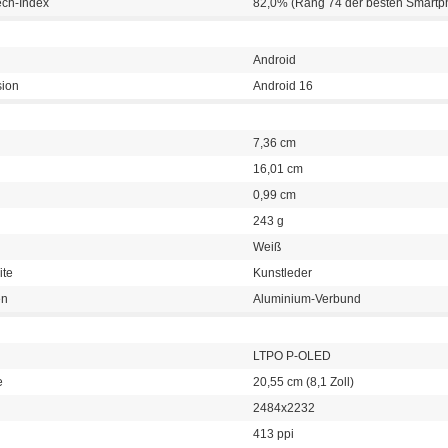
ech-Index
82,0% (Rang 74 der besten Smartp
Android
sion
Android 16
7,36 cm
16,01 cm
0,99 cm
243 g
Weiß
ite
Kunstleder
en
Aluminium-Verbund
LTPO P-OLED
e
20,55 cm (8,1 Zoll)
2484x2232
413 ppi