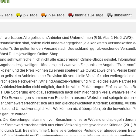
- Dual SIM Qualcomm Snapdragon 8 Gen 5 Prozessor
(3,80 GHz )/Android 16 oder h her/512 GB
0840493610832
0-2 Tage
2-7 Tage
7-14 Tage
mehr als 14 Tage
unbekannt