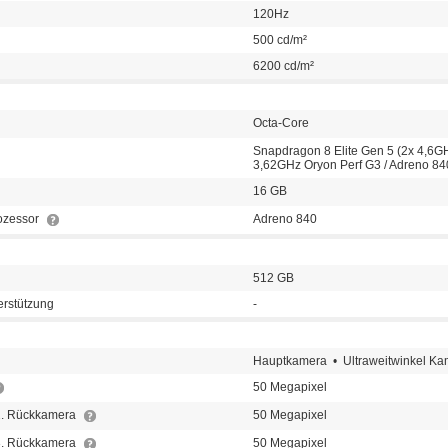
120Hz
500 cd/m²
6200 cd/m²
Octa-Core
Snapdragon 8 Elite Gen 5 (2x 4,6G
3,62GHz Oryon Perf G3 / Adreno 84
16 GB
rozessor
Adreno 840
512 GB
erstützung
-
Hauptkamera • Ultraweitwinkel K
50 Megapixel
 2. Rückkamera
50 Megapixel
 3. Rückkamera
50 Megapixel