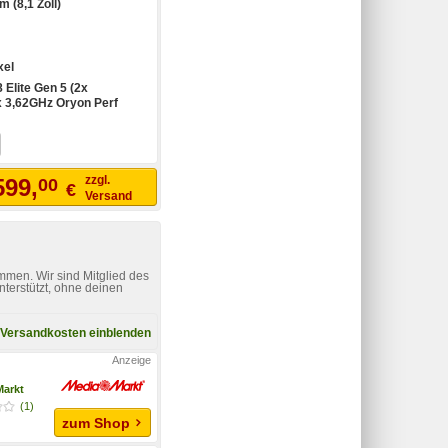
m (8,1 Zoll)
xel
 Elite Gen 5 (2x
x 3,62GHz Oryon Perf
zzgl.
599,
00
€
Versand
mmen. Wir sind Mitglied des
nterstützt, ohne deinen
Versandkosten einblenden
arkt
(1)
zum Shop