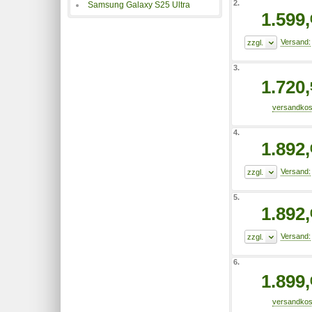
2.
Samsung Galaxy S25 Ultra
1.599,
3.
1.720,
4.
1.892,
5.
1.892,
6.
1.899,