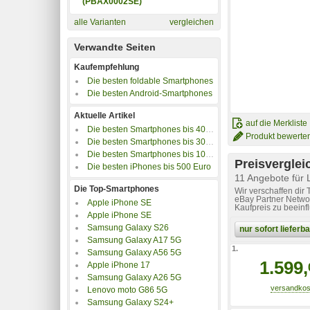
(PBAX0002SE)
alle Varianten
vergleichen
Verwandte Seiten
Kaufempfehlung
Die besten foldable Smartphones
Die besten Android-Smartphones
Aktuelle Artikel
auf die Merkliste
Die besten Smartphones bis 400 Euro
Produkt bewerte
Die besten Smartphones bis 300 Euro
Die besten Smartphones bis 100 Euro
Preisverglei
Die besten iPhones bis 500 Euro
11 Angebote für 
Die Top-Smartphones
Wir verschaffen dir
eBay Partner Networ
Apple iPhone SE
Kaufpreis zu beeinf
Apple iPhone SE
Samsung Galaxy S26
nur sofort liefer
Samsung Galaxy A17 5G
1.
Samsung Galaxy A56 5G
1.599,
Apple iPhone 17
Samsung Galaxy A26 5G
Lenovo moto G86 5G
Samsung Galaxy S24+