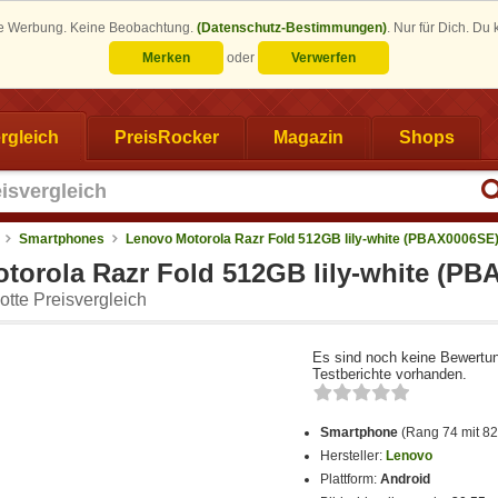
eine Werbung. Keine Beobachtung.
(Datenschutz-Bestimmungen)
.
Nur für Dich. Du
Merken
oder
Verwerfen
rgleich
PreisRocker
Magazin
Shops
Smartphones
Lenovo Motorola Razr Fold 512GB lily-white (PBAX0006SE
torola Razr Fold 512GB lily-white (P
tte Preisvergleich
Es sind noch keine Bewertu
Testberichte vorhanden.
Smartphone
(Rang 74 mit 8
Hersteller:
Lenovo
Plattform:
Android