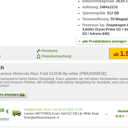
Bildschirmdiagonale:
20,55 c
Auflösung:
2484x2232
Speichergröße:
512 GB
Sensorauflösung:
50 Megapi
Prozessor-Typ:
Snapdragon 8
4,6GHz Oryon Prime G3 + 6
G3 / Adreno 840)
alle Produktdaten anzeigen
Preistrend
1.
ab
n
Preisüberwachung
ch
Lenovo Motorola Razr Fold 512GB lily-white (PBAX0006SE)
 Transparenz beim Online-Shopping. Dazu arbeiten wir mit vielen Netzwerken zusa
k und Amazon-Partner. Wir erhalten eine kleine Vergütung für Verkäufe, was uns u
lussen.
bare anzeigen
Preis vom 30.07.2026 11:05
00
€
MediaM
Lenovo MOTOROLA razr fold 512 GB Lily White Dual
...
SIM PBAX0006SE?MSD
A