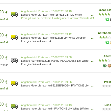
OLED-Display - 8.09 - 8.09 - 2484 x 2232 pixels 2484 x
2232 pixels (120 Hz) 0840493610832
Jacob Ele
Preis vom 07.08.2026 08:40
03
€
Lenovo Motorola Razr Fold (16-512 GB) Lily White
...
(PBAX0006SE)
Preis gilt nur bei direktem Einstieg über HardwareSchotte.de!
notebooks
Preis vom 07.08.2026 09:12
00
€
Lenovo Motorola Razr Fold 512GB Lily White 20,05cm
...
(8,09 ) Haupt-Display, Android 16, 50MP Triple-Kamera
A
PBAX0006SE
Alter
00
Preis vom 07.08.2026 09:08
€
Lenovo razr fold 512GB, Handy PBAX0006SE Lily White,
...
Android, 16 GB Prozessor: Qualcomm Snapdragon 8
A
7,99 €
Gen 5 Frontkamera: 20 MP + 32 MP 100201265
00
€
Pros
Preis vom 07.08.2026 09:06
Lenovo Motorola razr fold 512GB/16GB - PANTONE Lily
...
White 0840493610832
00
€
Len
Preis vom 07.08.2026 06:13
Lenovo motorola razr fold - PANTONE Lily White (White)
...