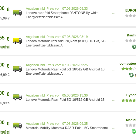
00
Preis vom 07.08.2026 09:33
€
EURO
Lenovo razr fold Smartphone PANTONE lily white
...
PBAX0006SE
A
5,99 €
Kaufl
Preis vom 07.08.2026 08:19
55
€
Lenovo Motorola razr fold, 20,6 cm (8.09 ), 16 GB, 512
...
GB, 50 MP, Android 16.0, Weiß PBAX0006SE
A
computeru
00
Preis vom 07.08.2026 09:25
€
Lenovo Motorola Razr Fold 5G 16/512 GB Android 16
...
Dual SIM Smartphone Lily White PBAX0006SE
A
6,99 €
00
€
Cyber
Preis vom 05.08.2026 13:30
Lenovo Motorola Razr Fold 5G 16/512 GB Android 16
...
6,99 €
Dual SIM Smartphone Lily White PBAX0006SE
Media
00
€
Preis vom 07.08.2026 09:35
Motorola Mobility Motorola RAZR Fold - 5G Smartphone
...
- Dual-SIM - RAM 16 GB / Interner Speicher 512 GB -