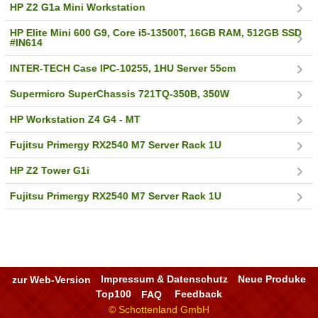
HP Z2 G1a Mini Workstation
HP Elite Mini 600 G9, Core i5-13500T, 16GB RAM, 512GB SSD
#IN614
INTER-TECH Case IPC-10255, 1HU Server 55cm
Supermicro SuperChassis 721TQ-350B, 350W
HP Workstation Z4 G4 - MT
Fujitsu Primergy RX2540 M7 Server Rack 1U
HP Z2 Tower G1i
Fujitsu Primergy RX2540 M7 Server Rack 1U
zur Web-Version
Impressum & Datenschutz
Neue Produke
Top100
FAQ
Feedback
© Schottenland GmbH