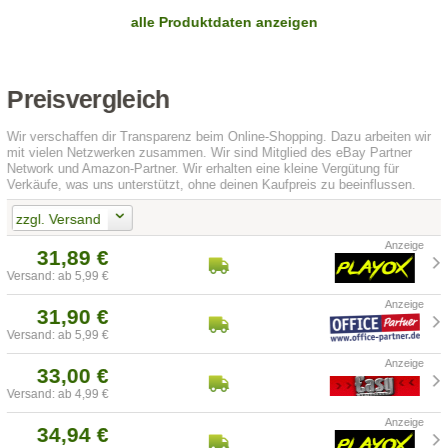
alle Produktdaten anzeigen
Preisvergleich
Wir verschaffen dir Transparenz beim Online-Shopping. Dazu arbeiten wir
mit vielen Netzwerken zusammen. Wir sind Mitglied des eBay Partner
Network und Amazon-Partner. Wir erhalten eine kleine Vergütung für
Verkäufe, was uns unterstützt, ohne deinen Kaufpreis zu beeinflussen.
zzgl. Versand
31,89 €
Versand: ab 5,99 €
31,90 €
Versand: ab 5,99 €
33,00 €
Versand: ab 4,99 €
34,94 €