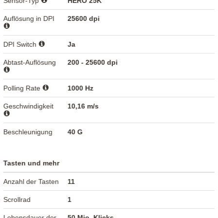
Sensor-Typ
HERO 25K
Auflösung in DPI
25600 dpi
DPI Switch
Ja
Abtast-Auflösung
200 - 25600 dpi
Polling Rate
1000 Hz
Geschwindigkeit
10,16 m/s
Beschleunigung
40 G
Tasten und mehr
Anzahl der Tasten
11
Scrollrad
1
Lebensdauer der
50 Mio. Klicks