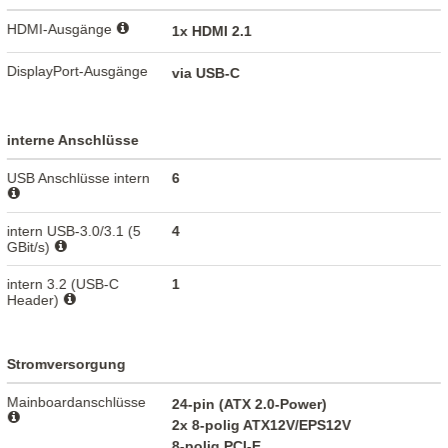
HDMI-Ausgänge
1x HDMI 2.1
DisplayPort-Ausgänge
via USB-C
interne Anschlüsse
USB Anschlüsse intern
6
intern USB-3.0/3.1 (5
4
GBit/s)
intern 3.2 (USB-C
1
Header)
Stromversorgung
Mainboardanschlüsse
24-pin (ATX 2.0-Power)
2x 8-polig ATX12V/EPS12V
8-polig PCI-E