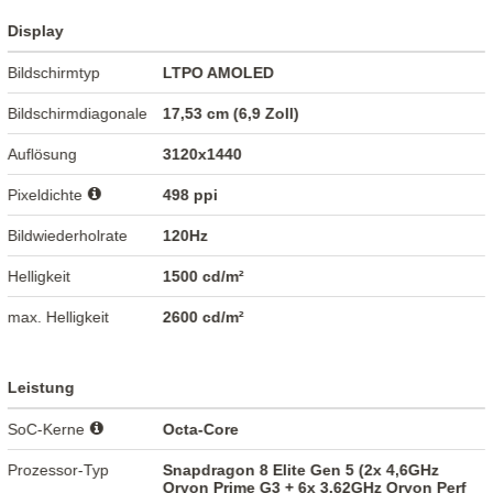
Display
Bildschirmtyp
LTPO AMOLED
Bildschirmdiagonale
17,53 cm (6,9 Zoll)
Auflösung
3120x1440
Pixeldichte
498 ppi
Bildwiederholrate
120Hz
Helligkeit
1500 cd/m²
max. Helligkeit
2600 cd/m²
Leistung
SoC-Kerne
Octa-Core
Prozessor-Typ
Snapdragon 8 Elite Gen 5 (2x 4,6GHz
Oryon Prime G3 + 6x 3,62GHz Oryon Perf