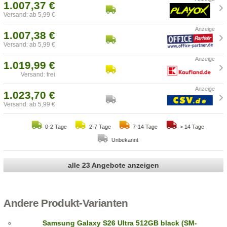
1.007,37 €
Versand: ab 5,99 €
1.007,38 €
Versand: ab 5,99 €
1.019,99 €
Versand: frei
1.023,70 €
Versand: ab 5,99 €
0-2 Tage
2-7 Tage
7-14 Tage
> 14 Tage
Unbekannt
alle 23 Angebote anzeigen
Andere Produkt-Varianten
Samsung Galaxy S26 Ultra 512GB black (SM-