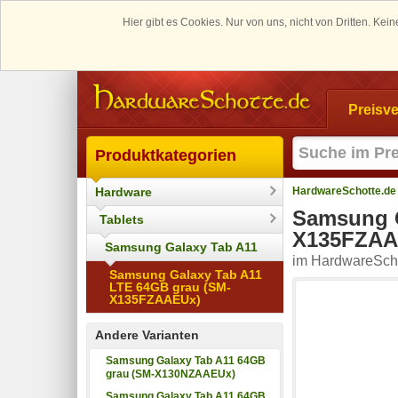
Hier gibt es Cookies. Nur von uns, nicht von Dritten. K
Preisve
Produktkategorien
Hardware
HardwareSchotte.de
Samsung G
Tablets
X135FZAA
Samsung Galaxy Tab A11
im HardwareScho
Samsung Galaxy Tab A11
LTE 64GB grau (SM-
X135FZAAEUx)
Andere Varianten
Samsung Galaxy Tab A11 64GB
grau (SM-X130NZAAEUx)
Samsung Galaxy Tab A11 64GB