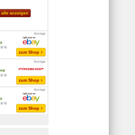
alle anzeigen
ay
zum Shop
hop
zum Shop
ay
zum Shop