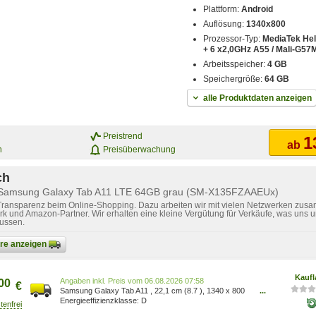
Plattform:
Android
Auflösung:
1340x800
Prozessor-Typ:
MediaTek Hel
+ 6 x2,0GHz A55 / Mali-G57
Arbeitsspeicher:
4 GB
Speichergröße:
64 GB
alle Produktdaten anzeigen
Preistrend
1
ab
n
Preisüberwachung
ch
r Samsung Galaxy Tab A11 LTE 64GB grau (SM-X135FZAAEUx)
 Transparenz beim Online-Shopping. Dazu arbeiten wir mit vielen Netzwerken zusa
k und Amazon-Partner. Wir erhalten eine kleine Vergütung für Verkäufe, was uns u
lussen.
bare anzeigen
Kaufl
Preis vom 06.08.2026 07:58
00
€
Samsung Galaxy Tab A11 , 22,1 cm (8.7 ), 1340 x 800
...
Pixel, 64 GB, 4 GB, 2 GHz, Grau SM-X135FZAAEUE
D