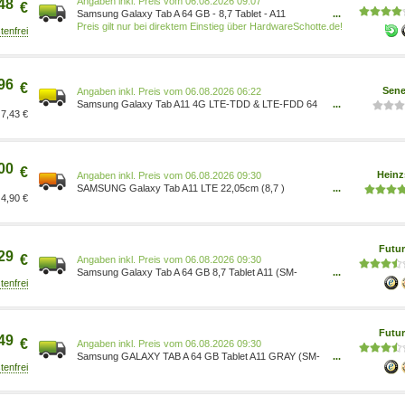
Preis vom 06.08.2026 09:07
48
€
Samsung Galaxy Tab A 64 GB - 8,7 Tablet - A11
...
[Energieklasse D] (SM-X135FZAAEUB)
Preis gilt nur bei direktem Einstieg über HardwareSchotte.de!
96
€
Sene
Preis vom 06.08.2026 06:22
Samsung Galaxy Tab A11 4G LTE-TDD & LTE-FDD 64
...
7,43 €
GB 22,1 SM-X135FZAAEUB 8806097744245
00
€
Heinz
Preis vom 06.08.2026 09:30
SAMSUNG Galaxy Tab A11 LTE 22,05cm (8,7 )
...
4,90 €
MediaTek Helio G99 4GB 64GB Android SM-
X135FZAAEUB
Futur
29
€
Preis vom 06.08.2026 09:30
Samsung Galaxy Tab A 64 GB 8,7 Tablet A11 (SM-
...
X135FZAAEUB)
Futur
49
€
Preis vom 06.08.2026 09:30
Samsung GALAXY TAB A 64 GB Tablet A11 GRAY (SM-
...
X135FZAAEUE)