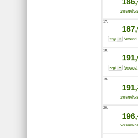
186,
17.
187,
18.
191,
19.
191,
20.
196,