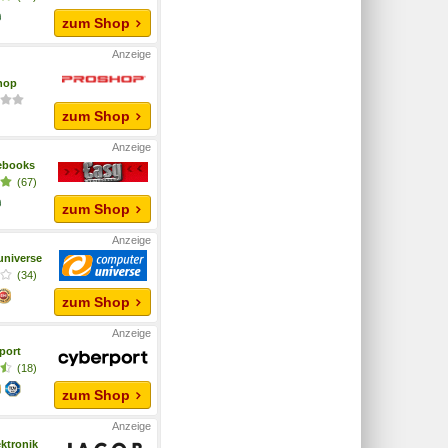
zum Shop
hop
zum Shop
ebooks
(67)
zum Shop
niverse
(34)
zum Shop
port
(18)
zum Shop
ktronik