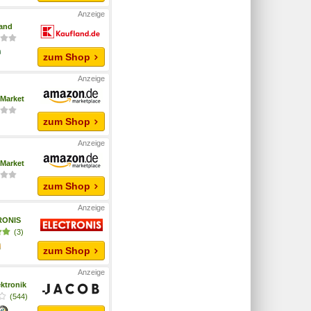
and
zum Shop
Market
zum Shop
Market
zum Shop
RONIS
(3)
zum Shop
ktronik
(544)