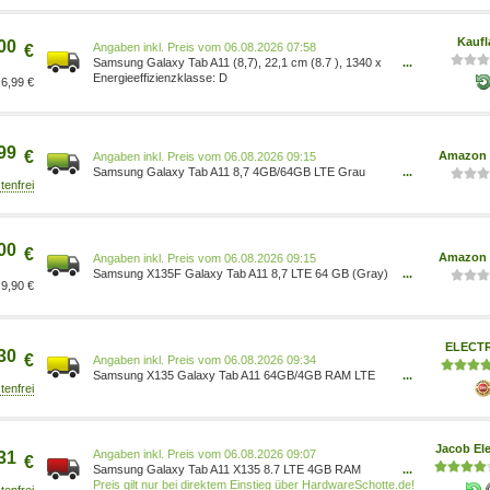
Kaufl
00
Preis vom 06.08.2026 07:58
€
Samsung Galaxy Tab A11 (8,7), 22,1 cm (8.7 ), 1340 x
...
800 Pixel, 64 GB, 4 GB, 2 GHz, Grau SM-
D
6,99 €
X135FZAAEUB
99
€
Amazon 
Preis vom 06.08.2026 09:15
Samsung Galaxy Tab A11 8,7 4GB/64GB LTE Grau
...
(Gray) SM-X135 8806097744269 8806097744269
Computer & Zubehör/Computer & Zubehör/Tablet-PCs
00
€
Amazon 
Preis vom 06.08.2026 09:15
Samsung X135F Galaxy Tab A11 8,7 LTE 64 GB (Gray)
...
9,90 €
SM-X135FZAAEUB 8806097744245 Computer &
Zubehör/Computer & Zubehör/Tablet-PCs
ELECT
30
€
Preis vom 06.08.2026 09:34
Samsung X135 Galaxy Tab A11 64GB/4GB RAM LTE
...
grau SM-X135FZAAEUB
Jacob Ele
Preis vom 06.08.2026 09:07
31
€
Samsung Galaxy Tab A11 X135 8.7 LTE 4GB RAM
...
64GB - Grey [Energieklasse D] (SM-X135FZAAEUE)
Preis gilt nur bei direktem Einstieg über HardwareSchotte.de!