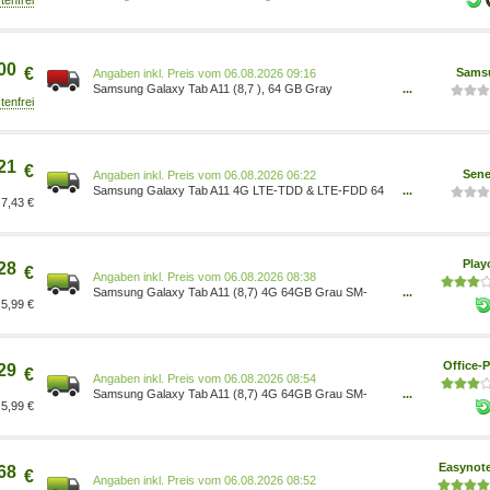
00
€
Sams
Preis vom 06.08.2026 09:16
Samsung Galaxy Tab A11 (8,7 ), 64 GB Gray
...
8806097744245
21
€
Sene
Preis vom 06.08.2026 06:22
Samsung Galaxy Tab A11 4G LTE-TDD & LTE-FDD 64
...
7,43 €
GB 22,1 SM-X135FZAAEUE 8806097744269
Pla
28
€
Preis vom 06.08.2026 08:38
Samsung Galaxy Tab A11 (8,7) 4G 64GB Grau SM-
...
5,99 €
X135FZAAEUB
Office-P
29
€
Preis vom 06.08.2026 08:54
Samsung Galaxy Tab A11 (8,7) 4G 64GB Grau SM-
...
5,99 €
X135FZAAEUB
Easynot
68
€
Preis vom 06.08.2026 08:52