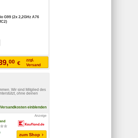
io G99 (2x 2,2GHz A76
MC2)
zzgl.
39,
00
€
Versand
mmen. Wir sind Mitglied des
nterstützt, ohne deinen
Versandkosten einblenden
and
zum Shop