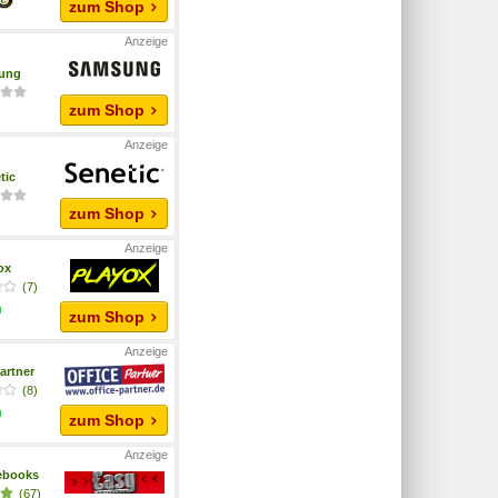
zum Shop
ung
zum Shop
tic
zum Shop
yox
(7)
zum Shop
artner
(8)
zum Shop
ebooks
(67)