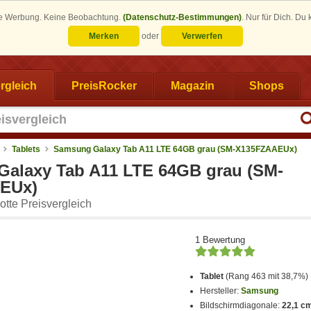
eine Werbung. Keine Beobachtung.
(Datenschutz-Bestimmungen)
.
Nur für Dich. Du
Merken
oder
Verwerfen
rgleich
PreisRocker
Magazin
Shops
Tablets
Samsung Galaxy Tab A11 LTE 64GB grau (SM-X135FZAAEUx)
alaxy Tab A11 LTE 64GB grau (SM-
EUx)
tte Preisvergleich
1 Bewertung
Tablet
(Rang 463 mit 38,7%)
Hersteller:
Samsung
Bildschirmdiagonale:
22,1 cm