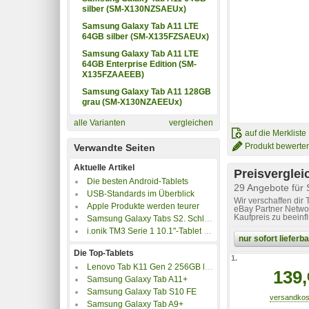
silber (SM-X130NZSAEUx)
Samsung Galaxy Tab A11 LTE
64GB silber (SM-X135FZSAEUx)
Samsung Galaxy Tab A11 LTE
64GB Enterprise Edition (SM-
X135FZAAEEB)
Samsung Galaxy Tab A11 128GB
grau (SM-X130NZAEEUx)
alle Varianten
vergleichen
auf die Merkliste
Produkt bewerte
Verwandte Seiten
Aktuelle Artikel
Preisverglei
Die besten Android-Tablets
29 Angebote fü
USB-Standards im Überblick
Wir verschaffen dir
Apple Produkte werden teurer
eBay Partner Networ
Kaufpreis zu beeinf
Samsung Galaxy Tabs S2. Schlanke iPad-Alternativen
i.onik TM3 Serie 1 10.1"-Tablet im Test
nur sofort liefer
Die Top-Tablets
1.
Lenovo Tab K11 Gen 2 256GB luna-grey
139,
Samsung Galaxy Tab A11+
Samsung Galaxy Tab S10 FE
Samsung Galaxy Tab A9+