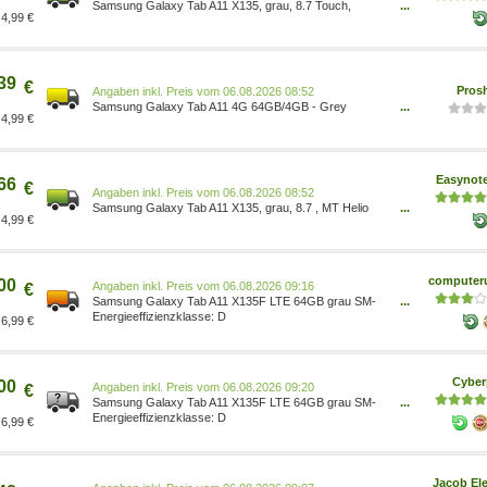
Samsung Galaxy Tab A11 X135, grau, 8.7 Touch,
...
4,99 €
MediaTek Helio G99, 4GB, 64GB, Android 15 SM-
X135FZAAEUB
39
€
Pros
Preis vom 06.08.2026 08:52
Samsung Galaxy Tab A11 4G 64GB/4GB - Grey
...
4,99 €
8806097744269
Easynot
66
€
Preis vom 06.08.2026 08:52
Samsung Galaxy Tab A11 X135, grau, 8.7 , MT Helio
...
4,99 €
G99, 4GB, 64GB, 5G/LTE, Android 15 SM-
X135FZAAEUE
computeru
00
Preis vom 06.08.2026 09:16
€
Samsung Galaxy Tab A11 X135F LTE 64GB grau SM-
...
X135FZAAEUB
D
6,99 €
Cyber
00
Preis vom 06.08.2026 09:20
€
Samsung Galaxy Tab A11 X135F LTE 64GB grau SM-
...
X135FZAAEUB
D
6,99 €
Jacob Ele