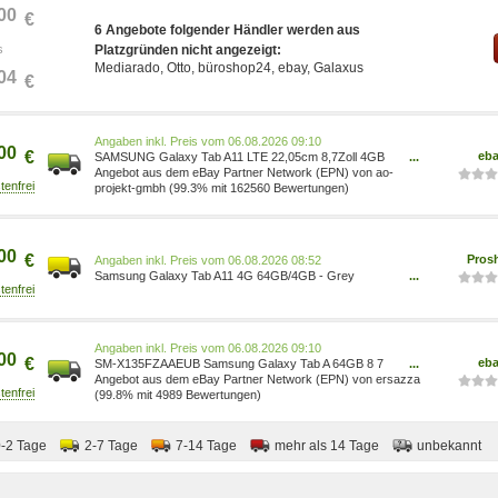
00
€
6 Angebote folgender Händler werden aus
s
Platzgründen nicht angezeigt:
Mediarado, Otto, büroshop24, ebay, Galaxus
04
€
Preis vom 06.08.2026 09:10
00
€
eb
SAMSUNG Galaxy Tab A11 LTE 22,05cm 8,7Zoll 4GB
...
64GB Grey SM-X135FZAAEUB
Angebot aus dem eBay Partner Network (EPN) von ao-
projekt-gmbh (99.3% mit 162560 Bewertungen)
00
€
Pros
Preis vom 06.08.2026 08:52
Samsung Galaxy Tab A11 4G 64GB/4GB - Grey
...
8806097744245
Preis vom 06.08.2026 09:10
00
€
eb
SM-X135FZAAEUB Samsung Galaxy Tab A 64GB 8 7
...
Tablet A11 ~D~
Angebot aus dem eBay Partner Network (EPN) von ersazza
(99.8% mit 4989 Bewertungen)
0-2 Tage
2-7 Tage
7-14 Tage
mehr als 14 Tage
unbekannt