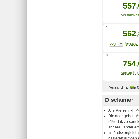
557,
17.
562,
18.
754,
Versand in:
Disclaimer