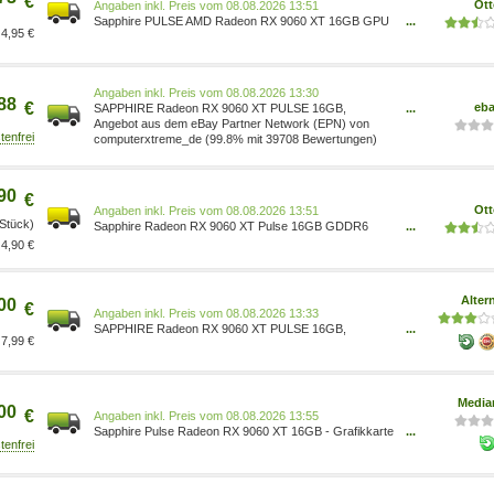
€
Ott
Preis vom 08.08.2026 13:51
Sapphire PULSE AMD Radeon RX 9060 XT 16GB GPU
...
4,95 €
Grafikkarte 4895106296381
Preis vom 08.08.2026 13:30
88
€
eb
SAPPHIRE Radeon RX 9060 XT PULSE 16GB,
...
Grafikkarte 11350-03-20G
Angebot aus dem eBay Partner Network (EPN) von
computerxtreme_de (99.8% mit 39708 Bewertungen)
90
€
Ott
Preis vom 08.08.2026 13:51
 Stück)
Sapphire Radeon RX 9060 XT Pulse 16GB GDDR6
...
HDMI Grafikkarte (16 GB) 4895106296381
4,90 €
Alter
00
€
Preis vom 08.08.2026 13:33
SAPPHIRE Radeon RX 9060 XT PULSE 16GB,
...
7,99 €
Grafikkarte 11350-03-20G schwarz/rot Speicher: 16 GB
(GDDR6, 128 Bit) GPU Boost-Takt: 3290 MHz
100132222
Media
00
€
Preis vom 08.08.2026 13:55
Sapphire Pulse Radeon RX 9060 XT 16GB - Grafikkarte
...
4895106296381