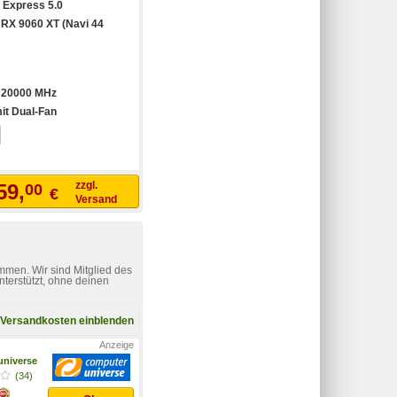
 Express 5.0
RX 9060 XT (Navi 44
:
20000 MHz
mit Dual-Fan
zzgl.
59,
00
€
Versand
mmen. Wir sind Mitglied des
nterstützt, ohne deinen
Versandkosten einblenden
niverse
(34)