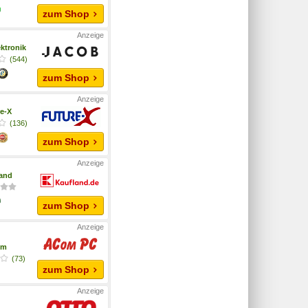
zum Shop
ktronik
(544)
zum Shop
e-X
(136)
zum Shop
and
zum Shop
om
(73)
zum Shop