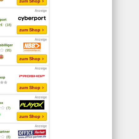
zum Shop
port
(18)
zum Shop
billiger
(95)
zum Shop
hop
zum Shop
yox
(7)
zum Shop
artner
(8)