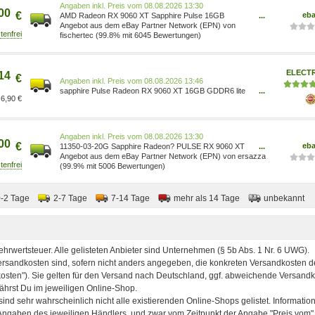
Preis vom 08.08.2026 13:30
00
€
eb
AMD Radeon RX 9060 XT Sapphire Pulse 16GB
...
GDDR6 Grafikkarte 11350-03-20G
Angebot aus dem eBay Partner Network (EPN) von
fischertec (99.8% mit 6045 Bewertungen)
ELECT
14
€
Preis vom 08.08.2026 13:46
sapphire Pulse Radeon RX 9060 XT 16GB GDDR6 lite
...
6,90 €
retail - 11350-03-20G
Preis vom 08.08.2026 13:30
00
€
eb
11350-03-20G Sapphire Radeon? PULSE RX 9060 XT
...
16GB Grafikkarte DP/HDMI ~D~
Angebot aus dem eBay Partner Network (EPN) von ersazza
(99.9% mit 5006 Bewertungen)
0-2 Tage
2-7 Tage
7-14 Tage
mehr als 14 Tage
unbekannt