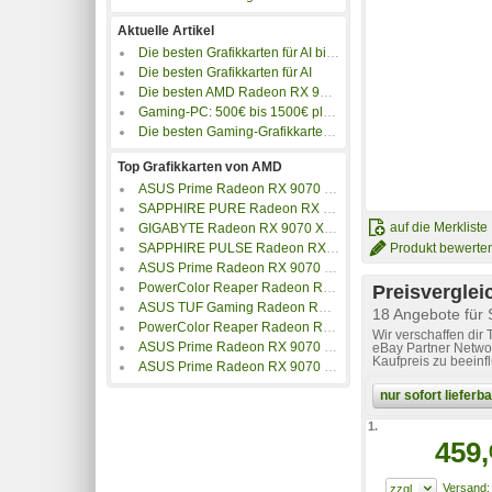
Aktuelle Artikel
Die besten Grafikkarten für AI bis 500 Euro
Die besten Grafikkarten für AI
Die besten AMD Radeon RX 9070 GRE Grafikkarten
Gaming-PC: 500€ bis 1500€ plus 4K-Gaming PC
Die besten Gaming-Grafikkarten bis 800 Euro
Top Grafikkarten von AMD
ASUS Prime Radeon RX 9070 XT OC 16GB GDDR6
SAPPHIRE PURE Radeon RX 9060 XT 16GB OC
auf die Merkliste
GIGABYTE Radeon RX 9070 XT GAMING OC 16G
Produkt bewerte
SAPPHIRE PULSE Radeon RX 9070 XT 16GB GDDR6
ASUS Prime Radeon RX 9070 OC 16GB GDDR6
PowerColor Reaper Radeon RX 9070 XT 16GB GDDR6
Preisverglei
ASUS TUF Gaming Radeon RX 9070 XT OC 16GB GDDR6
18 Angebote fü
PowerColor Reaper Radeon RX 9060 XT 16GB GDDR6
Wir verschaffen dir
ASUS Prime Radeon RX 9070 EVO OC 16GB GDDR6
eBay Partner Networ
Kaufpreis zu beeinf
ASUS Prime Radeon RX 9070 XT White OC 16GB GDDR6
nur sofort liefer
1.
459,