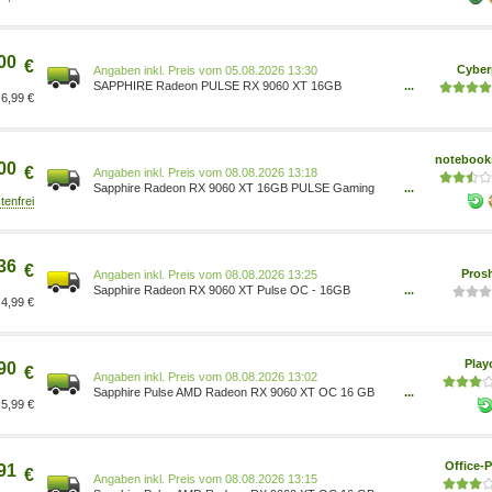
00
€
Cyber
Preis vom 05.08.2026 13:30
SAPPHIRE Radeon PULSE RX 9060 XT 16GB
...
6,99 €
Grafikkarte DP/HDMI 11350-03-20G
notebooks
00
€
Preis vom 08.08.2026 13:18
Sapphire Radeon RX 9060 XT 16GB PULSE Gaming
...
OC - 16GB GDDR6, 2x HDMI, DP 11350-03-20G
36
€
Pros
Preis vom 08.08.2026 13:25
Sapphire Radeon RX 9060 XT Pulse OC - 16GB
...
4,99 €
GDDR6 RAM - Grafikkarte 4895106296381
Pla
90
€
Preis vom 08.08.2026 13:02
Sapphire Pulse AMD Radeon RX 9060 XT OC 16 GB
...
5,99 €
GPU 11350-03-20G
Office-P
91
€
Preis vom 08.08.2026 13:15