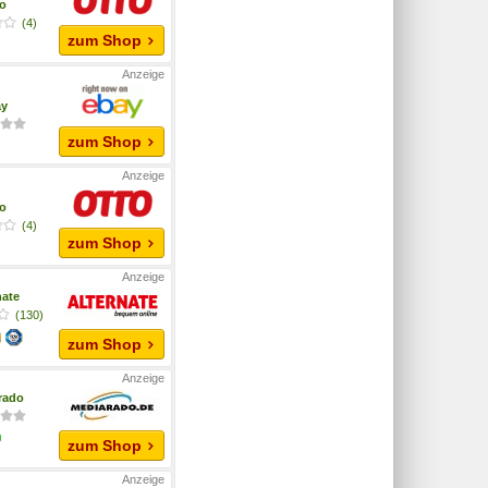
o
(4)
zum Shop
ay
zum Shop
o
(4)
zum Shop
nate
(130)
zum Shop
rado
zum Shop