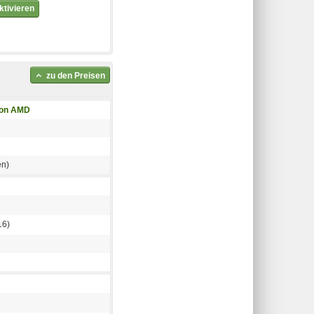
tivieren
zu den Preisen
von AMD
en)
16)