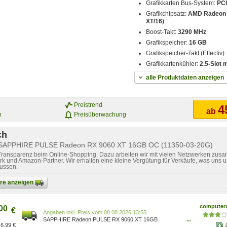
Grafikkarten Bus-System:
PCI
Grafikchipsatz:
AMD Radeon 
XT/16)
Boost-Takt:
3290 MHz
Grafikspeicher:
16 GB
Grafikspeicher-Takt (Effectiv)
Grafikkartenkühler:
2.5-Slot 
alle Produktdaten anzeigen
Preistrend
4
ab
n
Preisüberwachung
ch
r SAPPHIRE PULSE Radeon RX 9060 XT 16GB OC (11350-03-20G)
 Transparenz beim Online-Shopping. Dazu arbeiten wir mit vielen Netzwerken zusa
k und Amazon-Partner. Wir erhalten eine kleine Vergütung für Verkäufe, was uns u
lussen.
bare anzeigen
computeru
00
€
Preis vom 08.08.2026 13:55
SAPPHIRE Radeon PULSE RX 9060 XT 16GB
...
6,99 €
Grafikkarte DP/HDMI 11350-03-20G