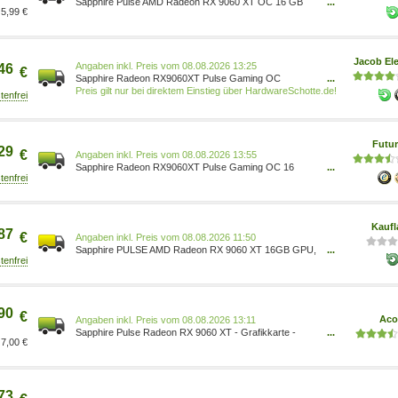
Sapphire Pulse AMD Radeon RX 9060 XT OC 16 GB
...
5,99 €
GPU 11350-03-20G
Jacob Ele
Preis vom 08.08.2026 13:25
46
€
Sapphire Radeon RX9060XT Pulse Gaming OC
...
16GBGDDR6 2xHDMI DP (11350-03-20G)
Preis gilt nur bei direktem Einstieg über HardwareSchotte.de!
Futur
29
€
Preis vom 08.08.2026 13:55
Sapphire Radeon RX9060XT Pulse Gaming OC 16
...
GBGDDR6 2xHDMI DP (11350-03-20G)
Kaufl
87
€
Preis vom 08.08.2026 11:50
Sapphire PULSE AMD Radeon RX 9060 XT 16GB GPU,
...
Radeon RX 9060 XT, 16 GB, GDDR6, 128 Bit, 7680 x
4320 Pixel, PCI Express x16 5.0 11350-03-20G
90
€
Ac
Preis vom 08.08.2026 13:11
Sapphire Pulse Radeon RX 9060 XT - Grafikkarte -
...
7,00 €
Radeon RX 9060 XT - 16 GB GDDR6 - PCIe5.0 x16 -
FSR4 - DisplayPort - 2x HDMI - lite retail 11350-03-20G
73