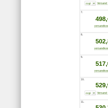
7.
498,
8.
502,
9.
517,
10.
529,
11.
530,