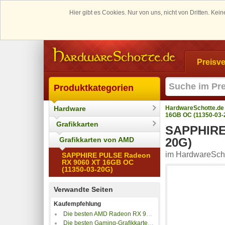
Hier gibt es Cookies. Nur von uns, nicht von Dritten. K
Preisve
Produktkategorien
Hardware
HardwareSchotte.de
16GB OC (11350-03-
Grafikkarten
SAPPHIRE 
Grafikkarten von AMD
20G)
im HardwareScho
SAPPHIRE PULSE Radeon
RX 9060 XT 16GB OC
(11350-03-20G)
Verwandte Seiten
Kaufempfehlung
Die besten AMD Radeon RX 9060 XT Grafikkarten
Die besten Gaming-Grafikkarten bis 500 Euro