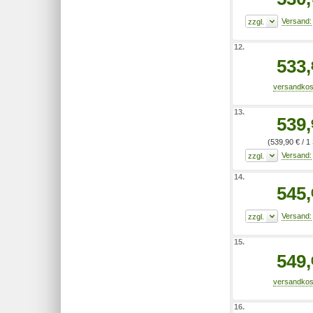
12.
533,
13.
539,
(539,90 € / 1
14.
545,
15.
549,
16.