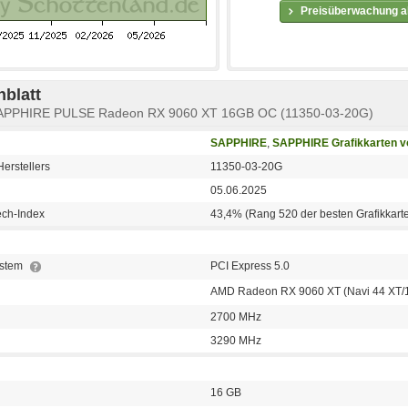
Preisüberwachung ak
blatt
e SAPPHIRE PULSE Radeon RX 9060 XT 16GB OC (11350-03-20G)
SAPPHIRE
,
SAPPHIRE Grafikkarten 
erstellers
11350-03-20G
05.06.2025
ech-Index
43,4% (Rang 520 der besten Grafikkart
ystem
PCI Express 5.0
AMD Radeon RX 9060 XT (Navi 44 XT/
2700 MHz
3290 MHz
16 GB