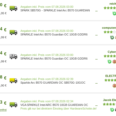
reich
0
€
Preis vom 07.08.2026 03:00
SPARK SB570G - SPARKLE Intel Arc B570 GUARDIAN
...
,95 €
OC 10 GB SB570G-10GOC
computeru
4
€
Preis vom 07.08.2026 03:00
SPARKLE Intel Arc B570 Guardian OC 10GB GDDR6
...
,99 €
Grafikkarte 1x HDMI 3x DP SB570G-10GOC
Cyber
4
€
Preis vom 07.08.2026 03:00
SPARKLE Intel Arc B570 Guardian OC 10GB GDDR6
...
,99 €
Grafikkarte 1x HDMI 3x DP SB570G-10GOC
ELECT
8
€
Preis vom 07.08.2026 02:39
Sparkle Arc B570 GUARDIAN OC SB570G-10GOC
...
,90 €
10GB GDDR6 HDMI 3x DP - SB570G-10GOC
Jacob Ele
Preis vom 07.08.2026 02:34
3
€
VGA SPARKLE Intel ARC B570 10GB GUARDIAN OC
...
(Battlemage Lineup) (SB570G-10GOC)
Preis gilt nur bei direktem Einstieg über HardwareSchotte.de!