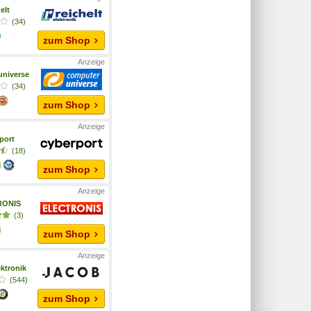
elt
(34)
zum Shop
niverse
(34)
zum Shop
port
(18)
zum Shop
RONIS
(3)
zum Shop
ktronik
(544)
zum Shop