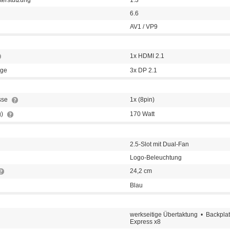
6.6
AV1 / VP9
1x HDMI 2.1
nge
3x DP 2.1
sse
1x (8pin)
g)
170 Watt
2.5-Slot mit Dual-Fan
Logo-Beleuchtung
24,2 cm
Blau
werkseitige Übertaktung • Backpl
Express x8