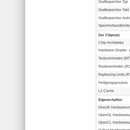
Grafikspeicher-Typ
Grafikspeicher-Takt 
Grafikspeicher-Anb
Speicherbandbreit
Der Chipsatz
Chip-Architektur
Hardware-Shader
Textureinheiten (M
Rastereinheiten (R
Raytracing-Units (R
Fertigungsprozess
L2-Cache
Eigenschaften
DirectX Hardwareun
OpenGL Hardwareun
OpenCL Hardwareun
Vulkan Hardwareunt