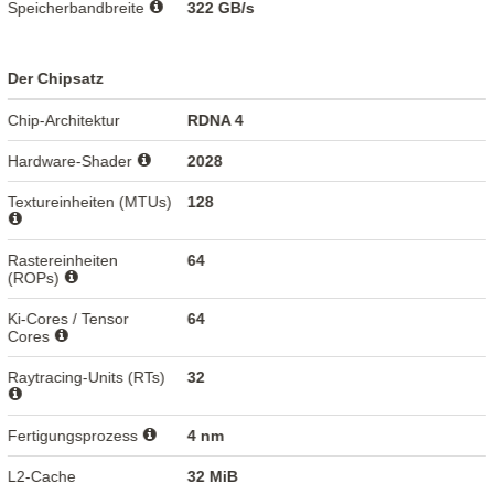
Speicherbandbreite
322 GB/s
Der Chipsatz
Chip-Architektur
RDNA 4
Hardware-Shader
2028
Textureinheiten (MTUs)
128
Rastereinheiten
64
(ROPs)
Ki-Cores / Tensor
64
Cores
Raytracing-Units (RTs)
32
Fertigungsprozess
4 nm
L2-Cache
32 MiB