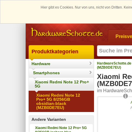
Hier gibt es Cookies. Nur von uns, nicht von Dritten. K
Preisve
Produktkategorien
Hardware
HardwareSchotte.de
(MZB0DE7EU)
Smartphones
Xiaomi Re
Xiaomi Redmi Note 12 Pro+
(MZB0DE7
5G
im HardwareScho
Xiaomi Redmi Note 12
Pro+ 5G 8/256GB
obsidian-black
(MZB0DE7EU)
Andere Varianten
Xiaomi Redmi Note 12 Pro+ 5G