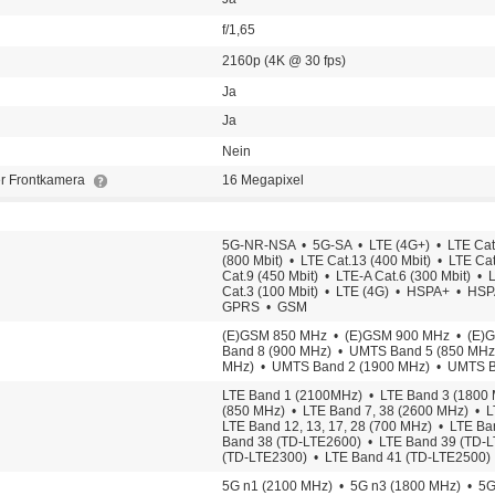
f/1,65
2160p (4K @ 30 fps)
Ja
Ja
Nein
er Frontkamera
16 Megapixel
5G-NR-NSA • 5G-SA • LTE (4G+) • LTE Cat.1
(800 Mbit) • LTE Cat.13 (400 Mbit) • LTE Ca
Cat.9 (450 Mbit) • LTE-A Cat.6 (300 Mbit) • 
Cat.3 (100 Mbit) • LTE (4G) • HSPA+ • H
GPRS • GSM
(E)GSM 850 MHz • (E)GSM 900 MHz • (E
Band 8 (900 MHz) • UMTS Band 5 (850 MHz
MHz) • UMTS Band 2 (1900 MHz) • UMTS B
LTE Band 1 (2100MHz) • LTE Band 3 (1800 
(850 MHz) • LTE Band 7, 38 (2600 MHz) • 
LTE Band 12, 13, 17, 28 (700 MHz) • LTE B
Band 38 (TD-LTE2600) • LTE Band 39 (TD-
(TD-LTE2300) • LTE Band 41 (TD-LTE2500)
5G n1 (2100 MHz) • 5G n3 (1800 MHz) • 5G