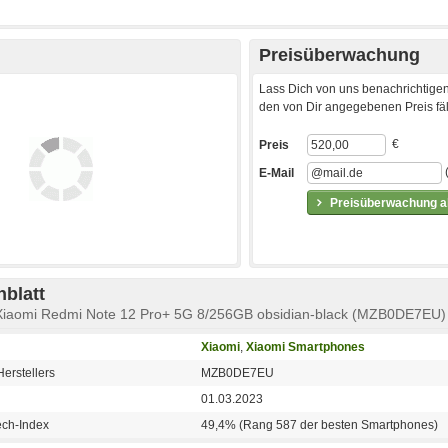
Preisüberwachung
Lass Dich von uns benachrichtigen
den von Dir angegebenen Preis fäll
€
Preis
E-Mail
Preisüberwachung ak
blatt
Xiaomi Redmi Note 12 Pro+ 5G 8/256GB obsidian-black (MZB0DE7EU)
Xiaomi
,
Xiaomi Smartphones
erstellers
MZB0DE7EU
01.03.2023
ech-Index
49,4% (Rang 587 der besten Smartphones)