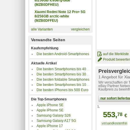
8/256GB iceberg-blue
(MZB0DFHEU)
Xiaomi Redmi Note 12 Pro+ 5G
8/256GB arctic-white
(MZB0DFFEU)
alle Varianten
vergleichen
Verwandte Seiten
Kaufempfehlung
Die besten Android-Smartphones
auf die Merkliste
Produkt bewerte
Aktuelle Artikel
Die besten Smartphones bis 400 Euro
Preisverglei
Die besten Smartphones bis 300 Euro
1 Angebot für X
Die besten foldable Smartphones
Wir verschaffen dir
Die besten Smartphones bis 100 Euro
eBay Partner Networ
Kaufpreis zu beeinf
Die besten iPhones bis 500 Euro
nur sofort liefer
Die Top-Smartphones
Apple iPhone SE
1.
Apple iPhone SE
553,
78
€
Samsung Galaxy S26
Samsung Galaxy A17 5G
Apple iPhone 17