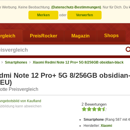
eine Werbung. Keine Beobachtung.
(Datenschutz-Bestimmungen)
.
Nur für Dich. Du
Merken
oder
Verwerfen
rgleich
PreisRocker
Magazin
Shops
Smartphones
Xiaomi Redmi Note 12 Pro+ 5G 8/256GB obsidian-black
dmi Note 12 Pro+ 5G 8/256GB obsidian
EU)
tte Preisvergleich
Angebotsbild von Kaufland
2 Bewertungen
Smartphone
(Rang 587 mit 
Hersteller:
Xiaomi