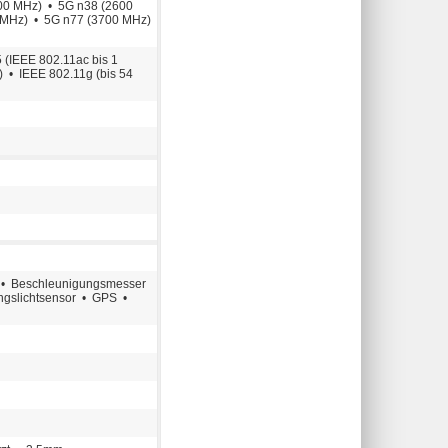
00 MHz) • 5G n38 (2600
 MHz) • 5G n77 (3700 MHz)
5 (IEEE 802.11ac bis 1
s) • IEEE 802.11g (bis 54
 • Beschleunigungsmesser
ngslichtsensor • GPS •