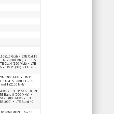
6 (1,0 Gbit) • LTE Cat.15
t.11/12 (600 Mbit) • LTE-A
LTE Cat.4 (150 Mbit) • LTE
SPA • UMTS (3G) • EDGE •
)GSM 1900 MHz • UMTS
) • UMTS Band 4 (1700
and 1 (2100 MHz)
MHz) • LTE Band 5, 18, 19
LTE Band 8 (900 MHz) •
and 20 (800 MHz) • LTE
LTE1900) • LTE Band 40
 n5 (850 MHz) • 5G n8