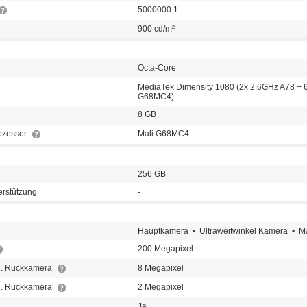
5000000:1
900 cd/m²
Octa-Core
MediaTek Dimensity 1080 (2x 2,6GHz A78 + 6
G68MC4)
8 GB
rozessor
Mali G68MC4
256 GB
erstützung
-
Hauptkamera • Ultraweitwinkel Kamera • 
200 Megapixel
 2. Rückkamera
8 Megapixel
 3. Rückkamera
2 Megapixel
Ja