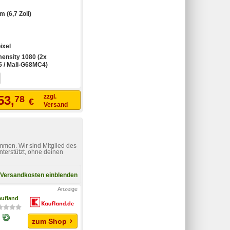
m (6,7 Zoll)
ixel
ensity 1080 (2x
5 / Mali-G68MC4)
zzgl.
53,
78
€
Versand
mmen. Wir sind Mitglied des
nterstützt, ohne deinen
Versandkosten einblenden
ufland
zum Shop