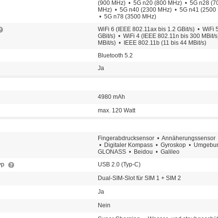
(900 MHz) • 5G n20 (800 MHz) • 5G n28 (7
MHz) • 5G n40 (2300 MHz) • 5G n41 (2500
• 5G n78 (3500 MHz)
WiFi 6 (IEEE 802.11ax bis 1.2 GBit/s) • WiFi 
GBit/s) • WiFi 4 (IEEE 802.11n bis 300 MBit/
MBit/s) • IEEE 802.11b (11 bis 44 MBit/s)
Bluetooth 5.2
Ja
4980 mAh
max. 120 Watt
Fingerabdrucksensor • Annäherungssensor
• Digitaler Kompass • Gyroskop • Umgebu
GLONASS • Beidou • Galileo
typ
USB 2.0 (Typ-C)
Dual-SIM-Slot für SIM 1 + SIM 2
Ja
Nein