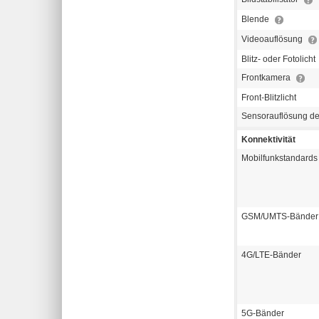
Blende
Videoauflösung
Blitz- oder Fotolicht
Frontkamera
Front-Blitzlicht
Sensorauflösung d
Konnektivität
Mobilfunkstandards
GSM/UMTS-Bänder
4G/LTE-Bänder
5G-Bänder