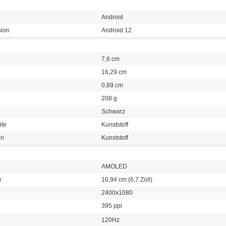
Android
sion
Android 12
7,6 cm
16,29 cm
0,89 cm
208 g
Schwarz
ite
Kunststoff
en
Kunststoff
AMOLED
e
16,94 cm (6,7 Zoll)
2400x1080
395 ppi
120Hz