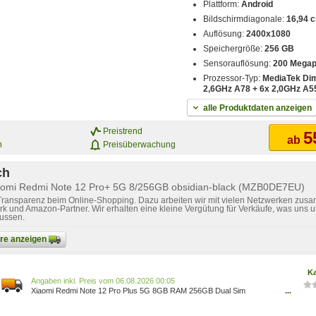
Plattform:
Android
Bildschirmdiagonale:
16,94 c
Auflösung:
2400x1080
Speichergröße:
256 GB
Sensorauflösung:
200 Megap
Prozessor-Typ:
MediaTek Dim
2,6GHz A78 + 6x 2,0GHz A5
alle Produktdaten anzeigen
Preistrend
5
ab
n
Preisüberwachung
ch
iaomi Redmi Note 12 Pro+ 5G 8/256GB obsidian-black (MZB0DE7EU)
 Transparenz beim Online-Shopping. Dazu arbeiten wir mit vielen Netzwerken zusa
k und Amazon-Partner. Wir erhalten eine kleine Vergütung für Verkäufe, was uns u
lussen.
bare anzeigen
Ka
Preis vom 06.08.2026 00:05
Xiaomi Redmi Note 12 Pro Plus 5G 8GB RAM 256GB Dual Sim
...
Mitternachts Schwarz EU RTP059933