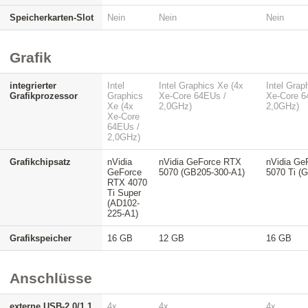
Speicherkarten-Slot
Nein
Nein
Nein
Grafik
integrierter
Intel
Intel Graphics Xe (4x
Intel Grap
Grafikprozessor
Graphics
Xe-Core 64EUs /
Xe-Core 6
Xe (4x
2,0GHz)
2,0GHz)
Xe-Core
64EUs /
2,0GHz)
Grafikchipsatz
nVidia
nVidia GeForce RTX
nVidia Ge
GeForce
5070 (GB205-300-A1)
5070 Ti (
RTX 4070
Ti Super
(AD102-
225-A1)
Grafikspeicher
16 GB
12 GB
16 GB
Anschlüsse
externe USB-2.0/1.1
4x
4x
4x