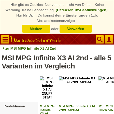
Hier gibt es Cookies. Nur von uns, nicht von Dritten. Keine
Werbung. Keine Beobachtung.
(Datenschutz-Bestimmungen)
.
Nur für Dich. Du kannst
deine Einstellungen
(z.b.
Versandkostenanzeige)
Merken
oder
Verwerfen
zu MSI MPG Infinite X3 AI 2nd
MSI MPG Infinite X3 AI 2nd - alle 5
Varianten im Vergleich
Produktname
MSI MPG
MSI MPG Infinite X3 AI
MSI MPG I
Infinite
2NVP7-096AT
2NVR7-07
X3 AI