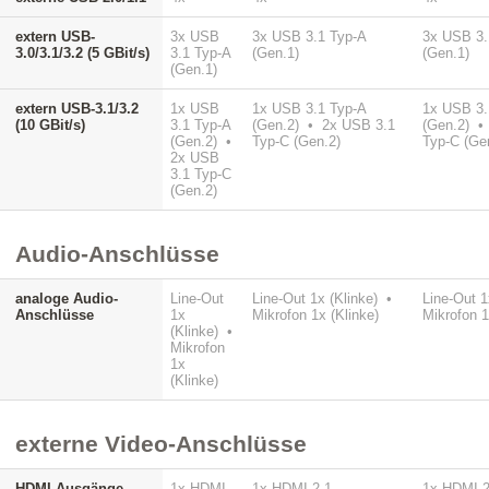
extern USB-
3x USB
3x USB 3.1 Typ-A
3x USB 3.
3.0/3.1/3.2 (5 GBit/s)
3.1 Typ-A
(Gen.1)
(Gen.1)
(Gen.1)
extern USB-3.1/3.2
1x USB
1x USB 3.1 Typ-A
1x USB 3.
(10 GBit/s)
3.1 Typ-A
(Gen.2) • 2x USB 3.1
(Gen.2) •
(Gen.2) •
Typ-C (Gen.2)
Typ-C (Ge
2x USB
3.1 Typ-C
(Gen.2)
Audio-Anschlüsse
analoge Audio-
Line-Out
Line-Out 1x (Klinke) •
Line-Out 1
Anschlüsse
1x
Mikrofon 1x (Klinke)
Mikrofon 1
(Klinke) •
Mikrofon
1x
(Klinke)
externe Video-Anschlüsse
HDMI-Ausgänge
1x HDMI
1x HDMI 2.1
1x HDMI 2