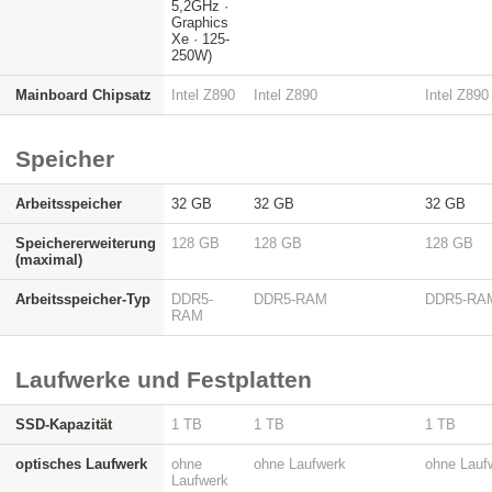
5,2GHz ·
Graphics
Xe · 125-
250W)
Mainboard Chipsatz
Intel Z890
Intel Z890
Intel Z890
Speicher
Arbeitsspeicher
32 GB
32 GB
32 GB
Speichererweiterung
128 GB
128 GB
128 GB
(maximal)
Arbeitsspeicher-Typ
DDR5-
DDR5-RAM
DDR5-RA
RAM
Laufwerke und Festplatten
SSD-Kapazität
1 TB
1 TB
1 TB
optisches Laufwerk
ohne
ohne Laufwerk
ohne Lauf
Laufwerk