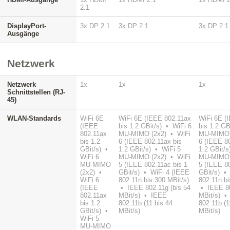
2.1
DisplayPort-
3x DP 2.1
3x DP 2.1
3x DP 2.1
Ausgänge
Netzwerk
Netzwerk
1x
1x
1x
Schnittstellen (RJ-
45)
WLAN-Standards
WiFi 6E
WiFi 6E (IEEE 802.11ax
WiFi 6E (
(IEEE
bis 1.2 GBit/s) • WiFi 6
bis 1.2 GB
802.11ax
MU-MIMO (2x2) • WiFi
MU-MIMO 
bis 1.2
6 (IEEE 802.11ax bis
6 (IEEE 8
GBit/s) •
1.2 GBit/s) • WiFi 5
1.2 GBit/s
WiFi 6
MU-MIMO (2x2) • WiFi
MU-MIMO 
MU-MIMO
5 (IEEE 802.11ac bis 1
5 (IEEE 80
(2x2) •
GBit/s) • WiFi 4 (IEEE
GBit/s) •
WiFi 6
802.11n bis 300 MBit/s)
802.11n bi
(IEEE
• IEEE 802.11g (bis 54
• IEEE 80
802.11ax
MBit/s) • IEEE
MBit/s) •
bis 1.2
802.11b (11 bis 44
802.11b (1
GBit/s) •
MBit/s)
MBit/s)
WiFi 5
MU-MIMO