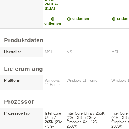
2NUF7-
013AT
entfernen
entfer
entfernen
Produktdaten
Hersteller
MSI
MSI
MSI
Lieferumfang
Plattform
Windows
Windows 11 Home
Windows 
11 Home
Prozessor
Prozessor-Typ
Intel Core
Intel Core Ultra 7 265K
Intel Core
Ultra 7
(20x · 3,9-5,2GHz ·
(20x · 3,9
265K (20x
Graphics Xe · 125-
Graphics X
· 3,9-
250W)
250W)