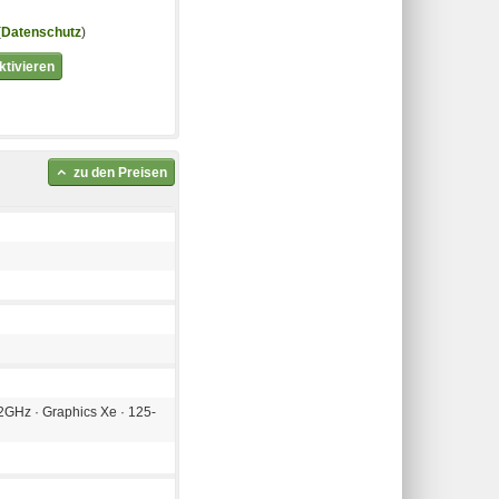
(
Datenschutz
)
tivieren
zu den Preisen
,2GHz · Graphics Xe · 125-