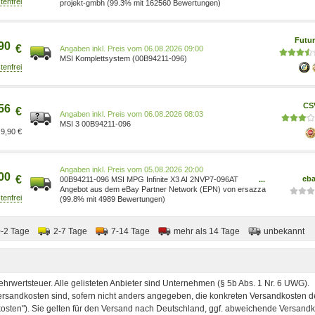
projekt-gmbh (99.3% mit 162560 Bewertungen)
Futur
90
€
Preis vom 06.08.2026 09:00
MSI Komplettsystem (00B94211-096)
CS
56
€
Preis vom 06.08.2026 08:03
MSI 3 00B94211-096
9,90 €
Preis vom 05.08.2026 20:00
00
€
eb
00B94211-096 MSI MPG Infinite X3 AI 2NVP7-096AT
...
Komplettsystem Core Ultra 7 ~D~
Angebot aus dem eBay Partner Network (EPN) von ersazza
(99.8% mit 4989 Bewertungen)
0-2 Tage
2-7 Tage
7-14 Tage
mehr als 14 Tage
unbekannt