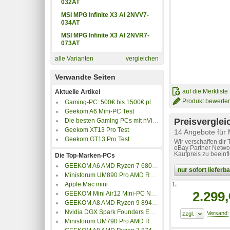
032AT
MSI MPG Infinite X3 AI 2NVV7-
034AT
MSI MPG Infinite X3 AI 2NVR7-
073AT
alle Varianten
vergleichen
Verwandte Seiten
auf die Merkliste
Aktuelle Artikel
Produkt bewerte
Gaming-PC: 500€ bis 1500€ plus 4K-Gaming PC
Geekom A6 Mini-PC Test
Preisverglei
Die besten Gaming PCs mit nVidia GeForce RTX 5080
Geekom XT13 Pro Test
14 Angebote für
Geekom GT13 Pro Test
Wir verschaffen dir
eBay Partner Networ
Kaufpreis zu beeinf
Die Top-Marken-PCs
GEEKOM A6 AMD Ryzen 7 6800H Mini-PC 16GB/1TB
nur sofort liefer
Minisforum UM890 Pro AMD Ryzen 9 8945HS Mini-PC 32GB/1TB
Apple Mac mini
1.
2.299,
GEEKOM Mini Air12 Mini-PC N100 16GB/512GB
GEEKOM A8 AMD Ryzen 9 8945HS Mini-PC 16GB/1TB
Nvidia DGX Spark Founders Edition
Minisforum UM790 Pro AMD Ryzen 9 7940HS Mini-PC 32GB/1TB