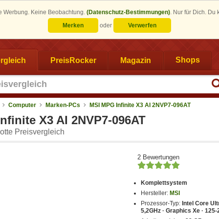
eine Werbung. Keine Beobachtung.
(Datenschutz-Bestimmungen)
.
Nur für Dich. Du
Merken
oder
Verwerfen
rgleich
PreisRocker
Magazin
Shops
Computer
Marken-PCs
MSI MPG Infinite X3 AI 2NVP7-096AT
nfinite X3 AI 2NVP7-096AT
tte Preisvergleich
2 Bewertungen
Komplettsystem
Hersteller:
MSI
Prozessor-Typ:
Intel Core Ult
5,2GHz · Graphics Xe · 125