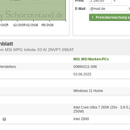
€
Preis
E-Mail
Preisüberwachung ak
blatt
tem MSI MPG Infinite X3 AI 2NVP7-096AT
MSI
,
MSI Marken-PCs
erstellers
00B94211-096
03.06.2025
Windows 11 Home
Intel Core Ultra 7 265K (20x · 3,9-5
250W)
z
Intel Z890