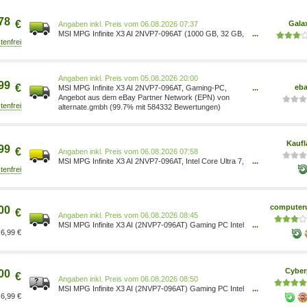
78
€
Gala
Preis vom 06.08.2026 07:37
MSI MPG Infinite X3 AI 2NVP7-096AT (1000 GB, 32 GB,
...
Intel Core Ultra 7 265K), PC, Schwarz 00B94211-096
Preis vom 05.08.2026 20:00
99
€
eb
MSI MPG Infinite X3 AI 2NVP7-096AT, Gaming-PC,
...
schwarz 00B94211-096
Angebot aus dem eBay Partner Network (EPN) von
alternate.gmbh (99.7% mit 584332 Bewertungen)
Kaufl
99
€
Preis vom 06.08.2026 07:58
MSI MPG Infinite X3 AI 2NVP7-096AT, Intel Core Ultra 7,
...
265K, 32 GB, DDR5-SDRAM, 1 TB, Windows 11 Home
computeru
00
€
Preis vom 06.08.2026 08:45
MSI MPG Infinite X3 AI (2NVP7-096AT) Gaming PC Intel
...
6,99 €
Core Ultra 7 265K 32GB/1TB RTX 5070 Win11
00B94211-096
Cyber
00
€
Preis vom 06.08.2026 08:50
MSI MPG Infinite X3 AI (2NVP7-096AT) Gaming PC Intel
...
6,99 €
Core Ultra 7 265K 32GB/1TB RTX 5070 Win11