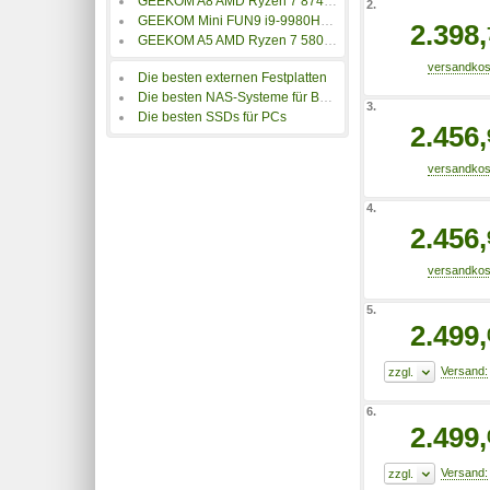
GEEKOM A8 AMD Ryzen 7 8745HS Mini-PC 16GB/1TB
2.
GEEKOM Mini FUN9 i9-9980HK 32GB/1TB
2.398,
GEEKOM A5 AMD Ryzen 7 5800H Mini-PC 16GB/512GB
Die besten externen Festplatten
Die besten NAS-Systeme für Backups
3.
Die besten SSDs für PCs
2.456,
4.
2.456,
5.
2.499,
6.
2.499,