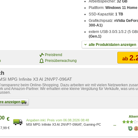
Arbeitsspeicher:
32 GB
Plattform:
Windows 11 Home
SSD-Kapazität:
1 TB
Grafikchipsatz:
nVidia GeFor
300-A1)
extern USB-3.0/3.1/3.2 (5 GBi
(Gen.1)
alle Produktdaten anzeigen
Preistrend
2.
ab
n
Preisüberwachung
ch
 MSI MPG Infinite X3 AI 2NVP7-096AT
 Transparenz beim Online-Shopping. Dazu arbeiten wir mit vielen Netzwerken zusa
k und Amazon-Partner. Wir erhalten eine kleine Vergütung für Verkäufe, was uns u
lussen.
bare anzeigen
Alter
00
€
Preis vom 06.08.2026 08:48
MSI MPG Infinite X3 AI 2NVP7-096AT, Gaming-PC
...
7,99 €
00B94211-096 schwarz, Windows 11 Home Grafik:
NVIDIA GeForce RTX 5070 100136625