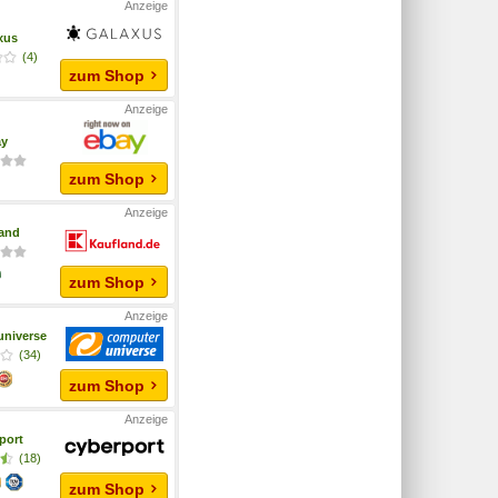
xus
(4)
zum Shop
ay
zum Shop
and
zum Shop
niverse
(34)
zum Shop
port
(18)
zum Shop