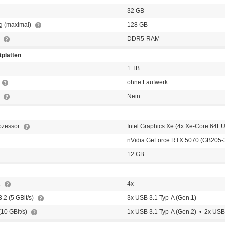
32 GB
g (maximal)
128 GB
p
DDR5-RAM
platten
1 TB
ohne Laufwerk
t
Nein
rozessor
Intel Graphics Xe (4x Xe-Core 64EU
nVidia GeForce RTX 5070 (GB205-
12 GB
1
4x
.2 (5 GBit/s)
3x USB 3.1 Typ-A (Gen.1)
(10 GBit/s)
1x USB 3.1 Typ-A (Gen.2) • 2x USB