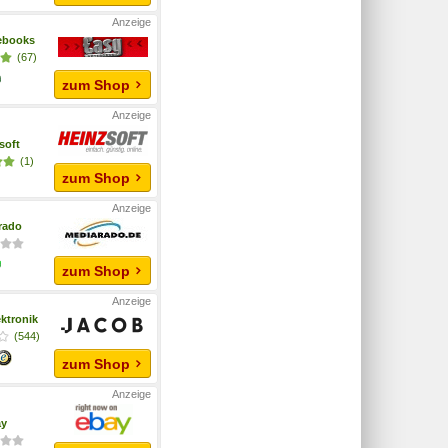
ebooks
(67)
zum Shop
soft
(1)
zum Shop
rado
zum Shop
ktronik
(544)
zum Shop
ay