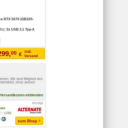
ce RTX 5070 (GB205-
t/s):
3x USB 3.1 Typ-A
zzgl.
299,
00
€
Versand
mmen. Wir sind Mitglied des
nterstützt, ohne deinen
Versandkosten einblenden
nate
(130)
zum Shop