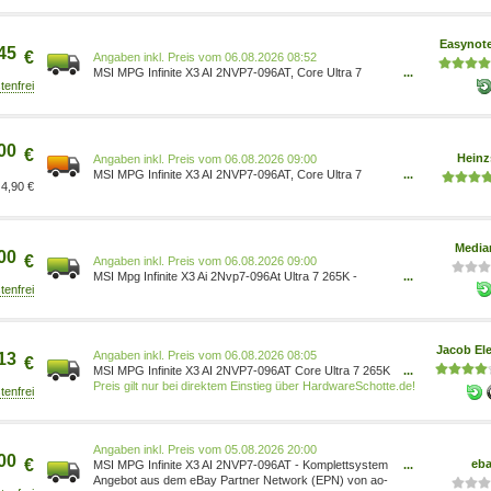
00B94211-096
Easynot
45
€
Preis vom 06.08.2026 08:52
MSI MPG Infinite X3 AI 2NVP7-096AT, Core Ultra 7
...
265K, 32GB, 1TB, RTX 5070, Win11 00B94211-096
00
€
Heinz
Preis vom 06.08.2026 09:00
MSI MPG Infinite X3 AI 2NVP7-096AT, Core Ultra 7
...
4,90 €
265K, 32GB RAM, 1TB SSD, GeForce RTX 5070
00B94211-096
Media
00
€
Preis vom 06.08.2026 09:00
MSI Mpg Infinite X3 Ai 2Nvp7-096At Ultra 7 265K -
...
Workstation - Core Ultra 7 4711377320146
Jacob Ele
Preis vom 06.08.2026 08:05
13
€
MSI MPG Infinite X3 AI 2NVP7-096AT Core Ultra 7 265K
...
RTX 5070 32GB/1TB Win11 (00B94211-096)
Preis gilt nur bei direktem Einstieg über HardwareSchotte.de!
Preis vom 05.08.2026 20:00
00
€
eb
MSI MPG Infinite X3 AI 2NVP7-096AT - Komplettsystem
...
- Core Ultra 7 00B94211-096
Angebot aus dem eBay Partner Network (EPN) von ao-