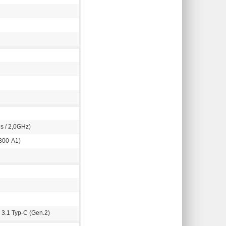
s / 2,0GHz)
300-A1)
 3.1 Typ-C (Gen.2)