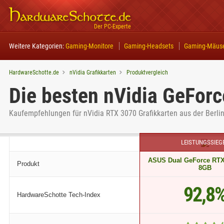
Der PC-Experte
Weitere Kategorien:
Gaming-Monitore
Gaming-Headsets
Gaming-Mäus
HardwareSchotte.de
nVidia Grafikkarten
Produktvergleich
Die besten nVidia GeForc
Kaufempfehlungen für nVidia RTX 3070 Grafikkarten aus der Berli
LEISTUNGSSIEG
ASUS Dual GeForce RTX
Produkt
8GB
92,8
HardwareSchotte Tech-Index