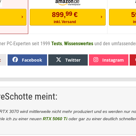
99
899,
€
5
inkl. Versand
i
ner PC-Experten seit 1999
Tests
,
Wissenswertes
und den umfassend
Facebook
Twitter
Instagram
:
eSchotte meint:
RTX 3070 wird mittlerweile nicht mehr produziert und es werden nur 
hle ich zu einer neuen
RTX 5060 Ti
oder gar zu einer deutlich schnell