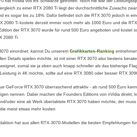
 hat nVidia voll ins Schwarze getroffen. Noch nie war der Leistungss
ergleich zu einer RTX 2080 Ti liegt der durchschnittliche Zuwachs zwa
d es sogar bis zu 18%. Dafür befindet sich die RTX 3070 jedoch in ei
TX 2080 Ti kostete derzeit immer noch mehr als 1000 Euro und die RT
dition der RTX 3070 wurde für rund 500 Euro angeboten und kostet som
X 2080 Ti.
3070 einordnet, kannst Du unserem
Grafikkarten-Ranking
entnehmen. 
n Details spielen möchte, ist mit einer RTX 3070 also bestens beraten
eignet, zumal sie ja eben auch knapp schneller als das bisherige Flag
e Leistung in 4K möchte, sollte auf eine RTX 3080 oder besser RTX 309
 neue GeForce RTX 3070 überraschend attraktiv - ab rund 500 Euro kan
gen nennen. Dabei machen die Founders Editions von nVidia direkt, k
und/oder eine ab Werk übertaktete RTX 3070 haben möchte, der muss z
die meist etwas mehr kosten.
aktion hat aus allen RTX-3070-Modellen die besten Empfehlungen für