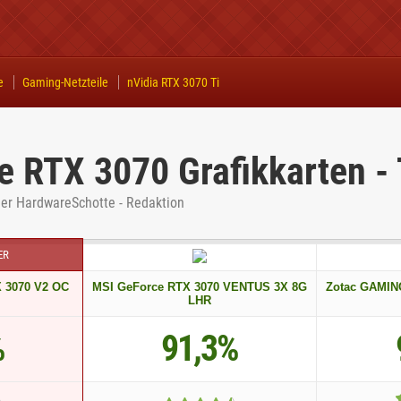
e
Gaming-Netzteile
nVidia RTX 3070 Ti
e RTX 3070 Grafikkarten -
ner HardwareSchotte - Redaktion
ER
 3070 V2 OC
MSI GeForce RTX 3070 VENTUS 3X 8G
Zotac GAMIN
LHR
%
91,3%