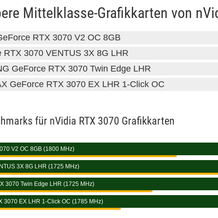
ere Mittelklasse-Grafikkarten von nVi
GeForce RTX 3070 V2 OC 8GB
e RTX 3070 VENTUS 3X 8G LHR
NG GeForce RTX 3070 Twin Edge LHR
X GeForce RTX 3070 EX LHR 1-Click OC
hmarks für nVidia RTX 3070 Grafikkarten
070 V2 OC 8GB (1800 MHz)
070 V2 OC 8GB (1800 MHz)
ab 657 €
NTUS 3X 8G LHR (1725 MHz)
NTUS 3X 8G LHR (1725 MHz)
X 3070 Twin Edge LHR (1725 MHz)
X 3070 Twin Edge LHR (1725 MHz)
ab 591 €
 3070 EX LHR 1-Click OC (1785 MHz)
 3070 EX LHR 1-Click OC (1785 MHz)
ab 510 €