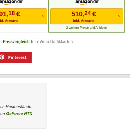
18
24
91,
€
510,
€
nkl. Versand
inkl. Versand
2 weitere Preise und Anbieter
en
Preisvergleich
für nVidia Grafikkarten.
Pinterest
noch Restbestände
eren
GeForce RTX