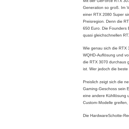
Mit der GeForce RTX 3070
Generation so groß. Im V
einer RTX 2080 Super sin
Preisregion. Denn die R
650 Euro. Die Founders E
quasi gleichschnellen RT
Wie genau sich die RTX 
WQHD-Auflösung und volle
die RTX 3070 durchaus ge
ist. Wer jedoch die best
Preislich zeigt sich die
Gaming-Geschoss sein Ei
eine andere Kühllösung 
Custom-Modelle greifen, 
Die HardwareSchotte-Red