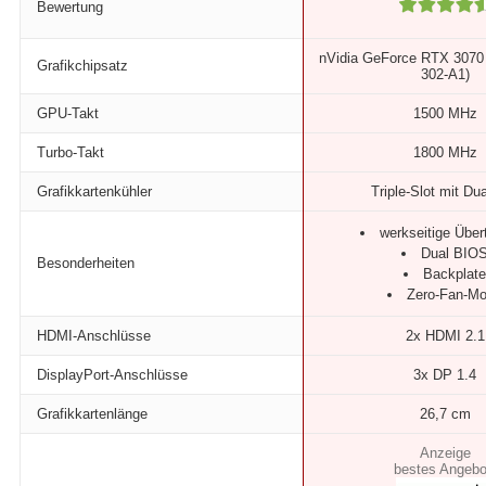
Bewertung
nVidia GeForce RTX 3070
Grafikchipsatz
302-A1)
GPU-Takt
1500 MHz
Turbo-Takt
1800 MHz
Grafikkartenkühler
Triple-Slot mit Du
werkseitige Über
Dual BIO
Besonderheiten
Backplate
Zero-Fan-M
HDMI-Anschlüsse
2x HDMI 2.1
DisplayPort-Anschlüsse
3x DP 1.4
Grafikkartenlänge
26,7 cm
bestes Angebo