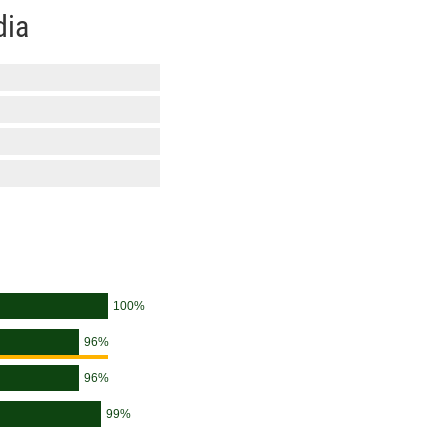
dia
100%
96%
ab 900 €
96%
99%