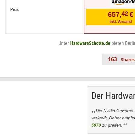
Preis
42
657,
€
inkl. Versand
Unter
HardwareSchotte.de
bieten Berli
163
Shares
Der Hardwar
Die Nvidia GeForce 
verkauft. Daher empfe
5070
zu greifen.