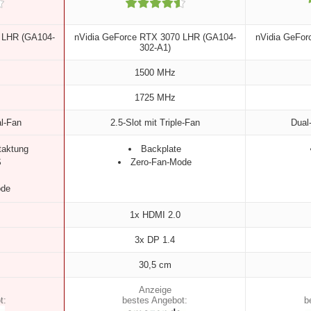
 LHR (GA104-
nVidia GeForce RTX 3070 LHR (GA104-
nVidia GeFor
302-A1)
1500 MHz
1725 MHz
al-Fan
2.5-Slot mit Triple-Fan
Dual
taktung
Backplate
S
Zero-Fan-Mode
ode
1x HDMI 2.0
3x DP 1.4
30,5 cm
t:
bestes Angebot:
b