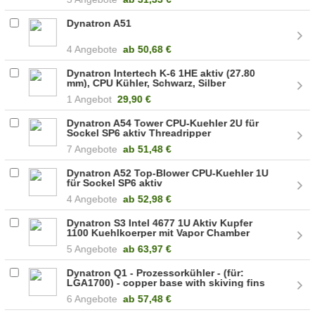
Dynatron A51
4 Angebote
ab
50,68 €
Dynatron Intertech K-6 1HE aktiv (27.80
mm), CPU Kühler, Schwarz, Silber
(88885490)
1 Angebot
29,90 €
Dynatron A54 Tower CPU-Kuehler 2U für
Sockel SP6 aktiv Threadripper
7 Angebote
ab
51,48 €
Dynatron A52 Top-Blower CPU-Kuehler 1U
für Sockel SP6 aktiv
4 Angebote
ab
52,98 €
Dynatron S3 Intel 4677 1U Aktiv Kupfer
1100 Kuehlkoerper mit Vapor Chamber
Base A 2733
5 Angebote
ab
63,97 €
Dynatron Q1 - Prozessorkühler - (für:
LGA1700) - copper base with skiving fins
- 1U A 2727
6 Angebote
ab
57,48 €