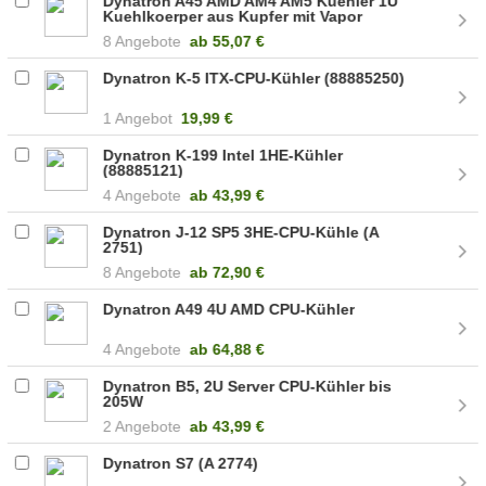
Dynatron A45 AMD AM4 AM5 Kuehler 1U
Kuehlkoerper aus Kupfer mit Vapor
Chamber Ak A 2770 /
8 Angebote
ab
55,07 €
Dynatron K-5 ITX-CPU-Kühler (88885250)
1 Angebot
19,99 €
Dynatron K-199 Intel 1HE-Kühler
(88885121)
4 Angebote
ab
43,99 €
Dynatron J-12 SP5 3HE-CPU-Kühle (A
2751)
8 Angebote
ab
72,90 €
Dynatron A49 4U AMD CPU-Kühler
4 Angebote
ab
64,88 €
Dynatron B5, 2U Server CPU-Kühler bis
205W
2 Angebote
ab
43,99 €
Dynatron S7 (A 2774)