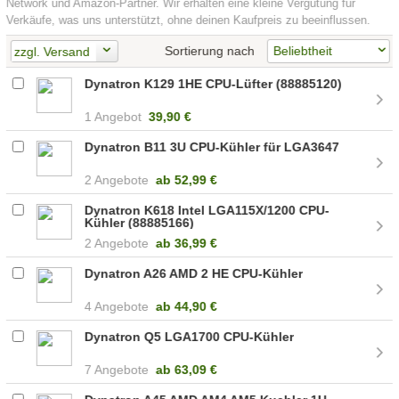
Network und Amazon-Partner. Wir erhalten eine kleine Vergütung für
Verkäufe, was uns unterstützt, ohne deinen Kaufpreis zu beeinflussen.
Sortierung nach
zzgl. Versand
Dynatron K129 1HE CPU-Lüfter (88885120)
1 Angebot
39,90 €
Dynatron B11 3U CPU-Kühler für LGA3647
2 Angebote
ab
52,99 €
Dynatron K618 Intel LGA115X/1200 CPU-
Kühler (88885166)
2 Angebote
ab
36,99 €
Dynatron A26 AMD 2 HE CPU-Kühler
4 Angebote
ab
44,90 €
Dynatron Q5 LGA1700 CPU-Kühler
7 Angebote
ab
63,09 €