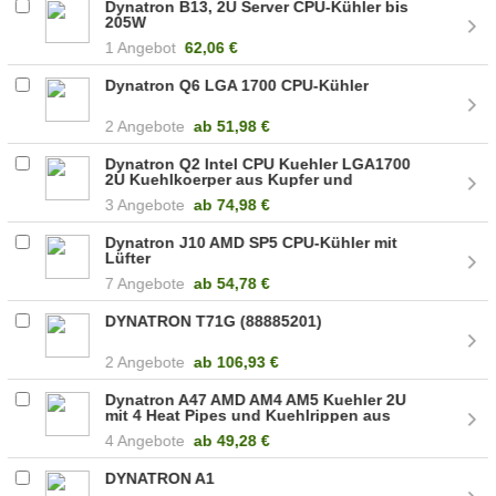
Dynatron B13, 2U Server CPU-Kühler bis
205W
1 Angebot
62,06 €
Dynatron Q6 LGA 1700 CPU-Kühler
2 Angebote
ab
51,98 €
Dynatron Q2 Intel CPU Kuehler LGA1700
2U Kuehlkoerper aus Kupfer und
Aluminium Lamellen plus 4 Heat Pipes
3 Angebote
ab
74,98 €
Passiv bis zu 150W TDP (A 2728)
Dynatron J10 AMD SP5 CPU-Kühler mit
Lüfter
7 Angebote
ab
54,78 €
DYNATRON T71G (88885201)
2 Angebote
ab
106,93 €
Dynatron A47 AMD AM4 AM5 Kuehler 2U
mit 4 Heat Pipes und Kuehlrippen aus
Alumini A 2778 /
4 Angebote
ab
49,28 €
DYNATRON A1