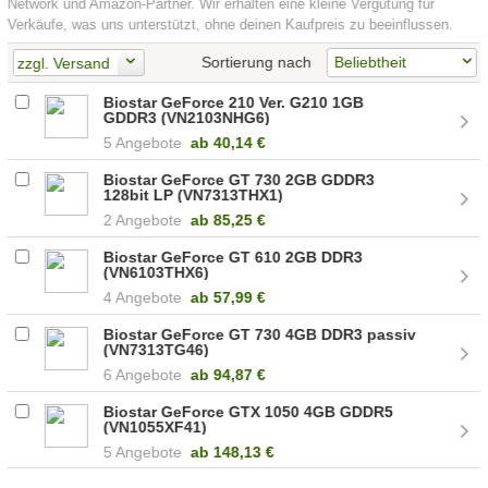
Network und Amazon-Partner. Wir erhalten eine kleine Vergütung für
Verkäufe, was uns unterstützt, ohne deinen Kaufpreis zu beeinflussen.
Sortierung nach
zzgl. Versand
Biostar GeForce 210 Ver. G210 1GB
GDDR3 (VN2103NHG6)
5 Angebote
ab
40,14 €
Biostar GeForce GT 730 2GB GDDR3
128bit LP (VN7313THX1)
2 Angebote
ab
85,25 €
Biostar GeForce GT 610 2GB DDR3
(VN6103THX6)
4 Angebote
ab
57,99 €
Biostar GeForce GT 730 4GB DDR3 passiv
(VN7313TG46)
6 Angebote
ab
94,87 €
Biostar GeForce GTX 1050 4GB GDDR5
(VN1055XF41)
5 Angebote
ab
148,13 €