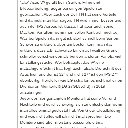
"alte" Asus VA gefällt beim Surfen, Filme und
Bildbearbeitung. Sogar bei einigen Spielen zu
gebrauchen. Aber auch der Dell TN hat seine Vorteile
und da muß man klar sagen, TN wird immer besser und
auch der IPS Aorous Ist klasse, hat aber auch seine
Macken. Vor allem wenn man vollen Kontrast möchte.
Was bei Spielen dann gut ist, stört schnell beim Surfen.
Schwer zu erklären, aber am besten kann man das
erklären, dass z.B. schwarze Linien auf weißen Grund
schneller verschwinden als bei den anderen Panels, viel
Einstellungssache. Wer behauptet das VA eine
matschigere Schrift hat, liegt auch falsch. Die Schrift des
Asus hier, und der ist 32" und nicht 27" ist den IPS 27"
ebenbürtig. Hersteller wie LG schaffen es nichtmal einen
Drehbaren Monitorfuß(LG 27GL850-B) in 2019
anzubringen.
Jeder der hier genannten Monitore hat seine Vor und
Nachteile und es ist schwierig, sich zu entscheiden wenn
man alles einmal gestestet hat. Von Glow, Cloudbildung
und was nicht alles will ich nicht mal sprechen. Die
Monitore sind aber meistens besser als oftmal