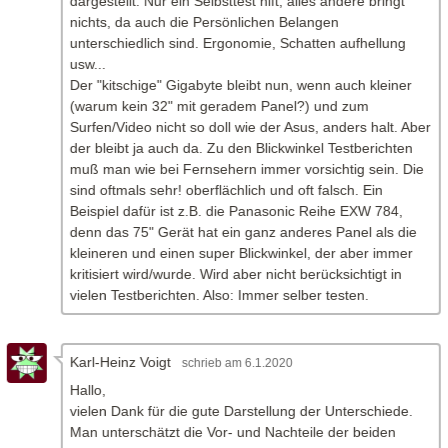
dargestellt. Nur ein Selbsttest hift, alles andere bringt
nichts, da auch die Persönlichen Belangen
unterschiedlich sind. Ergonomie, Schatten aufhellung
usw...
Der "kitschige" Gigabyte bleibt nun, wenn auch kleiner
(warum kein 32" mit geradem Panel?) und zum
Surfen/Video nicht so doll wie der Asus, anders halt. Aber
der bleibt ja auch da. Zu den Blickwinkel Testberichten
muß man wie bei Fernsehern immer vorsichtig sein. Die
sind oftmals sehr! oberflächlich und oft falsch. Ein
Beispiel dafür ist z.B. die Panasonic Reihe EXW 784,
denn das 75" Gerät hat ein ganz anderes Panel als die
kleineren und einen super Blickwinkel, der aber immer
kritisiert wird/wurde. Wird aber nicht berücksichtigt in
vielen Testberichten. Also: Immer selber testen.
Karl-Heinz Voigt
am 6.1.2020
Hallo,
vielen Dank für die gute Darstellung der Unterschiede.
Man unterschätzt die Vor- und Nachteile der beiden