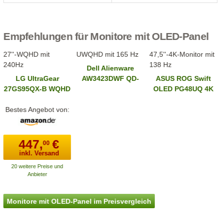
Empfehlungen für Monitore mit OLED-Panel
27''-WQHD mit
UWQHD mit 165 Hz
47,5''-4K-Monitor mit
240Hz
138 Hz
Dell Alienware
LG UltraGear
AW3423DWF QD-
ASUS ROG Swift
27GS95QX-B WQHD
OLED (210-BFRQ)
OLED PG48UQ 4K
UHD
Bestes Angebot von:
447,
€
00
inkl. Versand
20 weitere Preise und
Anbieter
Monitore mit OLED-Panel im Preisvergleich