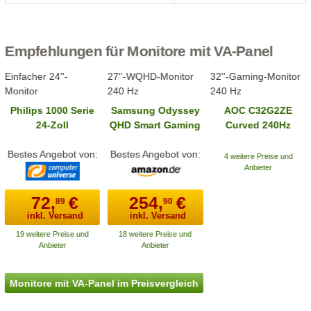
Empfehlungen für Monitore mit VA-Panel
Einfacher 24''-
27''-WQHD-Monitor
32''-Gaming-Monitor
Monitor
240 Hz
240 Hz
Philips 1000 Serie
Samsung Odyssey
AOC C32G2ZE
24-Zoll
QHD Smart Gaming
Curved 240Hz
24E2N1100LB Full-
G65B
Gaming-Monitor
Bestes Angebot von:
HD Monitor
(LS27BG650EUXEN)
Bestes Angebot von:
4 weitere Preise und
Anbieter
72,
€
254,
€
89
90
inkl. Versand
inkl. Versand
19 weitere Preise und
18 weitere Preise und
Anbieter
Anbieter
Monitore mit VA-Panel im Preisvergleich