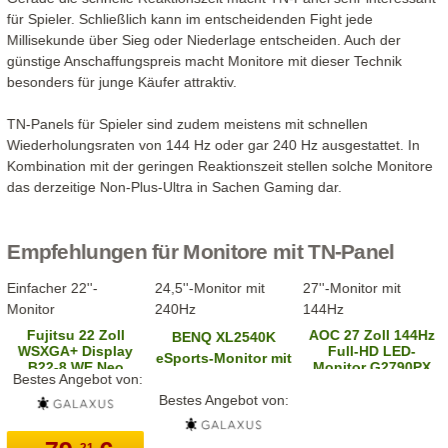
für Spieler. Schließlich kann im entscheidenden Fight jede
Millisekunde über Sieg oder Niederlage entscheiden. Auch der
günstige Anschaffungspreis macht Monitore mit dieser Technik
besonders für junge Käufer attraktiv.
TN-Panels für Spieler sind zudem meistens mit schnellen
Wiederholungsraten von 144 Hz oder gar 240 Hz ausgestattet. In
Kombination mit der geringen Reaktionszeit stellen solche Monitore
das derzeitige Non-Plus-Ultra in Sachen Gaming dar.
Empfehlungen für Monitore mit TN-Panel
Einfacher 22''-
24,5''-Monitor mit
27''-Monitor mit
Monitor
240Hz
144Hz
Fujitsu 22 Zoll
AOC 27 Zoll 144Hz
BENQ XL2540K
WSXGA+ Display
Full-HD LED-
eSports-Monitor mit
B22-8 WE Neo
Monitor G2790PX
Bestes Angebot von:
240Hz
Bestes Angebot von:
21