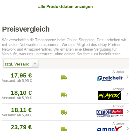
alle Produktdaten anzeigen
Preisvergleich
Wir verschaffen dir Transparenz beim Online-Shopping. Dazu arbeiten wir
mit vielen Netzwerken zusammen. Wir sind Mitglied des eBay Partner
Network und Amazon-Partner. Wir erhalten eine kleine Vergütung für
Verkäufe, was uns unterstützt, ohne deinen Kaufpreis zu beeinflussen.
zzgl. Versand
17,95 €
Versand: ab 5,95 €
18,10 €
Versand: ab 5,99 €
18,11 €
Versand: ab 5,99 €
23,79 €