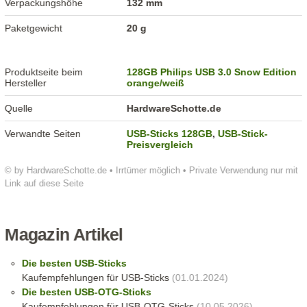
Verpackungshöhe
132 mm
Paketgewicht
20 g
Produktseite beim
128GB Philips USB 3.0 Snow Edition
Hersteller
orange/weiß
Quelle
HardwareSchotte.de
Verwandte Seiten
USB-Sticks 128GB
,
USB-Stick-
Preisvergleich
© by HardwareSchotte.de • Irrtümer möglich • Private Verwendung nur mit
Link auf diese Seite
Magazin Artikel
Die besten USB-Sticks
Kaufempfehlungen für USB-Sticks
(01.01.2024)
Die besten USB-OTG-Sticks
Kaufempfehlungen für USB-OTG-Sticks
(10.05.2026)