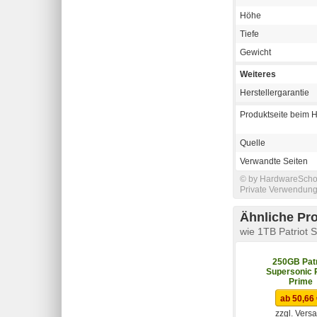
Höhe
Tiefe
Gewicht
Weiteres
Herstellergarantie
Produktseite beim H
Quelle
Verwandte Seiten
© by HardwareSchott
Private Verwendung 
Ähnliche Pr
wie 1TB Patriot 
250GB Patr
Supersonic 
Prime
ab 50,66
zzgl. Vers