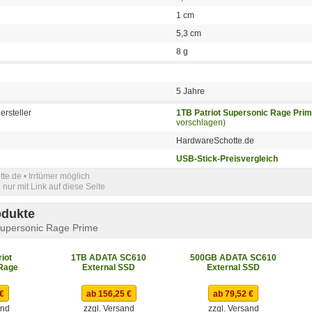
1 cm
5,3 cm
8 g
5 Jahre
ersteller
1TB Patriot Supersonic Rage Pri
vorschlagen)
HardwareSchotte.de
USB-Stick-Preisvergleich
e.de • Irrtümer möglich
nur mit Link auf diese Seite
odukte
Supersonic Rage Prime
iot
1TB ADATA SC610
500GB ADATA SC610
Rage
External SSD
External SSD
 €
ab 156,25 €
ab 79,52 €
and
zzgl. Versand
zzgl. Versand