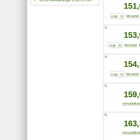
32GB Mediarange USB 3.0 Kombo-Speicherstick mit Type-C
151,
3.
153,
1
4.
154,
5.
159,
6.
163,