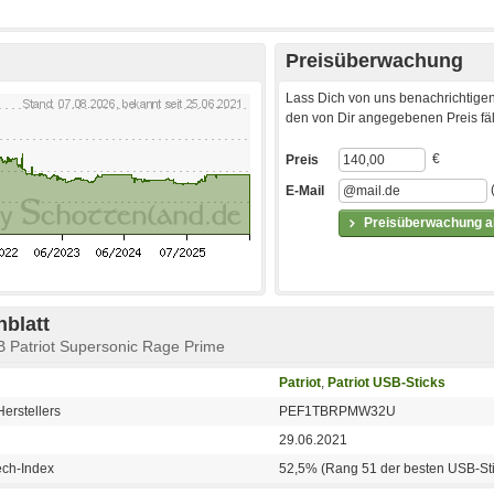
Preisüberwachung
Lass Dich von uns benachrichtigen
den von Dir angegebenen Preis fäll
€
Preis
E-Mail
Preisüberwachung ak
blatt
B Patriot Supersonic Rage Prime
Patriot
,
Patriot USB-Sticks
erstellers
PEF1TBRPMW32U
29.06.2021
ech-Index
52,5% (Rang 51 der besten USB-Sti