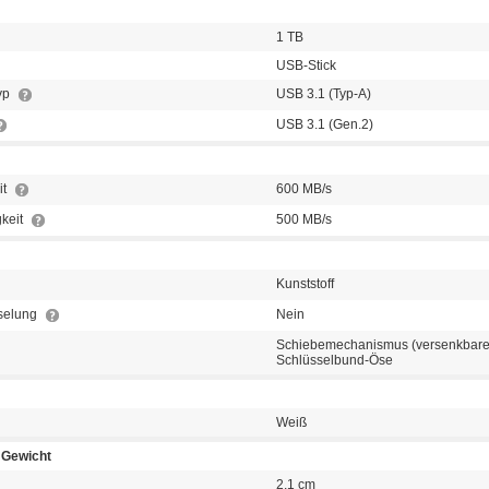
1 TB
USB-Stick
typ
USB 3.1 (Typ-A)
USB 3.1 (Gen.2)
it
600 MB/s
keit
500 MB/s
Kunststoff
selung
Nein
Schiebemechanismus (versenkbare
Schlüsselbund-Öse
Weiß
Gewicht
2,1 cm