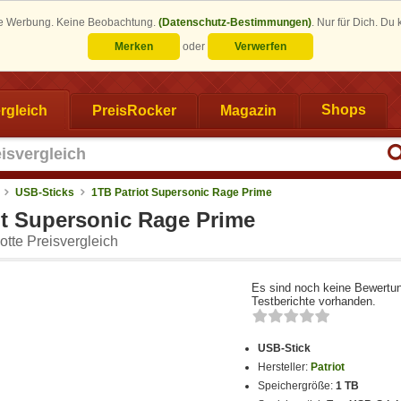
eine Werbung. Keine Beobachtung.
(Datenschutz-Bestimmungen)
.
Nur für Dich. Du
Merken
oder
Verwerfen
rgleich
PreisRocker
Magazin
Shops
USB-Sticks
1TB Patriot Supersonic Rage Prime
ot Supersonic Rage Prime
tte Preisvergleich
Es sind noch keine Bewertu
Testberichte vorhanden.
USB-Stick
Hersteller:
Patriot
Speichergröße:
1 TB