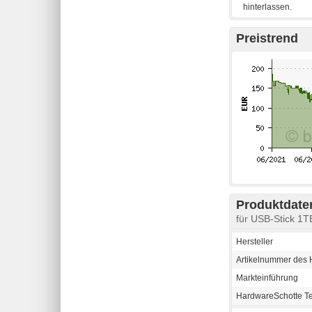
Preistrend
Produktdaten
für USB-Stick 1T
Hersteller
Artikelnummer des H
Markteinführung
HardwareSchotte T