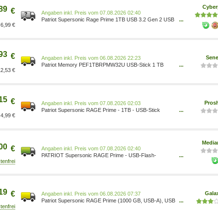
Cyber
89
€
Preis vom 07.08.2026 02:40
Patriot Supersonic Rage Prime 1TB USB 3.2 Gen 2 USB
...
6,99 €
Speicher PEF1TBRPMW32U
93
€
Sene
Preis vom 06.08.2026 22:23
Patriot Memory PEF1TBRPMW32U USB-Stick 1 TB
...
2,53 €
USB Typ A PEF1TBRPMW32U 0814914028582
15
€
Pros
Preis vom 07.08.2026 02:03
Patriot Supersonic RAGE Prime - 1TB - USB-Stick
...
4,99 €
0814914028582
Media
00
€
Preis vom 07.08.2026 02:40
PATRIOT Supersonic RAGE Prime - USB-Flash-
...
Laufwerk 0814914028582
19
€
Gala
Preis vom 06.08.2026 07:37
Patriot Supersonic RAGE Prime (1000 GB, USB-A), USB
...
Stick, Weiss PEF1TBRPMW32U