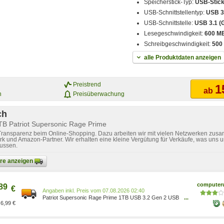
Speicherstick-Typ:
USB-Stic
USB-Schnittstellentyp:
USB 3
USB-Schnittstelle:
USB 3.1 (
Lesegeschwindigkeit:
600 M
Schreibgeschwindigkeit:
500
alle Produktdaten anzeigen
Preistrend
1
ab
n
Preisüberwachung
ch
TB Patriot Supersonic Rage Prime
 Transparenz beim Online-Shopping. Dazu arbeiten wir mit vielen Netzwerken zusa
k und Amazon-Partner. Wir erhalten eine kleine Vergütung für Verkäufe, was uns u
lussen.
bare anzeigen
computeru
89
€
Preis vom 07.08.2026 02:40
Patriot Supersonic Rage Prime 1TB USB 3.2 Gen 2 USB
...
6,99 €
Speicher PEF1TBRPMW32U