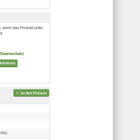
, wenn das Produkt unter
t.
(
Datenschutz
)
tivieren
zu den Preisen
cks)