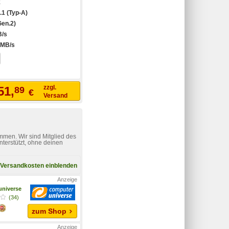
k
.1 (Typ-A)
Gen.2)
B/s
 MB/s
zzgl.
51,
89
€
Versand
mmen. Wir sind Mitglied des
nterstützt, ohne deinen
Versandkosten einblenden
niverse
(34)
zum Shop