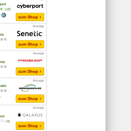
port
(18)
zum Shop
tic
zum Shop
hop
zum Shop
rado
zum Shop
xus
(4)
zum Shop