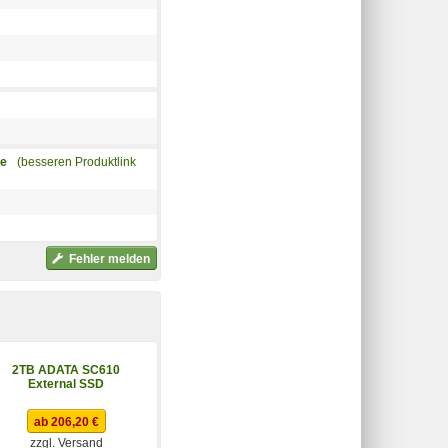
me
(besseren Produktlink
Fehler melden
2TB ADATA SC610
512GB Kingston
External SSD
DataTraveler Max rot
ab 206,20 €
ab 73,19 €
zzgl. Versand
zzgl. Versand