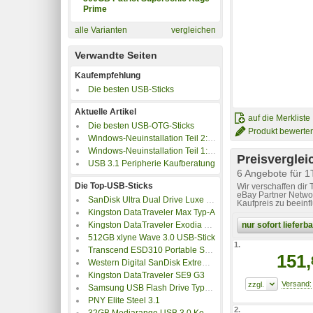
Prime
alle Varianten
vergleichen
Verwandte Seiten
Kaufempfehlung
Die besten USB-Sticks
Aktuelle Artikel
auf die Merkliste
Die besten USB-OTG-Sticks
Produkt bewerte
Windows-Neuinstallation Teil 2: Die vier besten Methoden Windows neu zu installieren!
Windows-Neuinstallation Teil 1: Datensicherung & Vorbereitung
Preisverglei
USB 3.1 Peripherie Kaufberatung
6 Angebote für 1
Die Top-USB-Sticks
Wir verschaffen dir
eBay Partner Networ
SanDisk Ultra Dual Drive Luxe Type-C
Kaufpreis zu beeinf
Kingston DataTraveler Max Typ-A
nur sofort liefer
Kingston DataTraveler Exodia M USB-Stick
512GB xlyne Wave 3.0 USB-Stick
1.
Transcend ESD310 Portable SSD-Stick
151,
Western Digital SanDisk Extreme PRO Dual Drive
Kingston DataTraveler SE9 G3
Samsung USB Flash Drive Type-C
PNY Elite Steel 3.1
2.