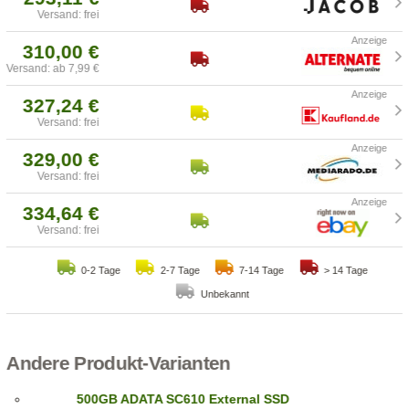
Versand: frei
310,00 €
Versand: ab 7,99 €
327,24 €
Versand: frei
329,00 €
Versand: frei
334,64 €
Versand: frei
0-2 Tage
2-7 Tage
7-14 Tage
> 14 Tage
Unbekannt
Andere Produkt-Varianten
500GB ADATA SC610 External SSD