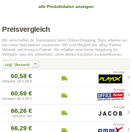
alle Produktdaten anzeigen
Preisvergleich
Wir verschaffen dir Transparenz beim Online-Shopping. Dazu arbeiten wir
mit vielen Netzwerken zusammen. Wir sind Mitglied des eBay Partner
Network und Amazon-Partner. Wir erhalten eine kleine Vergütung für
Verkäufe, was uns unterstützt, ohne deinen Kaufpreis zu beeinflussen.
zzgl. Versand
60,58 €
Versand: ab 5,99 €
60,59 €
Versand: ab 5,99 €
66,26 €
Versand: frei
66,29 €