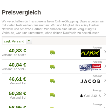
Preisvergleich
Wir verschaffen dir Transparenz beim Online-Shopping. Dazu arbeiten wir
mit vielen Netzwerken zusammen. Wir sind Mitglied des eBay Partner
Network und Amazon-Partner. Wir erhalten eine kleine Vergütung für
Verkäufe, was uns unterstützt, ohne deinen Kaufpreis zu beeinflussen.
zzgl. Versand
40,83 €
Versand: ab 5,99 €
40,84 €
Versand: ab 5,99 €
46,61 €
Versand: frei
50,38 €
Versand: frei
58,95 €