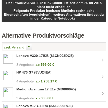
Das Produkt ASUS F751LK-T4009H ist seit dem 26.09.2015
nicht mehr erhältlich.
Folgende Produkte
besitzen ähnliche technische
Eigenschaften (
vergleichen
) , weitere Alternativen findest du
in der Kategorie
Notebooks
.
Alternative Produktvorschläge
zzgl. Versand
Lenovo V320-17IKB (81CN003DGE)
3 Angebote
ab
599,00 €
HP 470 G7 (8VU24EA)
4 Angebote
ab
1.758,17 €
Medion Avantum 17 E1e (MD600045)
9 Angebote
ab
333,00 €
Lenovo V17 G4 IRU (83A2000RGE)