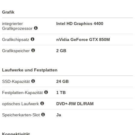
Grafik
integrierter
Intel HD Graphics 4400
Grafikprozessor
Grafikchipsatz
nVidia GeForce GTX 850M
Grafikspeicher
2 GB
Laufwerke und Festplatten
SSD-Kapazität
24 GB
Festplatten-Kapazität
1 TB
optisches Laufwerk
DVD+-RW DL/RAM
Speicherkarten-Slot
Ja
Konnektivität