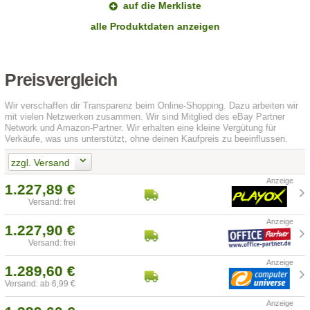
auf die Merkliste
alle Produktdaten anzeigen
Preisvergleich
Wir verschaffen dir Transparenz beim Online-Shopping. Dazu arbeiten wir
mit vielen Netzwerken zusammen. Wir sind Mitglied des eBay Partner
Network und Amazon-Partner. Wir erhalten eine kleine Vergütung für
Verkäufe, was uns unterstützt, ohne deinen Kaufpreis zu beeinflussen.
zzgl. Versand
1.227,89 €
Versand: frei
1.227,90 €
Versand: frei
1.289,60 €
Versand: ab 6,99 €