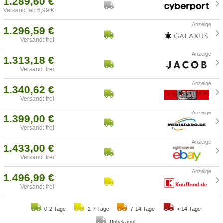
1.289,60 €
Versand: ab 6,99 €
1.296,59 €
Versand: frei
1.313,18 €
Versand: frei
1.340,62 €
Versand: frei
1.399,00 €
Versand: frei
1.433,00 €
Versand: frei
1.496,99 €
Versand: frei
0-2 Tage
2-7 Tage
7-14 Tage
> 14 Tage
Unbekannt