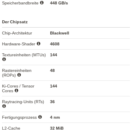
Speicherbandbreite
448 GB/s
Der Chipsatz
Chip-Architektur
Blackwell
Hardware-Shader
4608
Textureinheiten (MTUs)
144
Rastereinheiten
48
(ROPs)
Ki-Cores / Tensor
144
Cores
Raytracing-Units (RTs)
36
Fertigungsprozess
4 nm
L2-Cache
32 MiB