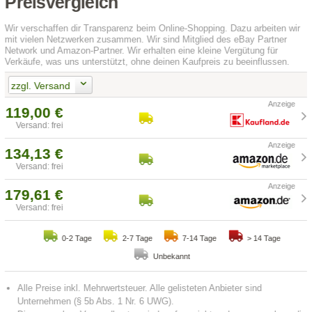
Preisvergleich
Wir verschaffen dir Transparenz beim Online-Shopping. Dazu arbeiten wir
mit vielen Netzwerken zusammen. Wir sind Mitglied des eBay Partner
Network und Amazon-Partner. Wir erhalten eine kleine Vergütung für
Verkäufe, was uns unterstützt, ohne deinen Kaufpreis zu beeinflussen.
zzgl. Versand
119,00 €
Versand: frei
134,13 €
Versand: frei
179,61 €
Versand: frei
0-2 Tage
2-7 Tage
7-14 Tage
> 14 Tage
Unbekannt