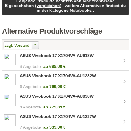
Folgende Produkte
besitzen ähnliche technische
Eigenschaften (
vergleichen
) , weitere Alternativen findest du
in der Kategorie
Notebooks
.
Alternative Produktvorschläge
zzgl. Versand
ASUS Vivobook 17 X1704VA-AU918W
8 Angebote
ab
699,00 €
ASUS Vivobook 17 X1704VA-AU1232W
6 Angebote
ab
799,00 €
ASUS Vivobook 17 X1704VA-AU836W
4 Angebote
ab
779,89 €
ASUS Vivobook 17 X1704VA-AU1237W
7 Angebote
ab
539,00 €