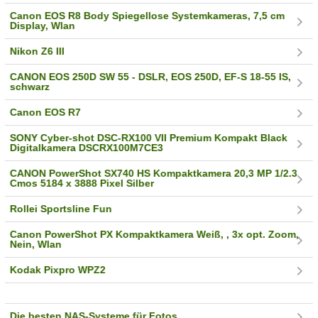
Canon EOS R8 Body Spiegellose Systemkameras, 7,5 cm
Display, Wlan
Nikon Z6 III
CANON EOS 250D SW 55 - DSLR, EOS 250D, EF-S 18-55 IS,
schwarz
Canon EOS R7
SONY Cyber-shot DSC-RX100 VII Premium Kompakt Black
Digitalkamera DSCRX100M7CE3
CANON PowerShot SX740 HS Kompaktkamera 20,3 MP 1/2.3
Cmos 5184 x 3888 Pixel Silber
Rollei Sportsline Fun
Canon PowerShot PX Kompaktkamera Weiß, , 3x opt. Zoom,
Nein, Wlan
Kodak Pixpro WPZ2
Die besten NAS-Systeme für Fotos