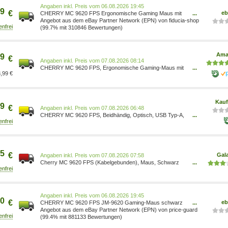
Hardware & Zubehör für PC/Zubehör für PC/Gami
Preis vom 06.08.2026 19:45
9
€
eb
CHERRY MC 9620 FPS Ergonomische Gaming Maus mit
...
RGB 12000 DPI USB Mouse JM-9620
Angebot aus dem eBay Partner Network (EPN) von fiducia-shop
(99.7% mit 310846 Bewertungen)
Ama
9
€
Preis vom 07.08.2026 08:14
CHERRY MC 9620 FPS, Ergonomische Gaming-Maus mit
...
,99 €
RGB-Beleuchtung, Verstellbare Handauflagefläche,
Einlegbare Gewichte, 9 Tasten, 12.000 dpi, Kabelgebunden,
Schwarz JM-9620 4025112089831 Games/Games/Games,
Hardware & Zubehör für PC/Zubehör für PC/Gami
Kauf
9
€
Preis vom 07.08.2026 06:48
CHERRY MC 9620 FPS, Beidhändig, Optisch, USB Typ-A,
...
12000 DPI, Schwarz JM-9620
5
€
Gal
Preis vom 07.08.2026 07:58
Cherry MC 9620 FPS (Kabelgebunden), Maus, Schwarz
...
JM-9620
Preis vom 06.08.2026 19:45
0
€
eb
CHERRY MC 9620 FPS JM-9620 Gaming-Maus schwarz
...
kabelgebunden PC Computer Maus JM9620
Angebot aus dem eBay Partner Network (EPN) von price-guard
(99.4% mit 881133 Bewertungen)