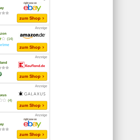
ay
zum Shop
zon
(14)
zum Shop
land
zum Shop
axus
(4)
zum Shop
ay
zum Shop