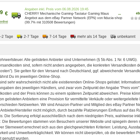
Preis vom 06.08.2026 19:45
9
€
eb
CHERRY Mechanische Gaming-Tastatur Gaming Maus
...
Gaming-Streaming Microphone 4025112089831
Angebot aus dem eBay Partner Network (EPN) von fiducia-shop
(99.7% mit 310508 Bewertungen)
0-2 Tage
2-7 Tage
7-14 Tage
mehr als 14 Tage
unbekannt