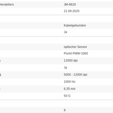
erstellers
JM-9620
21.09.2020
Kabelgebunden
Ja
optischer Sensor
PixArt PMW-3360
12000 dpi
Ja
5000 - 12000 dpi
1000 Hz
6,35 m/s
50 G
9