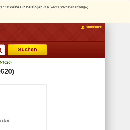
 kannst
deine Einstellungen
(z.b. Versandkostenanzeige)
anmelden
Suchen
M-9620)
620)
unden