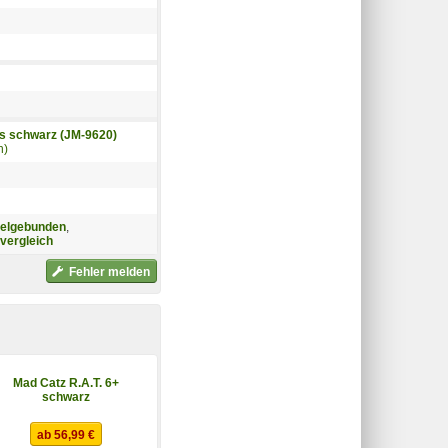
 schwarz (JM-9620)
n)
belgebunden
,
vergleich
Fehler melden
Mad Catz R.A.T. 6+
schwarz
ab 56,99 €