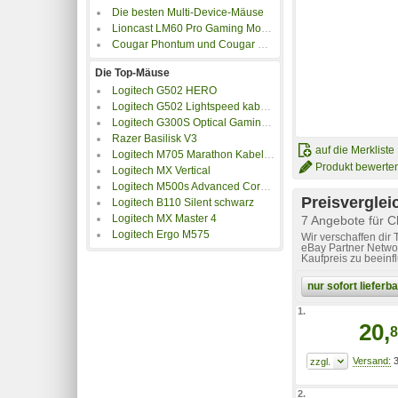
Die besten Multi-Device-Mäuse
Lioncast LM60 Pro Gaming Mouse im Kurztest
Cougar Phontum und Cougar Surpassion im Test
Die Top-Mäuse
Logitech G502 HERO
Logitech G502 Lightspeed kabellose Gaming Maus
Logitech G300S Optical Gaming Mouse
Razer Basilisk V3
auf die Merkliste
Logitech M705 Marathon Kabellose Maus
Produkt bewerte
Logitech MX Vertical
Logitech M500s Advanced Corded Mouse
Preisverglei
Logitech B110 Silent schwarz
Logitech MX Master 4
7 Angebote für 
Logitech Ergo M575
Wir verschaffen dir
eBay Partner Networ
Kaufpreis zu beeinf
nur sofort liefer
1.
20,
8
3
2.