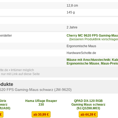
12,8 cm
145 g
2 Jahre
ersteller
Cherry MC 9620 FPS Gaming-Maus
(besseren Produktlink vorschlage
Ergonomische Maus
HardwareSchotte.de
Mäuse mit Anschlusstechnik: Ka
Ergonomische Mäuse
,
Maus-Preis
e.de • Irrtümer möglich
nur mit Link auf diese Seite
odukte
9620 FPS Gaming-Maus schwarz (JM-9620)
trix
Hama URage Reaper
QPAD DX-120 RGB
hwarz
330
Gaming Maus schwarz
MUA00)
(9J.Q3Z88.M03)
 €
ab 30,99 €
ab 44,39 €