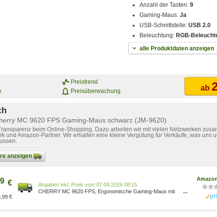
Anzahl der Tasten:
9
Gaming-Maus:
Ja
USB-Schnittstelle:
USB 2.0
Beleuchtung:
RGB-Beleucht
alle Produktdaten anzeigen
Preistrend
2
ab
n
Preisüberwachung
ch
Cherry MC 9620 FPS Gaming-Maus schwarz (JM-9620)
 Transparenz beim Online-Shopping. Dazu arbeiten wir mit vielen Netzwerken zusa
k und Amazon-Partner. Wir erhalten eine kleine Vergütung für Verkäufe, was uns u
lussen.
bare anzeigen
Amazon
9
€
Preis vom 07.08.2026 08:15
CHERRY MC 9620 FPS, Ergonomische Gaming-Maus mit
...
,99 €
RGB-Beleuchtung, Verstellbare Handauflagefläche,
Einlegbare Gewichte, 9 Tasten, 12.000 dpi, Kabelgebunden,
Schwarz JM-9620 4025112089831 Games/Games/Games,