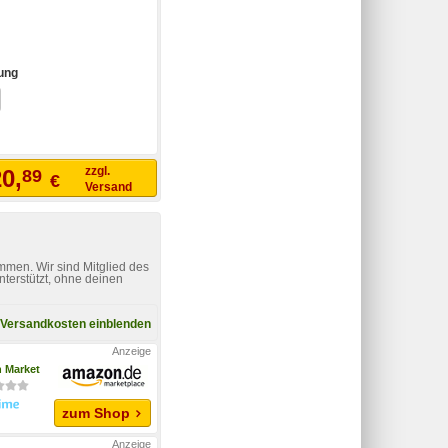
ung
zzgl.
0,
89
€
Versand
mmen. Wir sind Mitglied des
nterstützt, ohne deinen
Versandkosten einblenden
 Market
zum Shop