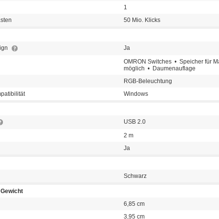
1
sten
50 Mio. Klicks
ign
Ja
OMRON Switches • Speicher für M
möglich • Daumenauflage
RGB-Beleuchtung
atibilität
Windows
USB 2.0
2 m
Ja
Schwarz
Gewicht
6,85 cm
3,95 cm