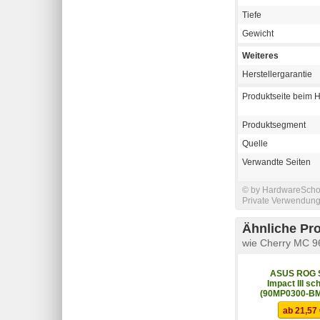
Tiefe
Gewicht
Weiteres
Herstellergarantie
Produktseite beim H
Produktsegment
Quelle
Verwandte Seiten
© by HardwareSchott
Private Verwendung 
Ähnliche Pr
wie Cherry MC 
ASUS ROG S
Impact III sc
(90MP0300-B
ab 21,57