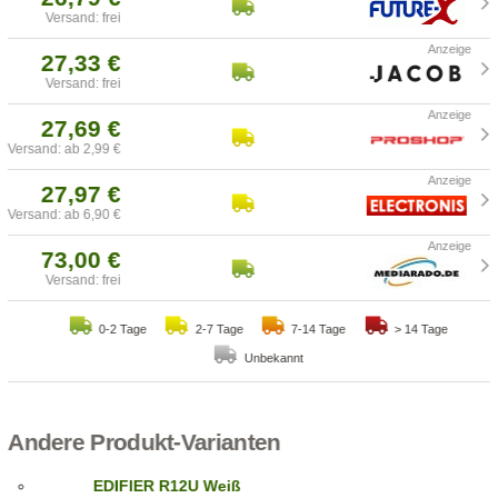
Versand: frei
27,33 €
Versand: frei
27,69 €
Versand: ab 2,99 €
27,97 €
Versand: ab 6,90 €
73,00 €
Versand: frei
0-2 Tage
2-7 Tage
7-14 Tage
> 14 Tage
Unbekannt
Andere Produkt-Varianten
EDIFIER R12U Weiß