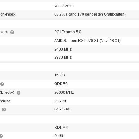
20.07.2025
ech-Index
63,9% (Rang 170 der besten Grafikkarten)
ystem
PCI Express 5.0
AMD Radeon RX 9070 XT (Navi 48 XT)
2400 MHz
2970 MHz
16 GB
GDDR6
(Effectiv)
20000 MHz
indung
256 Bit
e
645 GB/s
RDNA 4
4096