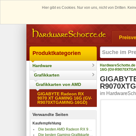
Hier gibt es Cookies. Nur von uns, nicht von Dritten. K
Preisve
Produktkategorien
Hardware
HardwareSchotte.de
16G (GV-R9070XTG
Grafikkarten
GIGABYTE
Grafikkarten von AMD
R9070XTG
im HardwareScho
GIGABYTE Radeon RX
9070 XT GAMING 16G (GV-
R9070XTGAMING-16GD)
Verwandte Seiten
Kaufempfehlung
Die besten AMD Radeon RX 9070 XT Grafikkarten
Die besten Gaming-Grafikkarten bis 800 Euro