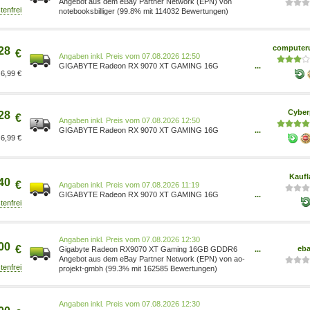
Grafikkarte - 16GB GDDR6, 2x HDMI, 2x DP GV-
Angebot aus dem eBay Partner Network (EPN) von
R9070XTGAMING-16GD
notebooksbilliger (99.8% mit 114032 Bewertungen)
computeru
28
€
Preis vom 07.08.2026 12:50
GIGABYTE Radeon RX 9070 XT GAMING 16G
...
6,99 €
Grafikkarte HDMI/DP GV-R9070XTGAMING-16GD
Cyber
28
€
Preis vom 07.08.2026 12:50
GIGABYTE Radeon RX 9070 XT GAMING 16G
...
6,99 €
Grafikkarte HDMI/DP GV-R9070XTGAMING-16GD
Kaufl
40
€
Preis vom 07.08.2026 11:19
GIGABYTE Radeon RX 9070 XT GAMING 16G
...
Grafikkarte 16 GB GDDR6, 256-Bit, PCI-E 5.0, 2970
MHz Kernfrequenz, 2 x DisplayPort 2.1a, 2 x HDMI 2.1b,
GV-R9070XTGAMING-16GD, Radeon RX 9070 XT, 16
GB, GDDR6, 256 Bit, 7680 x 4320 Pixel, PCI Express
Preis vom 07.08.2026 12:30
5.0
00
€
eb
Gigabyte Radeon RX9070 XT Gaming 16GB GDDR6
...
2xHDMI 2xDP GV-R9070XTGAMING-16GD
Angebot aus dem eBay Partner Network (EPN) von ao-
projekt-gmbh (99.3% mit 162585 Bewertungen)
Preis vom 07.08.2026 12:30