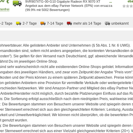
00
€
eb
9VR907XTG-00-G10 Gigabyte Radeon RX 9070 XT
...
GAMING 16G Grafikkarten ~D~
Angebot aus dem eBay Partner Network (EPN) von ersazza
(99.9% mit 5002 Bewertungen)
0-2 Tage
2-7 Tage
7-14 Tage
mehr als 14 Tage
unbekannt