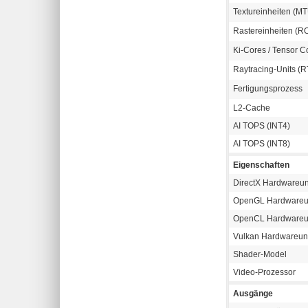
Textureinheiten (M
Rastereinheiten (R
Ki-Cores / Tensor 
Raytracing-Units (R
Fertigungsprozess
L2-Cache
AI TOPS (INT4)
AI TOPS (INT8)
Eigenschaften
DirectX Hardwareun
OpenGL Hardwareun
OpenCL Hardwareun
Vulkan Hardwareunt
Shader-Model
Video-Prozessor
Ausgänge