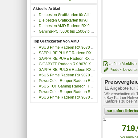
Aktuelle Artikel
Die besten Grafikkarten für AI bis 500 Euro
Die besten Grafikkarten für AI
Die besten AMD Radeon RX 9070 GRE Grafikkarten
Gaming-PC: 500€ bis 1500€ plus 4K-Gaming PC
Top Grafikkarten von AMD
ASUS Prime Radeon RX 9070 XT OC 16GB GDDR6
SAPPHIRE PULSE Radeon RX 9060 XT 16GB OC
SAPPHIRE PURE Radeon RX 9060 XT 16GB OC
auf die Merkliste
GIGABYTE Radeon RX 9070 XT GAMING OC 16G
Produkt bewerte
SAPPHIRE PULSE Radeon RX 9070 XT 16GB GDDR6
ASUS Prime Radeon RX 9070 OC 16GB GDDR6
PowerColor Reaper Radeon RX 9070 XT 16GB GDDR6
Preisverglei
ASUS TUF Gaming Radeon RX 9070 XT OC 16GB GDDR6
11 Angebote fü
PowerColor Reaper Radeon RX 9060 XT 16GB GDDR6
Wir verschaffen dir
ASUS Prime Radeon RX 9070 EVO OC 16GB GDDR6
eBay Partner Networ
Kaufpreis zu beeinf
nur sofort liefer
1.
719,