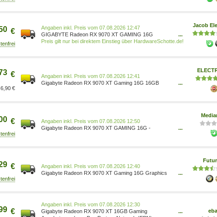
R9070XTGAMING-16GD
Jacob Ele
Preis vom 07.08.2026 12:47
50
€
GIGABYTE Radeon RX 9070 XT GAMING 16G
...
Grafikkarte 16 GB GDDR6, 256-Bit, PCI-E 5.0, 2970
Preis gilt nur bei direktem Einstieg über HardwareSchotte.de!
MHz Kernfrequenz, 2 x DisplayPort 2.1a, 2 x HDMI 2.1b,
GV-R9070XTGAMING-16GD (GV-R9070XTGAMING-
16GD)
ELECT
73
€
Preis vom 07.08.2026 12:41
Gigabyte Radeon RX 9070 XT Gaming 16G 16GB
...
6,90 €
GDDR6 - GV-R9070XTGAMING-16GD
Media
00
€
Preis vom 07.08.2026 12:50
Gigabyte Radeon RX 9070 XT GAMING 16G -
...
Grafikkarte 4719331356149
Futur
29
€
Preis vom 07.08.2026 12:40
Gigabyte Radeon RX 9070 XT Gaming 16G Graphics
...
Card GDDR6 Grafikkarte PCI-Express 16.384 MB 2.970
MHz 256 Bit (9VR907XTG-00-G10)
Preis vom 07.08.2026 12:30
99
€
eb
Gigabyte Radeon RX 9070 XT 16GB Gaming
...