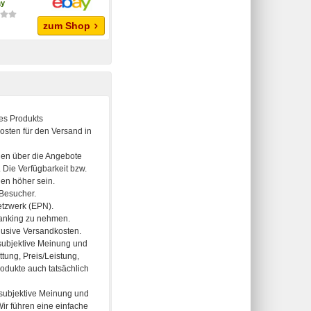
ay
zum Shop