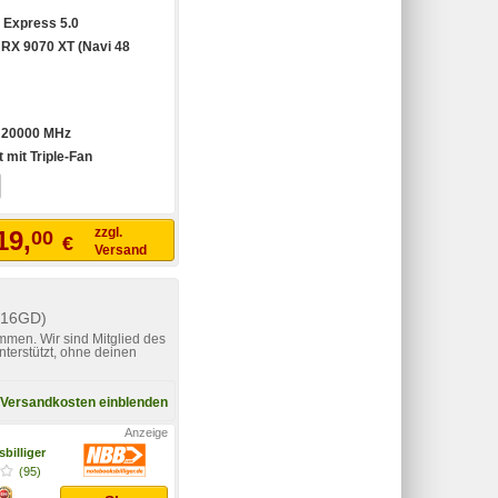
 Express 5.0
RX 9070 XT (Navi 48
:
20000 MHz
t mit Triple-Fan
zzgl.
19,
00
€
Versand
-16GD)
mmen. Wir sind Mitglied des
nterstützt, ohne deinen
Versandkosten einblenden
billiger
(95)