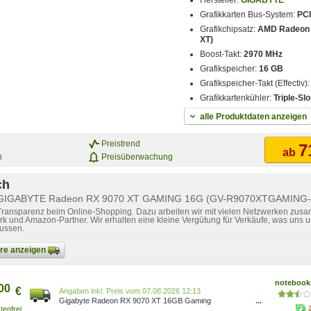
Hersteller:
GIGABYTE
Grafikkarten Bus-System:
PCI
Grafikchipsatz:
AMD Radeon 
XT)
Boost-Takt:
2970 MHz
Grafikspeicher:
16 GB
Grafikspeicher-Takt (Effectiv)
Grafikkartenkühler:
Triple-Slo
alle Produktdaten anzeigen
Preistrend
7
ab
n
Preisüberwachung
ch
r GIGABYTE Radeon RX 9070 XT GAMING 16G (GV-R9070XTGAMING
 Transparenz beim Online-Shopping. Dazu arbeiten wir mit vielen Netzwerken zusa
k und Amazon-Partner. Wir erhalten eine kleine Vergütung für Verkäufe, was uns u
lussen.
bare anzeigen
notebooks
00
€
Preis vom 07.08.2026 12:13
Gigabyte Radeon RX 9070 XT 16GB Gaming
...
Grafikkarte - 16GB GDDR6, 2x HDMI, 2x DP GV-