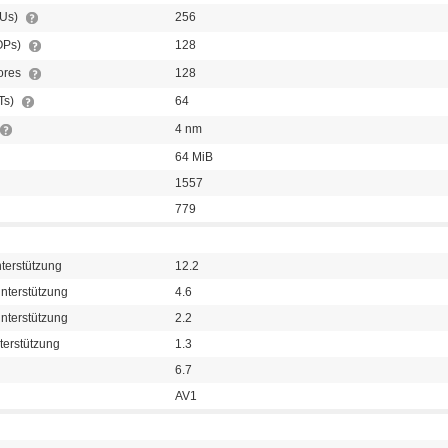
TUs)
256
OPs)
128
Cores
128
Ts)
64
4 nm
64 MiB
1557
779
terstützung
12.2
terstützung
4.6
terstützung
2.2
erstützung
1.3
6.7
AV1