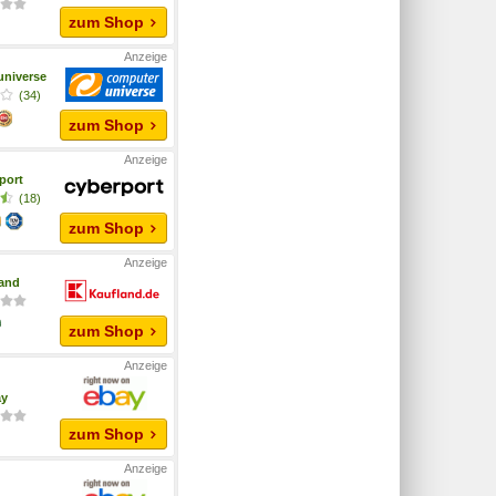
zum Shop
niverse
(34)
zum Shop
port
(18)
zum Shop
and
zum Shop
ay
zum Shop