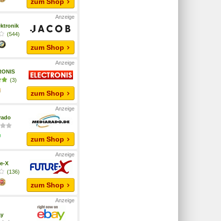
zum Shop
ktronik
(544)
zum Shop
RONIS
(3)
zum Shop
rado
zum Shop
e-X
(136)
zum Shop
ay