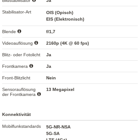
Bildstabilisator
Ja
Stabilisator-Art
OIS (Opisch)
EIS (Elektronisch)
Blende
f/1,7
Videoauflösung
2160p (4K @ 60 fps)
Blitz- oder Fotolicht
Ja
Frontkamera
Ja
Front-Blitzlicht
Nein
Sensorauflösung
13 Megapixel
der Frontkamera
Konnektivität
Mobilfunkstandards
5G-NR-NSA
5G-SA