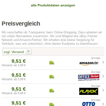
alle Produktdaten anzeigen
Preisvergleich
Wir verschaffen dir Transparenz beim Online-Shopping. Dazu arbeiten wir
mit vielen Netzwerken zusammen. Wir sind Mitglied des eBay Partner
Network und Amazon-Partner. Wir erhalten eine kleine Vergütung für
Verkäufe, was uns unterstützt, ohne deinen Kaufpreis zu beeinflussen.
zzgl. Versand
9,51 €
Versand: ab 3,99 €
9,51 €
Versand: ab 5,99 €
9,51 €
Versand: ab 5,99 €
9,51 €