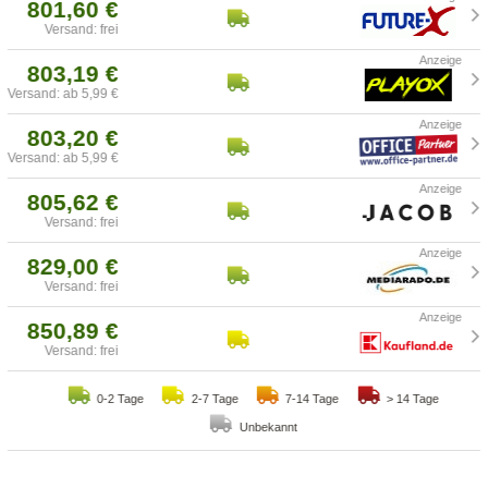
801,60 €
Versand: frei
803,19 €
Versand: ab 5,99 €
803,20 €
Versand: ab 5,99 €
805,62 €
Versand: frei
829,00 €
Versand: frei
850,89 €
Versand: frei
0-2 Tage
2-7 Tage
7-14 Tage
> 14 Tage
Unbekannt