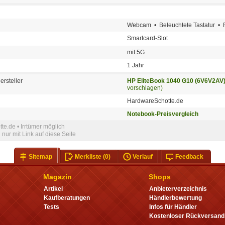
Webcam • Beleuchtete Tastatur • F
Smartcard-Slot
mit 5G
1 Jahr
ersteller
HP EliteBook 1040 G10 (6V6V2AV
vorschlagen)
HardwareSchotte.de
Notebook-Preisvergleich
te.de • Irrtümer möglich
nur mit Link auf diese Seite
Sitemap
Merkliste
(0)
Verlauf
Feedback
Magazin
Shops
Artikel
Anbieterverzeichnis
Kaufberatungen
Händlerbewertung
Tests
Infos für Händler
Kostenloser Rückversand