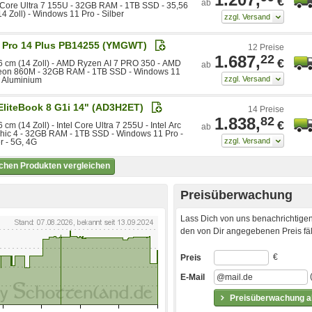
€
ab
l Core Ultra 7 155U - 32GB RAM - 1TB SSD - 35,56
4 Zoll) - Windows 11 Pro - Silber
l Pro 14 Plus PB14255 (YMGWT)
12 Preise
1.687,
22
€
6 cm (14 Zoll) - AMD Ryzen AI 7 PRO 350 - AMD
ab
on 860M - 32GB RAM - 1TB SSD - Windows 11
- Aluminium
EliteBook 8 G1i 14" (AD3H2ET)
14 Preise
1.838,
82
€
 cm (14 Zoll) - Intel Core Ultra 7 255U - Intel Arc
ab
hic 4 - 32GB RAM - 1TB SSD - Windows 11 Pro -
r - 5G, 4G
ichen Produkten vergleichen
Preisüberwachung
Lass Dich von uns benachrichtigen
den von Dir angegebenen Preis fäll
€
Preis
E-Mail
Preisüberwachung ak