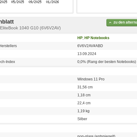
blatt
zu den alter
 EliteBook 1040 G10 (6V6V2AV)
HP
,
HP Notebooks
erstellers
6V6V2AV#ABD
13.09.2024
ech-Index
0,0% (Rang der besten Notebooks)
Windows 11 Pro
31,56 cm
1,18 cm
22,4 cm
1,19 kg
Silber
non-glare (entspiegelt)