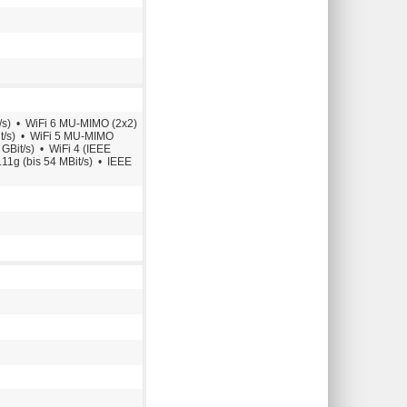
t/s) • WiFi 6 MU-MIMO (2x2)
it/s) • WiFi 5 MU-MIMO
 GBit/s) • WiFi 4 (IEEE
.11g (bis 54 MBit/s) • IEEE