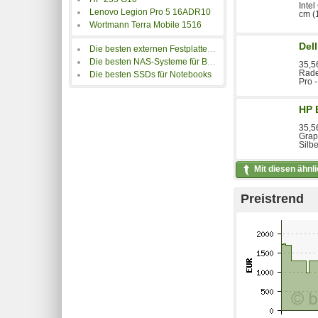
Inte
Lenovo Legion Pro 5 16ADR10
cm (1
Wortmann Terra Mobile 1516
Del
Die besten externen Festplatten für Notebooks
Die besten NAS-Systeme für Backups
35,5
Rade
Die besten SSDs für Notebooks
Pro 
HP 
35,56
Grap
Silbe
Mit diesen ähnl
Preistrend