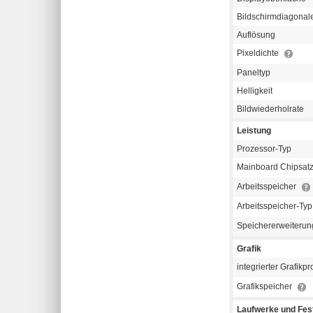
Bildschirmdiagonal
Auflösung
Pixeldichte
Paneltyp
Helligkeit
Bildwiederholrate
Leistung
Prozessor-Typ
Mainboard Chipsat
Arbeitsspeicher
Arbeitsspeicher-Ty
Speichererweiterun
Grafik
integrierter Grafikp
Grafikspeicher
Laufwerke und Fest