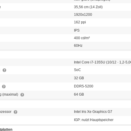
e
35,56 cm (14 Zoll)
1920x1200
162 ppi
IPS
400 cd/m²
60Hz
Intel Core i7-1355U (10/12 · 1,2-5,0
z
SoC
32 GB
p
DDR5-5200
g (maximal)
64 GB
rozessor
Intel Iris Xe Graphics G7
IGP: nutzt Hauptspeicher
platten