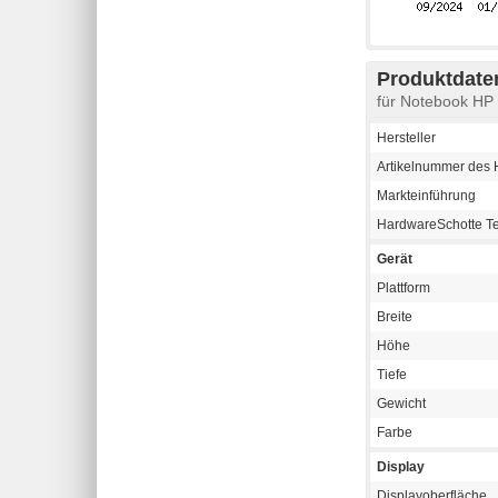
Produktdaten
für Notebook HP
Hersteller
Artikelnummer des H
Markteinführung
HardwareSchotte T
Gerät
Plattform
Breite
Höhe
Tiefe
Gewicht
Farbe
Display
Displayoberfläche