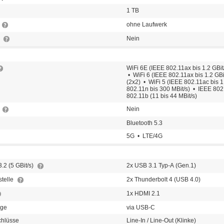
1 TB
ohne Laufwerk
t
Nein
WiFi 6E (IEEE 802.11ax bis 1.2 GBi
• WiFi 6 (IEEE 802.11ax bis 1.2 GB
(2x2) • WiFi 5 (IEEE 802.11ac bis 1
802.11n bis 300 MBit/s) • IEEE 802
802.11b (11 bis 44 MBit/s)
Nein
Bluetooth 5.3
5G • LTE/4G
.2 (5 GBit/s)
2x USB 3.1 Typ-A (Gen.1)
stelle
2x Thunderbolt 4 (USB 4.0)
1x HDMI 2.1
nge
via USB-C
chlüsse
Line-In / Line-Out (Klinke)