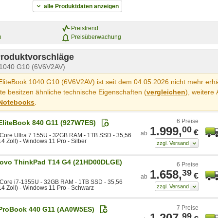
alle Produktdaten anzeigen
Preistrend
n
Preisüberwachung
Produktvorschläge
k 1040 G10 (6V6V2AV)
liteBook 1040 G10 (6V6V2AV) ist seit dem 04.05.2026 nicht mehr erhäl
e besitzen ähnliche technische Eigenschaften (
vergleichen
), weitere 
Notebooks
.
6 Preise
EliteBook 840 G11 (927W7ES)
1.999,
00
€
ab
l Core Ultra 7 155U - 32GB RAM - 1TB SSD - 35,56
4 Zoll) - Windows 11 Pro - Silber
ovo ThinkPad T14 G4 (21HD00DLGE)
6 Preise
1.658,
39
€
ab
l Core i7-1355U - 32GB RAM - 1TB SSD - 35,56
14 Zoll) - Windows 11 Pro - Schwarz
7 Preise
ProBook 440 G11 (AA0W5ES)
1.207,
99