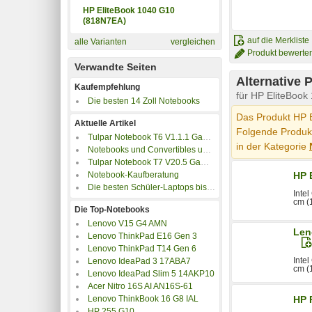
HP EliteBook 1040 G10
(818N7EA)
auf die Merkliste
alle Varianten
vergleichen
Produkt bewerte
Verwandte Seiten
Alternative 
Kaufempfehlung
für HP EliteBoo
Die besten 14 Zoll Notebooks
Das Produkt HP E
Aktuelle Artikel
Folgende Produkt
Tulpar Notebook T6 V1.1.1 Gaming Laptop im Test
in der Kategorie
Notebooks und Convertibles unter 500 Euro
Tulpar Notebook T7 V20.5 Gaming Laptop im Test
Notebook-Kaufberatung
HP 
Die besten Schüler-Laptops bis 350 Euro
Inte
cm (1
Die Top-Notebooks
Lenovo V15 G4 AMN
Len
Lenovo ThinkPad E16 Gen 3
Lenovo ThinkPad T14 Gen 6
Inte
Lenovo IdeaPad 3 17ABA7
cm (
Lenovo IdeaPad Slim 5 14AKP10
Acer Nitro 16S AI AN16S-61
Lenovo ThinkBook 16 G8 IAL
HP 
HP 255 G10