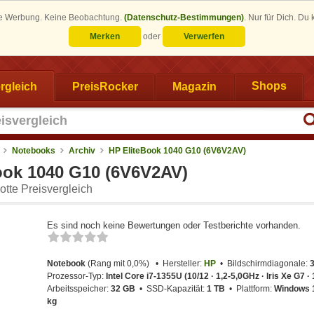
eine Werbung. Keine Beobachtung.
(Datenschutz-Bestimmungen)
.
Nur für Dich. Du
Merken
oder
Verwerfen
rgleich
PreisRocker
Magazin
Shops
Notebooks
Archiv
HP EliteBook 1040 G10 (6V6V2AV)
ook 1040 G10 (6V6V2AV)
tte Preisvergleich
Es sind noch keine Bewertungen oder Testberichte vorhanden.
Notebook
(Rang mit 0,0%)
Hersteller:
HP
Bildschirmdiagonale:
3
Prozessor-Typ:
Intel Core i7-1355U (10/12 · 1,2-5,0GHz · Iris Xe G7 ·
Arbeitsspeicher:
32 GB
SSD-Kapazität:
1 TB
Plattform:
Windows 
kg