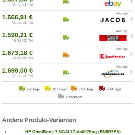
Versand: frei
1.566,91 €
Versand: frei
1.590,21 €
Versand: frei
1.673,18 €
Versand: frei
1.699,00 €
Versand: frei
0-2 Tage
2-7 Tage
7-14 Tage
> 14 Tage
Unbekannt
Andere Produkt-Varianten
HP OmniBook 7 NGAI 17-dc0075ng (BN5R7EA)