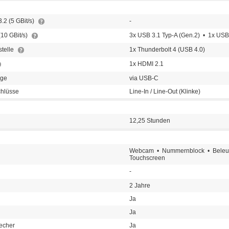
.2 (5 GBit/s)
-
(10 GBit/s)
3x USB 3.1 Typ-A (Gen.2) • 1x USB
stelle
1x Thunderbolt 4 (USB 4.0)
1x HDMI 2.1
nge
via USB-C
chlüsse
Line-In / Line-Out (Klinke)
12,25 Stunden
Webcam • Nummernblock • Beleuch
Touchscreen
-
2 Jahre
Ja
Ja
echer
Ja