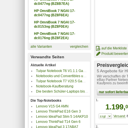
dc0477ng (BZ8B7EA)
HP OmniBook 7 NGAI 17-
dc0477ng (BZ8F6EA)
HP OmniBook 7 NGAI 17-
dc0153ng (BZ8F0EA)
HP OmniBook 7 NGAI 17-
dc0176ng (BZ8F2EA)
alle Varianten
vergleichen
auf die Merkliste
Produkt bewerte
Verwandte Seiten
Preisverglei
Aktuelle Artikel
5 Angebote für
Tulpar Notebook T6 V1.1.1 Gaming Laptop im Test
Notebooks und Convertibles unter 500 Euro
Wir verschaffen dir
eBay Partner Networ
Tulpar Notebook T7 V20.5 Gaming Laptop im Test
Kaufpreis zu beeinf
Notebook-Kaufberatung
Die besten Schüler-Laptops bis 350 Euro
nur sofort liefer
1.
Die Top-Notebooks
1.199,
0
Lenovo V15 G4 AMN
Lenovo ThinkPad E16 Gen 3
8
Lenovo IdeaPad Slim 5 14AKP10
Lenovo ThinkPad T14 Gen 6
2.
Lenovo IdeaPad 3 17ABA7