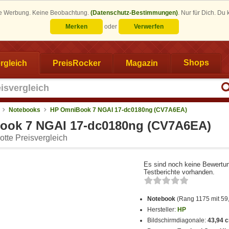
eine Werbung. Keine Beobachtung.
(Datenschutz-Bestimmungen)
.
Nur für Dich. Du
Merken
oder
Verwerfen
rgleich
PreisRocker
Magazin
Shops
Notebooks
HP OmniBook 7 NGAI 17-dc0180ng (CV7A6EA)
ook 7 NGAI 17-dc0180ng (CV7A6EA)
tte Preisvergleich
Es sind noch keine Bewertu
Testberichte vorhanden.
Notebook
(Rang 1175 mit 59
Hersteller:
HP
Bildschirmdiagonale:
43,94 c