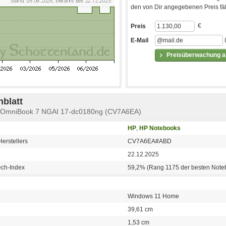
den von Dir angegebenen Preis fäll
€
Preis
E-Mail
Preisüberwachung ak
blatt
P OmniBook 7 NGAI 17-dc0180ng (CV7A6EA)
HP
,
HP Notebooks
erstellers
CV7A6EA#ABD
22.12.2025
ech-Index
59,2% (Rang 1175 der besten Note
Windows 11 Home
39,61 cm
1,53 cm