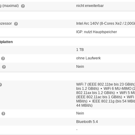
g (maximal)
nicht erweiterbar
rozessor
Intel Arc 140V (8-Cores Xe2 / 2,00
IGP: nutzt Hauptspeicher
platten
1 TB
ohne Laufwerk
t
Nein
WiFi 7 (IEEE 802.11be bis 23 GBit/
bis 1.2 GBit/s) • WiFi 6 MU-MIMO (
802.11ax bis 1.2 GBit/s) • WiFi 5 
(IEEE 802.11ac bis 1 GBit/s) • WiFi
MBit/s) • IEEE 802.11g (bis 54 MBit
44 MBit/s)
Nein
Bluetooth 5.4
-