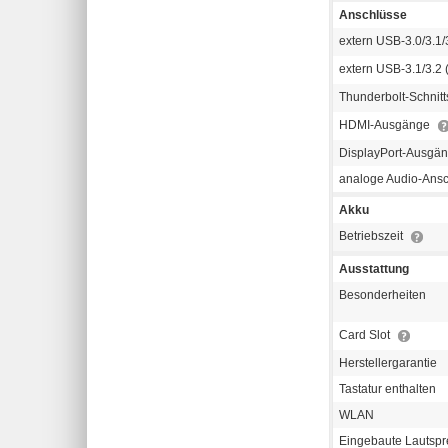
Anschlüsse
extern USB-3.0/3.1/3
extern USB-3.1/3.2 
Thunderbolt-Schnitt
HDMI-Ausgänge
DisplayPort-Ausgä
analoge Audio-Ans
Akku
Betriebszeit
Ausstattung
Besonderheiten
Card Slot
Herstellergarantie
Tastatur enthalten
WLAN
Eingebaute Lautspr