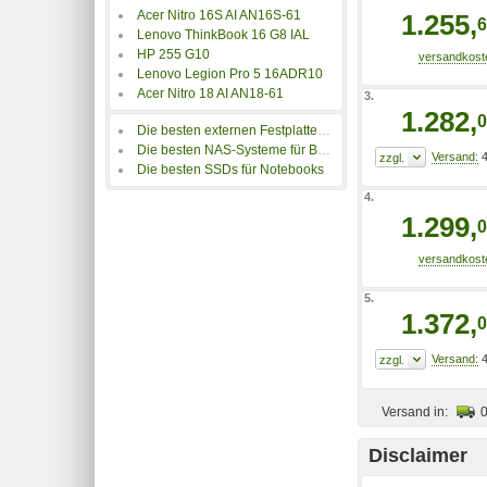
Acer Nitro 16S AI AN16S-61
1.255,
6
Lenovo ThinkBook 16 G8 IAL
HP 255 G10
Lenovo Legion Pro 5 16ADR10
Acer Nitro 18 AI AN18-61
3.
1.282,
0
Die besten externen Festplatten für Notebooks
Die besten NAS-Systeme für Backups
4
Die besten SSDs für Notebooks
4.
1.299,
0
5.
1.372,
0
4
Versand in:
Disclaimer