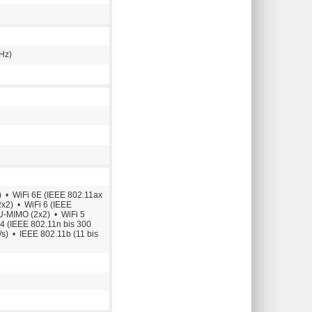
GHz)
s) • WiFi 6E (IEEE 802.11ax
2x2) • WiFi 6 (IEEE
MU-MIMO (2x2) • WiFi 5
 4 (IEEE 802.11n bis 300
/s) • IEEE 802.11b (11 bis