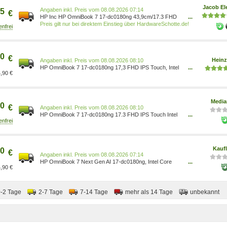
Jacob El
Preis vom 08.08.2026 07:14
5
€
HP Inc HP OmniBook 7 17-dc0180ng 43,9cm/17.3 FHD
...
IPS Touch, Intel Core Ultra 7 258V, 32GB RAM, 1TB SSD,
Preis gilt nur bei direktem Einstieg über HardwareSchotte.de!
Windows 11 (CV7A6EA#ABD)
0
€
Heinz
Preis vom 08.08.2026 08:10
HP OmniBook 7 17-dc0180ng 17,3 FHD IPS Touch, Intel
...
,90 €
Core Ultra 7 258V, 32 GB RAM, 1 TB SSD, Windows 11
Home CV7A6EA#ABD
Media
0
€
Preis vom 08.08.2026 08:10
HP OmniBook 7 17-dc0180ng 17.3 FHD IPS Touch Intel
...
Core Ultra 7 258V - Core Ultra 7 - 1.000 GB
0199764616449
Kauf
0
€
Preis vom 08.08.2026 07:14
HP OmniBook 7 Next Gen AI 17-dc0180ng, Intel Core
...
,90 €
Ultra 7, 43,9 cm (17.3 ), 1920 x 1080 Pixel, 32 GB, 1 TB,
Windows 11 Home CV7A6EA
0-2 Tage
2-7 Tage
7-14 Tage
mehr als 14 Tage
unbekannt