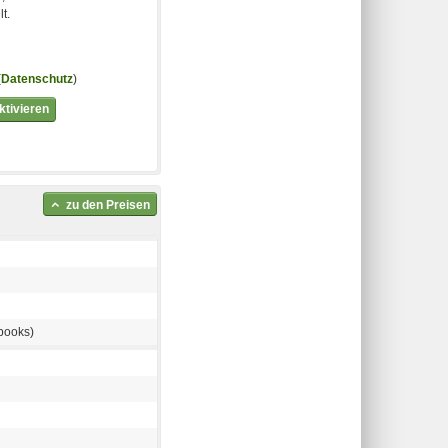
t.
(
Datenschutz
)
tivieren
zu den Preisen
books)