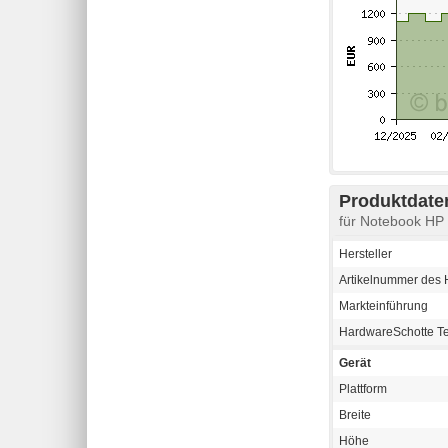
Produktdaten
für Notebook H
Hersteller
Artikelnummer des H
Markteinführung
HardwareSchotte T
Gerät
Plattform
Breite
Höhe