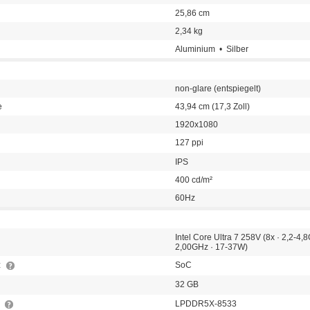
25,86 cm
2,34 kg
Aluminium • Silber
non-glare (entspiegelt)
e
43,94 cm (17,3 Zoll)
1920x1080
127 ppi
IPS
400 cd/m²
60Hz
Intel Core Ultra 7 258V (8x · 2,2-4,
2,00GHz · 17-37W)
z
SoC
32 GB
p
LPDDR5X-8533