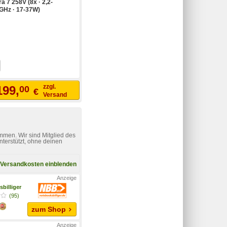
ra 7 258V (8x · 2,2-
0GHz · 17-37W)
zzgl.
199,
00
€
Versand
mmen. Wir sind Mitglied des
nterstützt, ohne deinen
Versandkosten einblenden
billiger
(95)
zum Shop