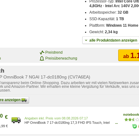
Prozessor-Typ:
Intel Core Ult
4,8GHz · Intel Arc 140V 2,0
Arbeitsspeicher:
32 GB
SSD-Kapazität:
1 TB
Plattform:
Windows 11 Home
Gewicht:
2,34 kg
alle Produktdaten anzeigen
Preistrend
1.
ab
n
Preisüberwachung
ch
 HP OmniBook 7 NGAI 17-dc0180ng (CV7A6EA)
 Transparenz beim Online-Shopping. Dazu arbeiten wir mit vielen Netzwerken zusa
k und Amazon-Partner. Wir erhalten eine kleine Vergütung für Verkäufe, was uns u
lussen.
bare anzeigen
notebooks
0
€
Preis vom 08.08.2026 07:17
HP OmniBook 7 17-dc0180ng 17,3 FHD IPS Touch, Intel
...
,99 €
Core Ultra 7 258V, 32GB RAM, 1TB SSD, Windows 11 |
Laptop | ehemals HP Spectre CV7A6EA#ABD