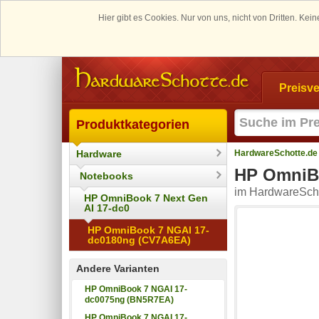
Hier gibt es Cookies. Nur von uns, nicht von Dritten. K
Preisve
Produktkategorien
Hardware
HardwareSchotte.de
HP OmniB
Notebooks
im HardwareScho
HP OmniBook 7 Next Gen
AI 17-dc0
HP OmniBook 7 NGAI 17-
dc0180ng (CV7A6EA)
Andere Varianten
HP OmniBook 7 NGAI 17-
dc0075ng (BN5R7EA)
HP OmniBook 7 NGAI 17-