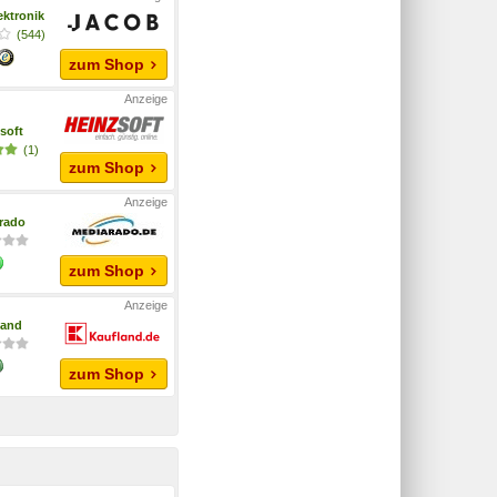
ektronik
(544)
zum Shop
soft
(1)
zum Shop
rado
zum Shop
land
zum Shop