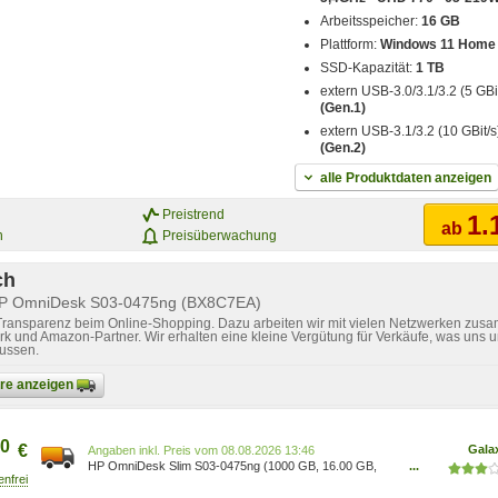
Arbeitsspeicher:
16 GB
Plattform:
Windows 11 Home
SSD-Kapazität:
1 TB
extern USB-3.0/3.1/3.2 (5 GBi
(Gen.1)
extern USB-3.1/3.2 (10 GBit/s
(Gen.2)
alle Produktdaten anzeigen
Preistrend
1.
ab
n
Preisüberwachung
ch
 HP OmniDesk S03-0475ng (BX8C7EA)
 Transparenz beim Online-Shopping. Dazu arbeiten wir mit vielen Netzwerken zusa
k und Amazon-Partner. Wir erhalten eine kleine Vergütung für Verkäufe, was uns u
lussen.
bare anzeigen
0
€
Gala
Preis vom 08.08.2026 13:46
HP OmniDesk Slim S03-0475ng (1000 GB, 16.00 GB,
...
Intel Core i7-14700), PC, Silber, Schwarz BX8C7EA#ABD