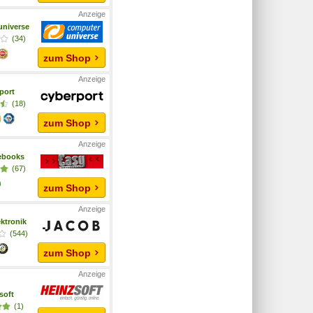
niverse
(34)
zum Shop
port
(18)
zum Shop
ebooks
(67)
zum Shop
ktronik
(544)
zum Shop
soft
(1)