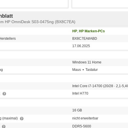
blatt
stem HP OmniDesk S03-0475ng (BX8C7EA)
HP
,
HP Marken-PCs
erstellers
BX8C7EA#ABD
17.06.2025
Windows 11 Home
ng
Maus • Tastatur
Intel Core i7-14700 (20/28 · 2,1-5
z
Intel H770
16 GB
g (maximal)
nicht erweiterbar
p
DDR5-5600