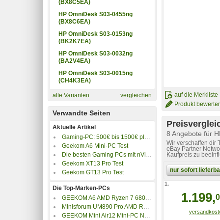
(BX8C5EA)
HP OmniDesk S03-0455ng
(BX8C6EA)
HP OmniDesk S03-0153ng
(BK2K7EA)
HP OmniDesk S03-0032ng
(BA2V4EA)
HP OmniDesk S03-0015ng
(CH4K3EA)
auf die Merkliste
alle Varianten
vergleichen
Produkt bewerte
Verwandte Seiten
Preisverglei
Aktuelle Artikel
8 Angebote für
Gaming-PC: 500€ bis 1500€ plus 4K-Gaming PC
Wir verschaffen dir
Geekom A6 Mini-PC Test
eBay Partner Networ
Die besten Gaming PCs mit nVidia GeForce RTX 5080
Kaufpreis zu beeinf
Geekom XT13 Pro Test
nur sofort liefer
Geekom GT13 Pro Test
1.
Die Top-Marken-PCs
1.199,
0
GEEKOM A6 AMD Ryzen 7 6800H Mini-PC 16GB/1TB
Minisforum UM890 Pro AMD Ryzen 9 8945HS Mini-PC 32GB/1TB
GEEKOM Mini Air12 Mini-PC N100 16GB/512GB