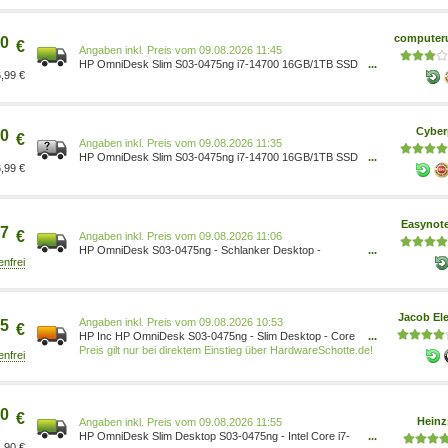
computeru
0
€
Preis vom 09.08.2026 11:45
HP OmniDesk Slim S03-0475ng i7-14700 16GB/1TB SSD
...
,99 €
Windows 11 schwarz BX8C7EA#ABD
Cyber
0
€
Preis vom 09.08.2026 11:35
HP OmniDesk Slim S03-0475ng i7-14700 16GB/1TB SSD
...
,99 €
Windows 11 schwarz BX8C7EA#ABD
Easynot
7
€
Preis vom 09.08.2026 11:06
HP OmniDesk S03-0475ng - Schlanker Desktop -
...
BX8C7EA
Jacob Ele
Preis vom 09.08.2026 10:53
5
€
HP Inc HP OmniDesk S03-0475ng - Slim Desktop - Core
...
i7 i7-14700 / 2.1 GHz - RAM 16 GB - SSD 1 TB - NVMe -
Preis gilt nur bei direktem Einstieg über HardwareSchotte.de!
UHD Graphics 770 - Wi-Fi 6, Bluetooth, 1GbE - WLAN:
802.11a/b/g/n/ac/ax, Bluetooth 5.4 - Win 11 Home -
Monitor: keiner - Tastatur: Deutsch - Met
0
€
Heinz
Preis vom 09.08.2026 11:55
HP OmniDesk Slim Desktop S03-0475ng - Intel Core i7-
...
,90 €