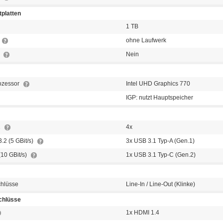
platten
1 TB
ohne Laufwerk
t
Nein
rozessor
Intel UHD Graphics 770
IGP: nutzt Hauptspeicher
1
4x
.2 (5 GBit/s)
3x USB 3.1 Typ-A (Gen.1)
(10 GBit/s)
1x USB 3.1 Typ-C (Gen.2)
chlüsse
Line-In / Line-Out (Klinke)
chlüsse
1x HDMI 1.4