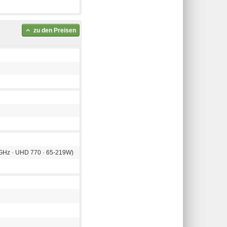
zu den Preisen
,4GHz · UHD 770 · 65-219W)