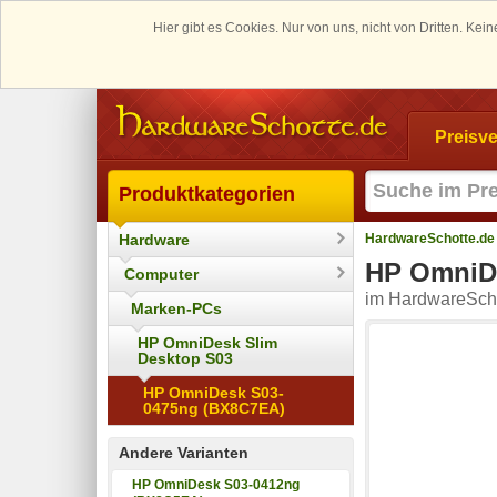
Hier gibt es Cookies. Nur von uns, nicht von Dritten. K
Preisve
Produktkategorien
Hardware
HardwareSchotte.de
HP OmniD
Computer
im HardwareScho
Marken-PCs
HP OmniDesk Slim
Desktop S03
HP OmniDesk S03-
0475ng (BX8C7EA)
Andere Varianten
HP OmniDesk S03-0412ng