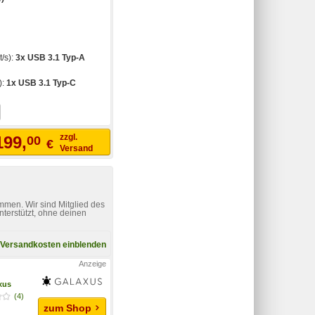
t/s):
3x USB 3.1 Typ-A
):
1x USB 3.1 Typ-C
zzgl.
199,
00
€
Versand
mmen. Wir sind Mitglied des
nterstützt, ohne deinen
Versandkosten einblenden
xus
(4)
zum Shop