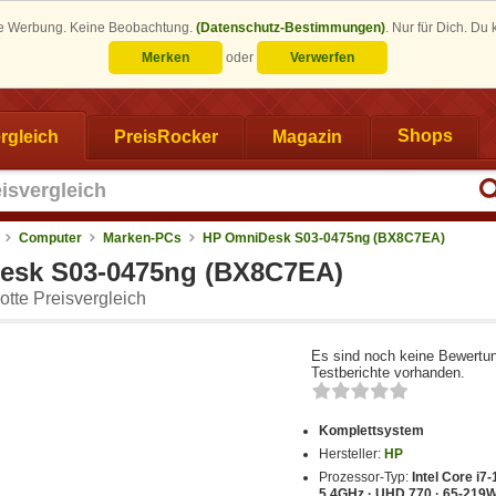
eine Werbung. Keine Beobachtung.
(Datenschutz-Bestimmungen)
.
Nur für Dich. Du
Merken
oder
Verwerfen
rgleich
PreisRocker
Magazin
Shops
Computer
Marken-PCs
HP OmniDesk S03-0475ng (BX8C7EA)
esk S03-0475ng (BX8C7EA)
tte Preisvergleich
Es sind noch keine Bewertu
Testberichte vorhanden.
Komplettsystem
Hersteller:
HP
Prozessor-Typ:
Intel Core i7-
5,4GHz · UHD 770 · 65-219W