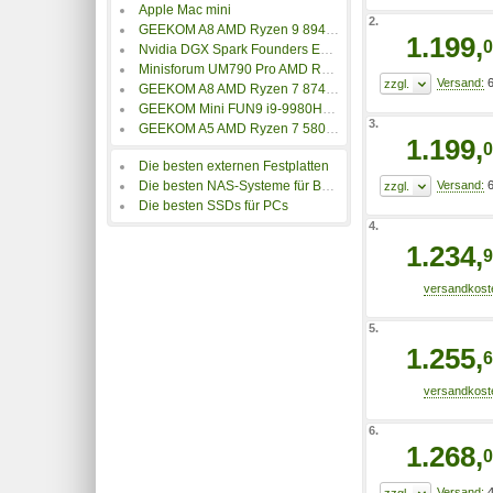
Apple Mac mini
2.
GEEKOM A8 AMD Ryzen 9 8945HS Mini-PC 16GB/1TB
1.199,
0
Nvidia DGX Spark Founders Edition
Minisforum UM790 Pro AMD Ryzen 9 7940HS Mini-PC 32GB/1TB
6
GEEKOM A8 AMD Ryzen 7 8745HS Mini-PC 16GB/1TB
GEEKOM Mini FUN9 i9-9980HK 32GB/1TB
3.
GEEKOM A5 AMD Ryzen 7 5800H Mini-PC 16GB/512GB
1.199,
0
Die besten externen Festplatten
Die besten NAS-Systeme für Backups
6
Die besten SSDs für PCs
4.
1.234,
9
5.
1.255,
6
6.
1.268,
0
4