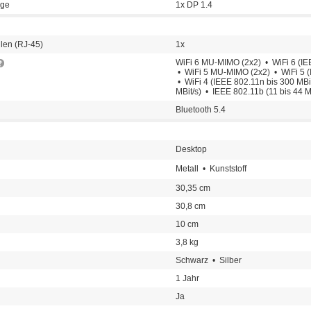
nge
1x DP 1.4
llen (RJ-45)
1x
WiFi 6 MU-MIMO (2x2) • WiFi 6 (IEE
• WiFi 5 MU-MIMO (2x2) • WiFi 5 (I
• WiFi 4 (IEEE 802.11n bis 300 MBi
MBit/s) • IEEE 802.11b (11 bis 44 M
Bluetooth 5.4
Desktop
Metall • Kunststoff
30,35 cm
30,8 cm
10 cm
3,8 kg
Schwarz • Silber
1 Jahr
Ja