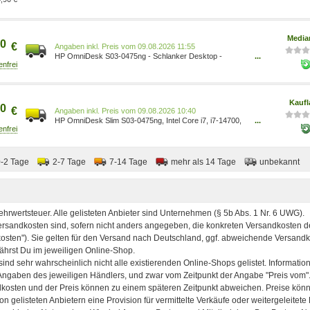
14700, 16 GB RAM, 1 TB SSD, Windows 11 Home
BX8C7EA#ABD
Media
0
€
Preis vom 09.08.2026 11:55
HP OmniDesk S03-0475ng - Schlanker Desktop -
...
0199251728068
Kaufl
0
€
Preis vom 09.08.2026 10:40
HP OmniDesk Slim S03-0475ng, Intel Core i7, i7-14700,
...
16 GB, DDR5-SDRAM, 1 TB, Windows 11 Home
BX8C7EA
0-2 Tage
2-7 Tage
7-14 Tage
mehr als 14 Tage
unbekannt