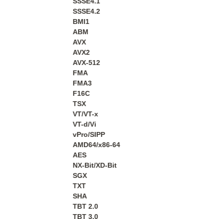
SSSE4.1
SSSE4.2
BMI1
ABM
AVX
AVX2
AVX-512
FMA
FMA3
F16C
TSX
VT/VT-x
VT-d/Vi
vPro/SIPP
AMD64/x86-64
AES
NX-Bit/XD-Bit
SGX
TXT
SHA
TBT 2.0
TBT 3.0