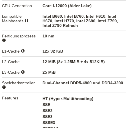
CPU-Generation
Core i-12000 (Alder Lake)
kompatible
Intel B660, Intel B760, Intel H610, Intel
Mainboards
H670, Intel H770, Intel Z690, Intel Z790,
Intel Z790 Refresh
Fertigungsprozess
10 nm
L1-Cache
12x 32 KiB
L2-Cache
12 MiB (8x 1.25MiB + 4x 512KiB)
L3-Cache
25 MiB
Speicherkontroller
Dual-Channel DDR5-4800 und DDR4-3200
Features
HT (Hyper-Multithreading)
SSE
SSE2
SSE3
SSSE3