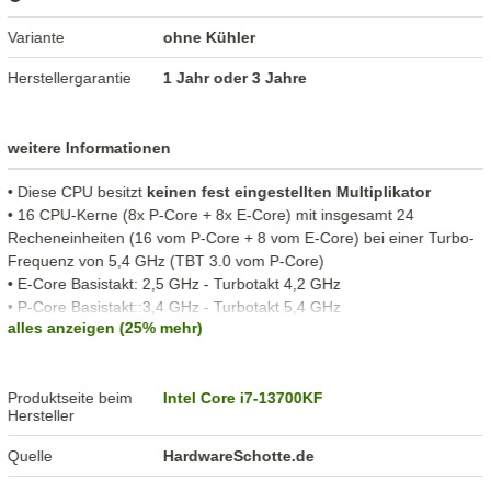
Variante
ohne Kühler
Herstellergarantie
1 Jahr oder 3 Jahre
weitere Informationen
• Diese CPU besitzt
keinen fest eingestellten Multiplikator
• 16 CPU-Kerne (8x P-Core + 8x E-Core) mit insgesamt 24
Recheneinheiten (16 vom P-Core + 8 vom E-Core) bei einer Turbo-
Frequenz von 5,4 GHz (TBT 3.0 vom P-Core)
• E-Core Basistakt: 2,5 GHz - Turbotakt 4,2 GHz
• P-Core Basistakt::3,4 GHz - Turbotakt 5,4 GHz
alles anzeigen (25% mehr)
• Direct Media Interface 4.0
• PCI Express 5.0 interface (16 lanes)
Produktseite beim
Intel Core i7-13700KF
Hersteller
Quelle
HardwareSchotte.de