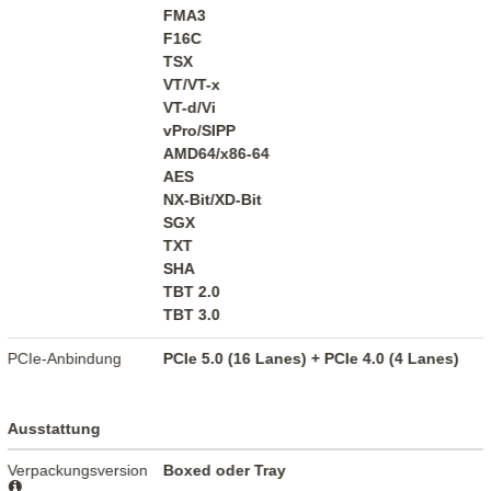
FMA3
F16C
TSX
VT/VT-x
VT-d/Vi
vPro/SIPP
AMD64/x86-64
AES
NX-Bit/XD-Bit
SGX
TXT
SHA
TBT 2.0
TBT 3.0
PCIe-Anbindung
PCIe 5.0 (16 Lanes) + PCIe 4.0 (4 Lanes)
Ausstattung
Verpackungsversion
Boxed oder Tray