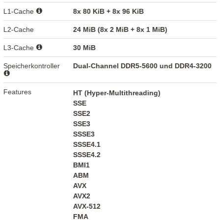
L1-Cache
8x 80 KiB + 8x 96 KiB
L2-Cache
24 MiB (8x 2 MiB + 8x 1 MiB)
L3-Cache
30 MiB
Speicherkontroller
Dual-Channel DDR5-5600 und DDR4-3200
Features
HT (Hyper-Multithreading)
SSE
SSE2
SSE3
SSSE3
SSSE4.1
SSSE4.2
BMI1
ABM
AVX
AVX2
AVX-512
FMA