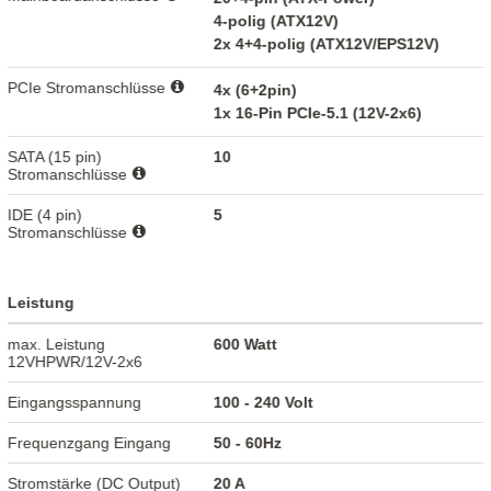
4-polig (ATX12V)
2x 4+4-polig (ATX12V/EPS12V)
PCIe Stromanschlüsse
4x (6+2pin)
1x 16-Pin PCIe-5.1 (12V-2x6)
SATA (15 pin)
10
Stromanschlüsse
IDE (4 pin)
5
Stromanschlüsse
Leistung
max. Leistung
600 Watt
12VHPWR/12V-2x6
Eingangsspannung
100 - 240 Volt
Frequenzgang Eingang
50 - 60Hz
Stromstärke (DC Output)
20 A