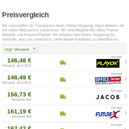
Preisvergleich
Wir verschaffen dir Transparenz beim Online-Shopping. Dazu arbeiten wir
mit vielen Netzwerken zusammen. Wir sind Mitglied des eBay Partner
Network und Amazon-Partner. Wir erhalten eine kleine Vergütung für
Verkäufe, was uns unterstützt, ohne deinen Kaufpreis zu beeinflussen.
zzgl. Versand
146,48 €
Versand: ab 5,99 €
146,49 €
Versand: ab 5,99 €
156,73 €
Versand: frei
161,19 €
Versand: frei
162,42 €