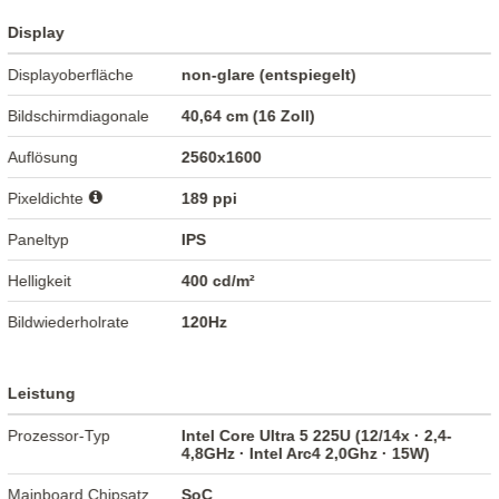
Display
Displayoberfläche
non-glare (entspiegelt)
Bildschirmdiagonale
40,64 cm (16 Zoll)
Auflösung
2560x1600
Pixeldichte
189 ppi
Paneltyp
IPS
Helligkeit
400 cd/m²
Bildwiederholrate
120Hz
Leistung
Prozessor-Typ
Intel Core Ultra 5 225U (12/14x · 2,4-
4,8GHz · Intel Arc4 2,0Ghz · 15W)
Mainboard Chipsatz
SoC