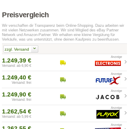
Preisvergleich
Wir verschaffen dir Transparenz beim Online-Shopping. Dazu arbeiten wir
mit vielen Netzwerken zusammen. Wir sind Mitglied des eBay Partner
Network und Amazon-Partner. Wir erhalten eine kleine Vergütung für
Verkäufe, was uns unterstützt, ohne deinen Kaufpreis zu beeinflussen.
zzgl. Versand
1.249,39 €
Versand: ab 6,90 €
1.249,40 €
Versand: frei
1.249,90 €
Versand: frei
1.262,54 €
Versand: ab 5,99 €
1.262,55 €