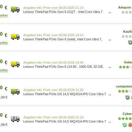
0
€
Amazon 
Preis vom 08.08.2026 21:14
Lenovo ThinkPad P14s Gen 6 21QT - Intel Core Ultra 7
...
265H - vPro Enterprise - Win 11 Pro - RTX PRO 1000
Blackwell - 32 GB RAM - 1 TB SSD TCG Opal Encryption
2, NVMe, Performance - 36.8 cm (14.5 ) 21QT0060GE
0199274219987 Computer & Zubehör/Computer &
Kaufl
0
€
Preis vom 08.08.2026 19:24
Lenovo ThinkPad P14s Gen 6 (Intel), Intel Core Ultra 7,
...
36,8 cm (14.5 ), 2560 x 1600 Pixel, 32 GB, 1 TB,
Windows 11 Pro 21QT0060GE
0
€
Gala
Preis vom 08.08.2026 13:46
Lenovo ThinkPad P14s Gen 6 (14.50 , 1000 GB, 32 GB,
...
DE, Intel Core Ultra 7 265H), Notebook, Schwarz
21QT0060GE
computeru
0
€
Preis vom 08.08.2026 21:30
Lenovo ThinkPad P14s G6 14,5 WQXGA IPS Core Ultra 7
...
,99 €
265H 32GB/1TB RTX PRO 1000 Win11 Pro
21QT0060GE
Cyber
0
€
Preis vom 08.08.2026 21:15
Lenovo ThinkPad P14s G6 14,5 WQXGA IPS Core Ultra 7
...
,99 €
265H 32GB/1TB RTX PRO 1000 Win11 Pro
21QT0060GE