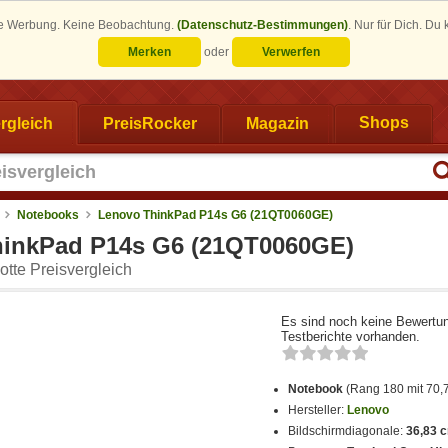
eine Werbung. Keine Beobachtung.
(Datenschutz-Bestimmungen)
.
Nur für Dich. Du
Merken
oder
Verwerfen
rgleich
PreisRocker
Magazin
Shops
Notebooks
Lenovo ThinkPad P14s G6 (21QT0060GE)
inkPad P14s G6 (21QT0060GE)
tte Preisvergleich
Es sind noch keine Bewertu
Testberichte vorhanden.
Notebook
(Rang 180 mit 70,
Hersteller:
Lenovo
Bildschirmdiagonale:
36,83 c