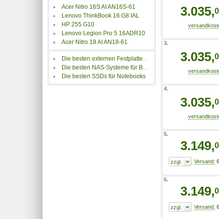
Acer Nitro 16S AI AN16S-61
3.035,
0
Lenovo ThinkBook 16 G8 IAL
HP 255 G10
Lenovo Legion Pro 5 16ADR10
Acer Nitro 18 AI AN18-61
3.
3.035,
0
Die besten externen Festplatten für Notebooks
Die besten NAS-Systeme für Backups
Die besten SSDs für Notebooks
4.
3.035,
0
5.
3.149,
0
6
6.
3.149,
0
6