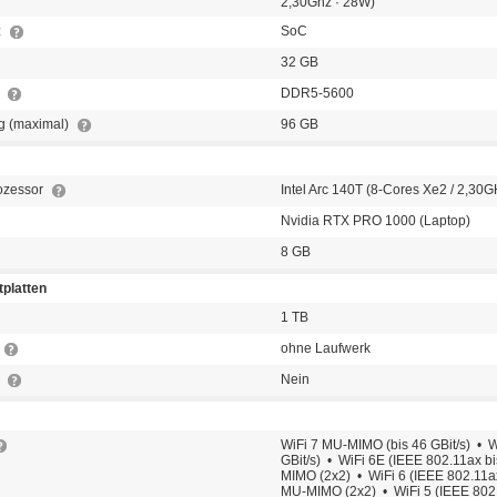
2,30Ghz · 28W)
z
SoC
32 GB
p
DDR5-5600
g (maximal)
96 GB
rozessor
Intel Arc 140T (8-Cores Xe2 / 2,30G
Nvidia RTX PRO 1000 (Laptop)
8 GB
platten
1 TB
ohne Laufwerk
t
Nein
WiFi 7 MU-MIMO (bis 46 GBit/s) • W
GBit/s) • WiFi 6E (IEEE 802.11ax bi
MIMO (2x2) • WiFi 6 (IEEE 802.11ax 
MU-MIMO (2x2) • WiFi 5 (IEEE 802.1