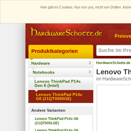
Hier gibt es Cookies. Nur von uns, nicht von Dritten. K
Preisve
Produktkategorien
Hardware
HardwareSchotte.de
Lenovo Th
Notebooks
im HardwareScho
Lenovo ThinkPad P14s
Gen 6 (Intel)
Lenovo ThinkPad P14s
G6 (21QT0060GE)
Andere Varianten
Lenovo ThinkPad P14s G6
(21QT000LGE)
Lenovo ThinkPad P14s G6