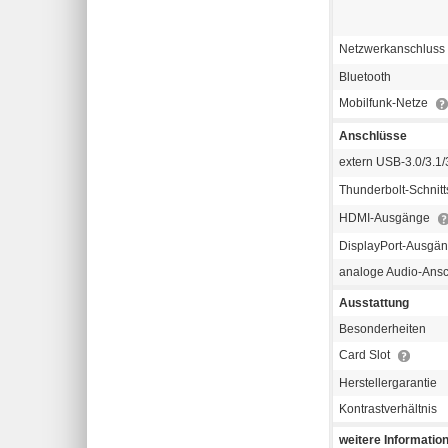
Netzwerkanschluss
Bluetooth
Mobilfunk-Netze
Anschlüsse
extern USB-3.0/3.1/3
Thunderbolt-Schnitt
HDMI-Ausgänge
DisplayPort-Ausgä
analoge Audio-Ans
Ausstattung
Besonderheiten
Card Slot
Herstellergarantie
Kontrastverhältnis
weitere Informatio