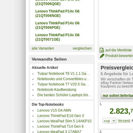
(21QT006QGE)
Lenovo ThinkPad P14s G6
(21QT006NGE)
Lenovo ThinkPad P14s G6
(21QT006PGE)
Lenovo ThinkPad P14s G6
(21QT0071GE)
alle Varianten
vergleichen
auf die Merkliste
Produkt bewerte
Verwandte Seiten
Preisverglei
Aktuelle Artikel
6 Angebote für 
Tulpar Notebook T6 V1.1.1 Gaming Laptop im Test
Notebooks und Convertibles unter 500 Euro
Wir verschaffen dir
eBay Partner Networ
Tulpar Notebook T7 V20.5 Gaming Laptop im Test
Kaufpreis zu beeinf
Notebook-Kaufberatung
Die besten Schüler-Laptops bis 350 Euro
nur sofort liefer
1.
Die Top-Notebooks
2.823,
7
Lenovo V15 G4 AMN
Lenovo ThinkPad E16 Gen 3
4
Lenovo IdeaPad Slim 5 14AKP10
Lenovo ThinkPad T14 Gen 6
2.
Lenovo IdeaPad 3 17ABA7