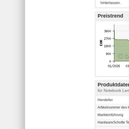
Preistrend
Produktdaten
für Notebook L
Hersteller
Artikelnummer des H
Markteinführung
HardwareSchotte T