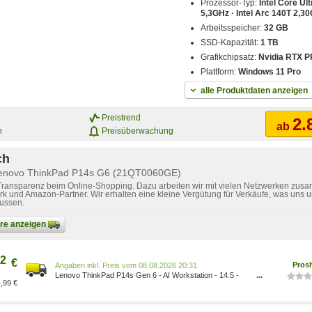
Prozessor-Typ:
Intel Core Ult
5,3GHz · Intel Arc 140T 2,3
Arbeitsspeicher:
32 GB
SSD-Kapazität:
1 TB
Grafikchipsatz:
Nvidia RTX P
Plattform:
Windows 11 Pro
alle Produktdaten anzeigen
Preistrend
2.
ab
n
Preisüberwachung
ch
Lenovo ThinkPad P14s G6 (21QT0060GE)
 Transparenz beim Online-Shopping. Dazu arbeiten wir mit vielen Netzwerken zusa
k und Amazon-Partner. Wir erhalten eine kleine Vergütung für Verkäufe, was uns u
lussen.
bare anzeigen
2
€
Pros
Preis vom 08.08.2026 20:31
Lenovo ThinkPad P14s Gen 6 - AI Workstation - 14.5 -
...
,99 €
Intel Core Ultra 7 - 265H - 32 GB RAM - 1 TB SSD -
German 0199274219987