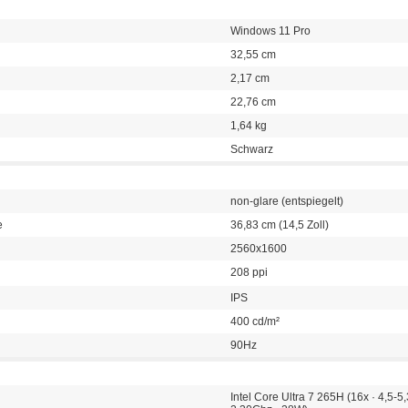
Windows 11 Pro
32,55 cm
2,17 cm
22,76 cm
1,64 kg
Schwarz
non-glare (entspiegelt)
e
36,83 cm (14,5 Zoll)
2560x1600
208 ppi
IPS
400 cd/m²
90Hz
Intel Core Ultra 7 265H (16x · 4,5-5