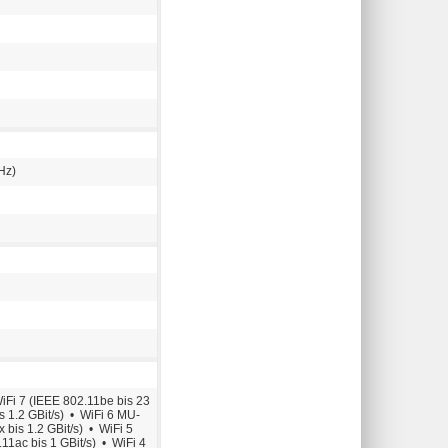
Hz)
iFi 7 (IEEE 802.11be bis 23
s 1.2 GBit/s) • WiFi 6 MU-
bis 1.2 GBit/s) • WiFi 5
1ac bis 1 GBit/s) • WiFi 4