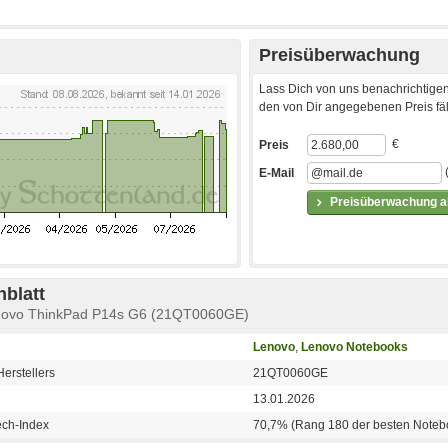
Preisüberwachung
Lass Dich von uns benachrichtigen
den von Dir angegebenen Preis fäll
€
Preis
E-Mail
Preisüberwachung ak
blatt
enovo ThinkPad P14s G6 (21QT0060GE)
Lenovo
,
Lenovo Notebooks
erstellers
21QT0060GE
13.01.2026
ech-Index
70,7% (Rang 180 der besten Noteb