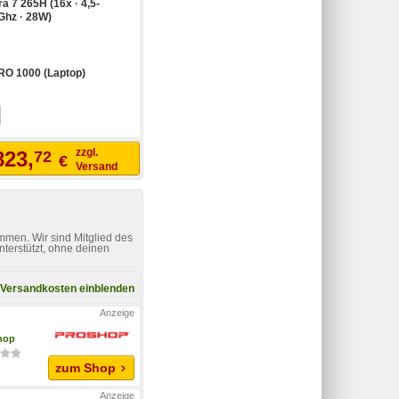
ra 7 265H (16x · 4,5-
0Ghz · 28W)
RO 1000 (Laptop)
zzgl.
823,
72
€
Versand
mmen. Wir sind Mitglied des
nterstützt, ohne deinen
Versandkosten einblenden
hop
zum Shop