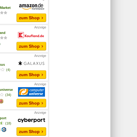
Market
zum Shop
and
zum Shop
xus
(4)
zum Shop
niverse
(34)
zum Shop
port
(18)
zum Shop