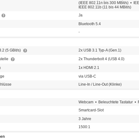
(IEEE 802.11n bis 300 MBit/s) • IEE
IEEE 802.11b (11 bis 44 MBit/s)
Ja
Bluetooth 5.4
-
.2 (5 GBit/s)
2x USB 3.1 Typ-A (Gen.1)
stelle
2x Thunderbolt 4 (USB 4.0)
1x HDMI 2.1
nge
via USB-C
chlüsse
Line-In / Line-Out (Klinke)
Webcam • Beleuchtete Tastatur • F
Smartcard-Slot
3 Jahre
1500:1
nen