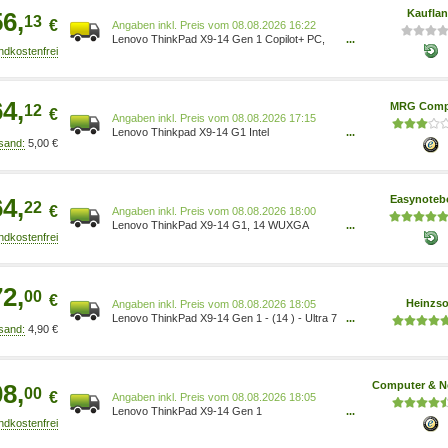
2242 PCIe 4.0 TLC Opal 0198156260345
56,
Kaufla
13
€
Preis vom 08.08.2026 16:22
Lenovo ThinkPad X9-14 Gen 1 Copilot+ PC,
...
Intel Core Ultra 5, 35,6 cm (14 ), 1920 x 1200
Pixel, 32 GB, 512 GB, Windows 11 Pro
21QA001QGE
64,
MRG Comp
12
€
Preis vom 08.08.2026 17:15
Lenovo Thinkpad X9-14 G1 Intel
...
5,00 €
21QA001WGE 21QA001WGE_
64,
Easynoteb
22
€
Preis vom 08.08.2026 18:00
Lenovo ThinkPad X9-14 G1, 14 WUXGA
...
(1920x1200) OLED, Core Ultra 7 258V, 32GB
RAM, 1TB SSD, W11P 21QA001WGE
72,
00
€
Heinzso
Preis vom 08.08.2026 18:05
Lenovo ThinkPad X9-14 Gen 1 - (14 ) - Ultra 7
...
4,90 €
258V - Evo - 32 GB RAM - 1 TB SSD - Win 11
Pro 21QA001WGE
08,
Computer & N
00
€
Preis vom 08.08.2026 18:05
Lenovo ThinkPad X9-14 Gen 1
...
(21QA001WGE) - 30€ Gutschein,
Sonderkonditionen ab 5 Stück