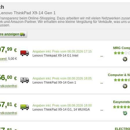
ch
 Lenovo ThinkPad X9-14 Gen 1
 Transparenz beim Online-Shopping. Dazu arbeiten wir mit vielen Netzwerken zusa
k und Amazon-Partner. Wir erhalten eine kleine Vergütung für Verkäufe, was uns u
lussen.
bare anzeigen
07,
MRG Comp
99
€
Preis vom 08.08.2026 17:15
Lenovo Thinkpad X9-14 G1 Intel
...
5,00 €
21QA001QGE
56,
Computer & N
00
€
Preis vom 08.08.2026 18:05
Lenovo ThinkPad X9-14 Gen 1
...
(21QA001QGE) - 30€ Gutschein,
Sonderkonditionen ab 5 Stück
57,
Easynoteb
81
€
Preis vom 08.08.2026 18:00
Lenovo ThinkPad X9-14 G1, 14 WUXGA
...
OLED, Core Ultra 5 228V, 32GB RAM, 512GB
SSD, Win11 Pro 21QA001QGE
ELECTRO