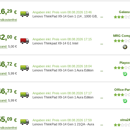
16,
29
€
Galaxu
Preis vom 08.08.2026 13:46
Lenovo ThinkPad X9-14 Gen 1 (14 , 1000 GB,
...
32 GB, DE, Intel Core Ultra 7 258V),
Notebook, Grau 21QA001WGE
32,
MRG Comp
00
€
Preis vom 08.08.2026 17:15
Lenovo Thinkpad X9-14 G1 Intel
...
5,00 €
21QA001PGE
46,
Playo
72
€
Preis vom 08.08.2026 18:04
Lenovo ThinkPad X9-14 Gen 1 Aura Edition
...
5,99 €
Intel Core Ultra 7 258V Notebook 35,6 cm (14
) 21QA001WGE
46,
Office-Par
73
€
Preis vom 08.08.2026 17:17
Lenovo ThinkPad X9-14 Gen 1 Aura Edition
...
5,99 €
Intel Core Ultra 7 258V Notebook 35,6 cm (14
) 21QA001WGE
55,
09
€
xitra2
Preis vom 08.08.2026 17:59
Lenovo ThinkPad X9-14 Gen 1 21QA - Aura
...
Edition - 180 °-Scharnierdesign - Intel Core