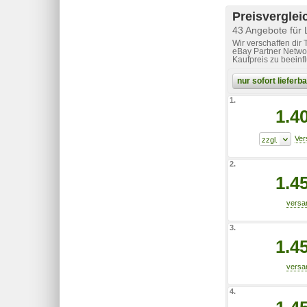
Preisverglei
43 Angebote für
Wir verschaffen dir
eBay Partner Networ
Kaufpreis zu beeinf
nur sofort liefer
1.
1.4
2.
1.4
3.
1.4
4.