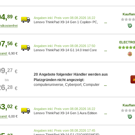
Ultra 7 258V / 2.2 GHz - Evo - Win 11 Pro -
Intel Arc Graphics 140V - 32 GB RAM - 1 TB
SSD TCG Opal Encryption 2, NVMe - 35.6 cm
94,
Kaufla
(14 ) 21QA001WGE
89
€
Preis vom 08.08.2026 16:22
Lenovo ThinkPad X9-14 Gen 1 Copilot+ PC,
...
Intel Core Ultra 7, 35,6 cm (14 ), 1920 x 1200
Pixel, 32 GB, 1 TB, Windows 11 Pro
21QA001WGE
97,
ELECTRO
56
€
Preis vom 08.08.2026 17:50
Lenovo ThinkPad X9-14 G1 14.0 Intel Core
...
6,90 €
Ultra 7 258V 32GB RAM 1TB SSD Win11Pro -
21QA001WGE grey
99,
27
€
20 Angebote folgender Händler werden aus
a
bis
Platzgründen nicht angezeigt:
computeruniverse, Cyberport, Computer
...
26,
28
€
& NetWorks, Future-X, Jacob Elektronik,
Conrad Electronic, Easynotebooks,
Senetic, Mediarado, Galaxus,
MediaMarkt, Lenovo, Kaufland, Proshop,
63,
Kaufla
02
€
Alternate, ebay
Preis vom 08.08.2026 16:22
Lenovo ThinkPad X9-14 Gen 1 Aura Edition
...
6,00 €
Copilot+ PC, Intel Core Ultra 7, 35,6 cm (14 ),
2880 x 1800 Pixel, 32 GB, 1 TB, Windows 11
Pro 21QA0086GE
Preis vom 08.08.2026 17:45
Lenovo ThinkPad X9-14 G1 (21QA001WGE)
...