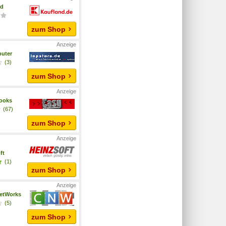
nd
zum Shop
uter
(3)
zum Shop
ooks
(67)
zum Shop
ft
(1)
zum Shop
etWorks
(5)
zum Shop