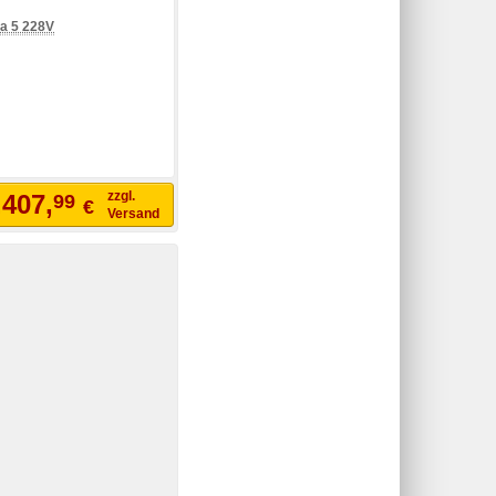
ra 5 228V
zzgl.
.407,
99
€
Versand