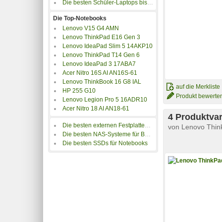
Die besten Schüler-Laptops bis 350 Euro
Die Top-Notebooks
Lenovo V15 G4 AMN
Lenovo ThinkPad E16 Gen 3
Lenovo IdeaPad Slim 5 14AKP10
Lenovo ThinkPad T14 Gen 6
Lenovo IdeaPad 3 17ABA7
Acer Nitro 16S AI AN16S-61
Lenovo ThinkBook 16 G8 IAL
auf die Merkliste
HP 255 G10
Produkt bewerte
Lenovo Legion Pro 5 16ADR10
Acer Nitro 18 AI AN18-61
4 Produktvar
Die besten externen Festplatten für Notebooks
von
Lenovo Thin
Die besten NAS-Systeme für Backups
Die besten SSDs für Notebooks