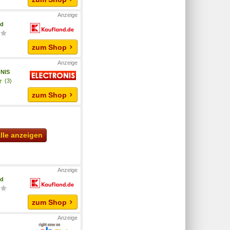
nd
zum Shop
NIS
(3)
zum Shop
lle anzeigen
nd
zum Shop