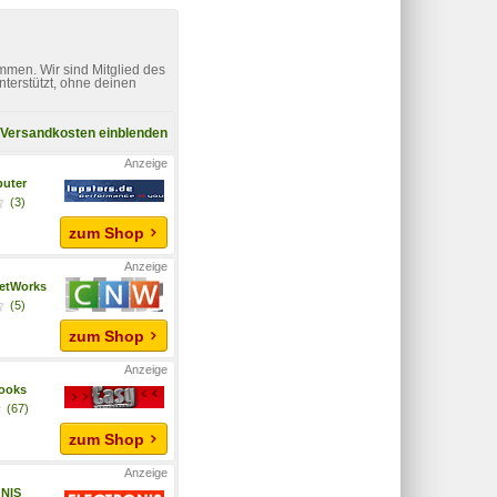
mmen. Wir sind Mitglied des
nterstützt, ohne deinen
Versandkosten einblenden
uter
(3)
zum Shop
etWorks
(5)
zum Shop
ooks
(67)
zum Shop
NIS