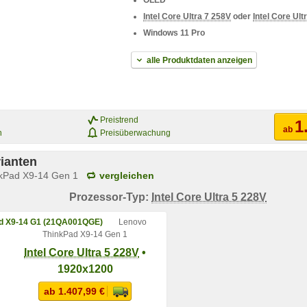
OLED
Intel Core Ultra 7 258V
oder
Intel Core Ult
Windows 11 Pro
alle Produktdaten anzeigen
Preistrend
1
ab
n
Preisüberwachung
ianten
kPad X9-14 Gen 1
vergleichen
Prozessor-Typ:
Intel Core Ultra 5 228V
Lenovo
ThinkPad X9-14 Gen 1
Intel Core Ultra 5 228V
•
1920x1200
ab 1.407,99 €