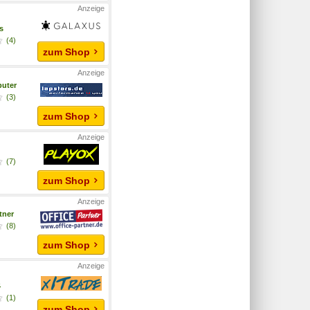
s
(4)
zum Shop
uter
(3)
zum Shop
x
(7)
zum Shop
tner
(8)
zum Shop
4
(1)
zum Shop