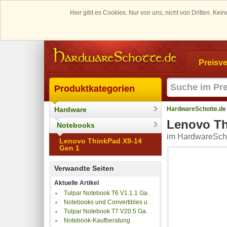
Hier gibt es Cookies. Nur von uns, nicht von Dritten. K
Preisve
Produktkategorien
Hardware
HardwareSchotte.de
Lenovo Th
Notebooks
im HardwareScho
Lenovo ThinkPad X9-14
Gen 1
Verwandte Seiten
Aktuelle Artikel
Tulpar Notebook T6 V1.1.1 Gaming Laptop im Test
Notebooks und Convertibles unter 500 Euro
Tulpar Notebook T7 V20.5 Gaming Laptop im Test
Notebook-Kaufberatung