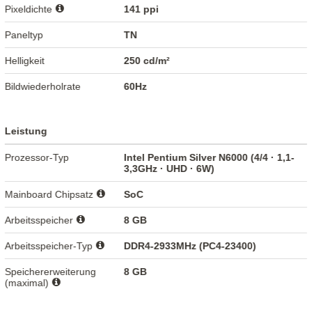
Pixeldichte
141 ppi
Paneltyp
TN
Helligkeit
250 cd/m²
Bildwiederholrate
60Hz
Leistung
Prozessor-Typ
Intel Pentium Silver N6000 (4/4 · 1,1-
3,3GHz · UHD · 6W)
Mainboard Chipsatz
SoC
Arbeitsspeicher
8 GB
Arbeitsspeicher-Typ
DDR4-2933MHz (PC4-23400)
Speichererweiterung
8 GB
(maximal)