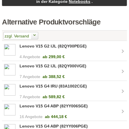
in der Kategorie
Notebooks
.
Alternative Produktvorschläge
zzgl. Versand
Lenovo V15 G2 IJL (82QY00PEGE)
4 Angebote
ab
299,00 €
Lenovo V15 G2 IJL (82QY000VGE)
7 Angebote
ab
388,52 €
Lenovo V15 G4 IRU (83A1002CGE)
7 Angebote
ab
589,82 €
Lenovo V15 G4 ABP (82YY006SGE)
16 Angebote
ab
444,18 €
Lenovo V15 G4 ABP (82YY006PGE)