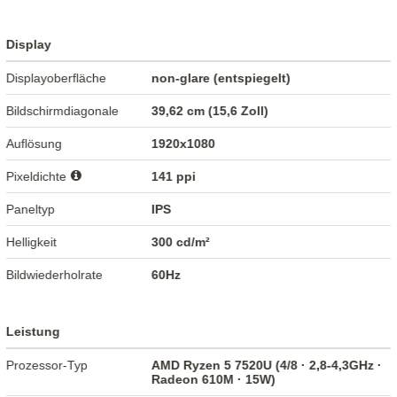
Display
Displayoberfläche
non-glare (entspiegelt)
Bildschirmdiagonale
39,62 cm (15,6 Zoll)
Auflösung
1920x1080
Pixeldichte
141 ppi
Paneltyp
IPS
Helligkeit
300 cd/m²
Bildwiederholrate
60Hz
Leistung
Prozessor-Typ
AMD Ryzen 5 7520U (4/8 · 2,8-4,3GHz ·
Radeon 610M · 15W)