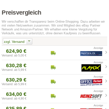
Preisvergleich
Wir verschaffen dir Transparenz beim Online-Shopping. Dazu arbeiten wir
mit vielen Netzwerken zusammen. Wir sind Mitglied des eBay Partner
Network und Amazon-Partner. Wir erhalten eine kleine Vergütung für
Verkäufe, was uns unterstützt, ohne deinen Kaufpreis zu beeinflussen.
zzgl. Versand
624,90 €
Versand: ab 5,00 €
630,28 €
Versand: ab 5,99 €
630,29 €
Versand: ab 5,99 €
634,00 €
Versand: ab 4,90 €
635,89 €