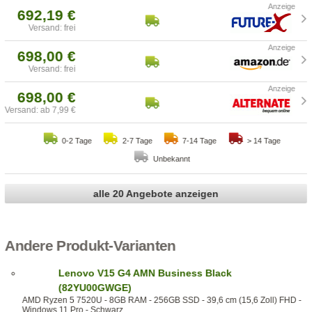
692,19 €
Versand: frei
698,00 €
Versand: frei
698,00 €
Versand: ab 7,99 €
0-2 Tage
2-7 Tage
7-14 Tage
> 14 Tage
Unbekannt
alle 20 Angebote anzeigen
Andere Produkt-Varianten
Lenovo V15 G4 AMN Business Black
(82YU00GWGE)
AMD Ryzen 5 7520U - 8GB RAM - 256GB SSD - 39,6 cm (15,6 Zoll) FHD -
Windows 11 Pro - Schwarz