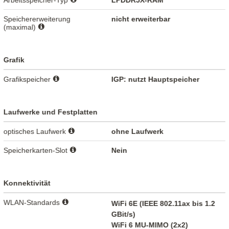
Arbeitsspeicher-Typ
LPDDR5X-RAM
Speichererweiterung
nicht erweiterbar
(maximal)
Grafik
Grafikspeicher
IGP: nutzt Hauptspeicher
Laufwerke und Festplatten
optisches Laufwerk
ohne Laufwerk
Speicherkarten-Slot
Nein
Konnektivität
WLAN-Standards
WiFi 6E (IEEE 802.11ax bis 1.2
GBit/s)
WiFi 6 MU-MIMO (2x2)