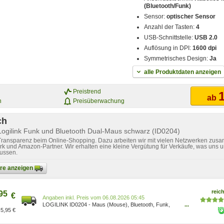
(Bluetooth/Funk)
Sensor:
optischer Sensor
Anzahl der Tasten:
4
USB-Schnittstelle:
USB 2.0
Auflösung in DPI:
1600 dpi
Symmetrisches Design:
Ja
alle Produktdaten anzeigen
Preistrend
1
ab
n
Preisüberwachung
ch
Logilink Funk und Bluetooth Dual-Maus schwarz (ID0204)
 Transparenz beim Online-Shopping. Dazu arbeiten wir mit vielen Netzwerken zusa
k und Amazon-Partner. Wir erhalten eine kleine Vergütung für Verkäufe, was uns u
lussen.
bare anzeigen
reich
95
€
Preis vom 06.08.2026 05:45
LOGILINK ID0204 - Maus (Mouse), Bluetooth, Funk,
...
5,95 €
schwarz