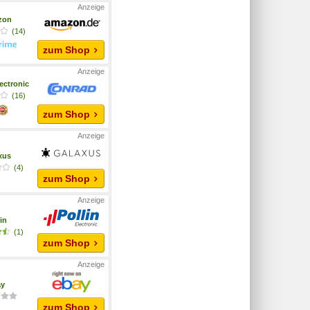
zon
(14)
zum Shop
ectronic
(16)
zum Shop
xus
(4)
zum Shop
in
(1)
zum Shop
ay
zum Shop