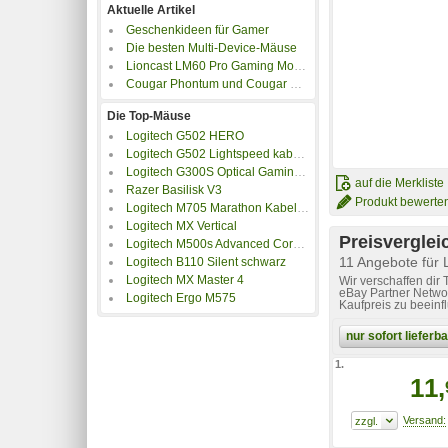
Aktuelle Artikel
Geschenkideen für Gamer
Die besten Multi-Device-Mäuse
Lioncast LM60 Pro Gaming Mouse im Kurztest
Cougar Phontum und Cougar Surpassion im Test
Die Top-Mäuse
Logitech G502 HERO
Logitech G502 Lightspeed kabellose Gaming Maus
Logitech G300S Optical Gaming Mouse
auf die Merkliste
Razer Basilisk V3
Produkt bewerte
Logitech M705 Marathon Kabellose Maus
Logitech MX Vertical
Preisverglei
Logitech M500s Advanced Corded Mouse
11 Angebote für 
Logitech B110 Silent schwarz
Logitech MX Master 4
Wir verschaffen dir
eBay Partner Networ
Logitech Ergo M575
Kaufpreis zu beeinf
nur sofort liefer
1.
11,