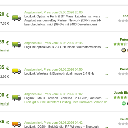
Preis vom 05.08.2026 20:00
20
€
eb
LogiLink Optische Funk & BT Maus, kabellos, schwarz
...
4052792065725
Angebot aus dem eBay Partner Network (EPN) von 24-
7,35 €
buerobedarf-schmidt (99.6% mit 2403 Bewertungen)
Futu
39
€
Preis vom 06.08.2026 05:45
LogiLink optical Maus 2,4 GHz black Bluetooth wireless
...
Optisch Funk (ID0204)
85
€
Pros
Preis vom 06.08.2026 04:50
LogiLink Wireless & Bluetooth dual mouse 2.4 GHz
...
2,99 €
800/1200/1600 dpi black - Maus (Schwarz)
4052792065725
Jacob Ele
Preis vom 06.08.2026 05:02
00
€
Logilink - Maus - optisch - kabellos - 2.4 GHz, Bluetooth
...
4.0 - kabelloser Empfänger (USB) - Schwarz (ID0204)
Preis gilt nur bei direktem Einstieg über HardwareSchotte.de!
Kauf
36
€
Preis vom 06.08.2026 04:42
LogiLink ID0204, Beidhändig, RF Wireless + Bluetooth,
...