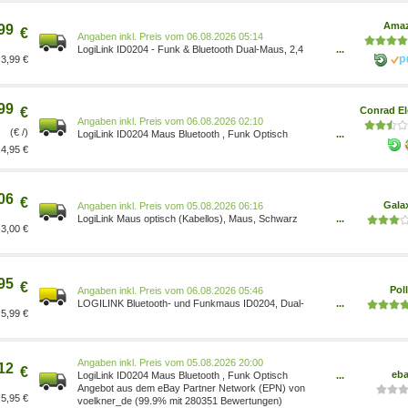
Ama
99
€
Preis vom 06.08.2026 05:14
LogiLink ID0204 - Funk & Bluetooth Dual-Maus, 2,4
...
3,99 €
GHz, 800/1200/1600 dpi, schwarz ID0204
4052792065725 Computer & Zubehör/Computer &
Zubehör/Mäuse, Tastaturen & Eingabegeräte/Mäuse
99
€
Conrad El
Preis vom 06.08.2026 02:10
(€ /)
LogiLink ID0204 Maus Bluetooth , Funk Optisch
...
Schwarz 3 Tasten 1600 dpi Wiederaufladbar
4,95 €
4052792065725
06
€
Gala
Preis vom 05.08.2026 06:16
LogiLink Maus optisch (Kabellos), Maus, Schwarz
...
3,00 €
ID0204
95
€
Poll
Preis vom 06.08.2026 05:46
LOGILINK Bluetooth- und Funkmaus ID0204, Dual-
...
5,99 €
Mode, schwarz 4052792065725
Preis vom 05.08.2026 20:00
12
€
eb
LogiLink ID0204 Maus Bluetooth , Funk Optisch
...
Schwarz 1600 dpi Wiederaufl...
Angebot aus dem eBay Partner Network (EPN) von
5,95 €
voelkner_de (99.9% mit 280351 Bewertungen)