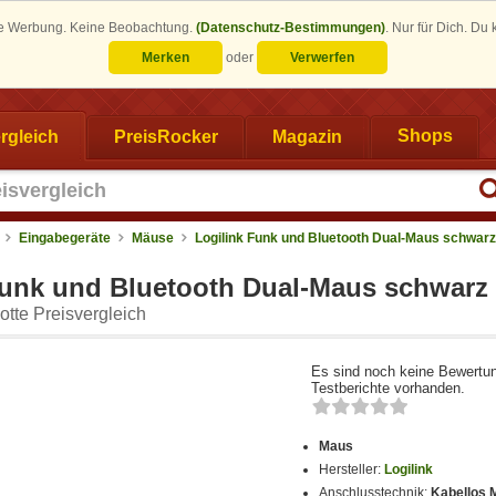
eine Werbung. Keine Beobachtung.
(Datenschutz-Bestimmungen)
.
Nur für Dich. Du
Merken
oder
Verwerfen
rgleich
PreisRocker
Magazin
Shops
Eingabegeräte
Mäuse
Logilink Funk und Bluetooth Dual-Maus schwarz
Funk und Bluetooth Dual-Maus schwarz 
tte Preisvergleich
Es sind noch keine Bewertu
Testberichte vorhanden.
Maus
Hersteller:
Logilink
Anschlusstechnik:
Kabellos 