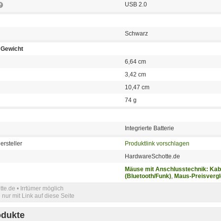
USB 2.0
Schwarz
Gewicht
6,64 cm
3,42 cm
10,47 cm
74 g
Integrierte Batterie
ersteller
Produktlink vorschlagen
HardwareSchotte.de
Mäuse mit Anschlusstechnik: Kab
(Bluetooth/Funk)
,
Maus-Preisvergl
e.de • Irrtümer möglich
nur mit Link auf diese Seite
odukte