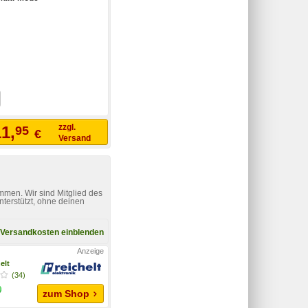
zzgl.
1,
95
€
Versand
mmen. Wir sind Mitglied des
nterstützt, ohne deinen
Versandkosten einblenden
elt
(34)
zum Shop