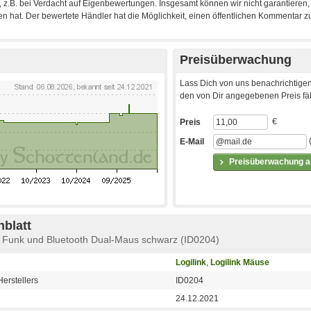
Preisüberwachung
Lass Dich von uns benachrichtigen
den von Dir angegebenen Preis fäll
€
Preis
E-Mail
Preisüberwachung ak
blatt
k Funk und Bluetooth Dual-Maus schwarz (ID0204)
Logilink
,
Logilink Mäuse
erstellers
ID0204
24.12.2021