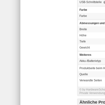
USB-Schnittstelle
Farbe
Farbe
Abmessungen und 
Breite
Höhe
Tiefe
Gewicht
Weiteres
Akku-/Batterietyp
Produktseite beim H
Quelle
Verwandte Seiten
© by HardwareSchott
Private Verwendung 
Ähnliche Pr