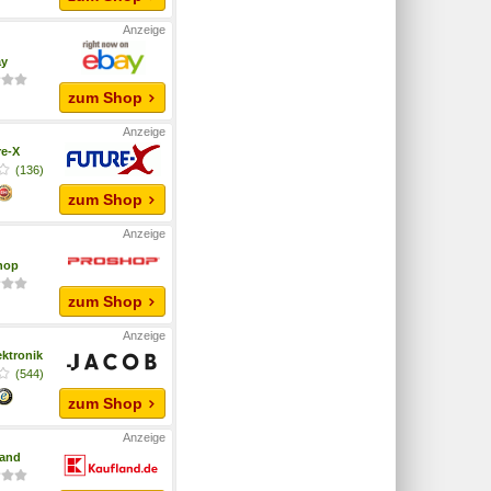
ay
zum Shop
re-X
(136)
zum Shop
hop
zum Shop
ktronik
(544)
zum Shop
land