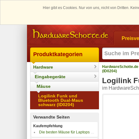
Hier gibt es Cookies. Nur von uns, nicht von Dritten. K
Preisve
Produktkategorien
Hardware
HardwareSchotte.de
(ID0204)
Eingabegeräte
Logilink 
Mäuse
im HardwareScho
Logilink Funk und
Bluetooth Dual-Maus
schwarz (ID0204)
Verwandte Seiten
Kaufempfehlung
Die besten Mäuse für Laptops und Notebooks