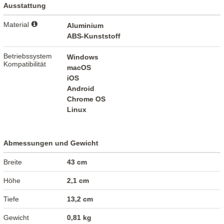
Ausstattung
Material
Aluminium
ABS-Kunststoff
Betriebssystem
Windows
Kompatibilität
macOS
iOS
Android
Chrome OS
Linux
Abmessungen und Gewicht
Breite
43 cm
Höhe
2,1 cm
Tiefe
13,2 cm
Gewicht
0,81 kg