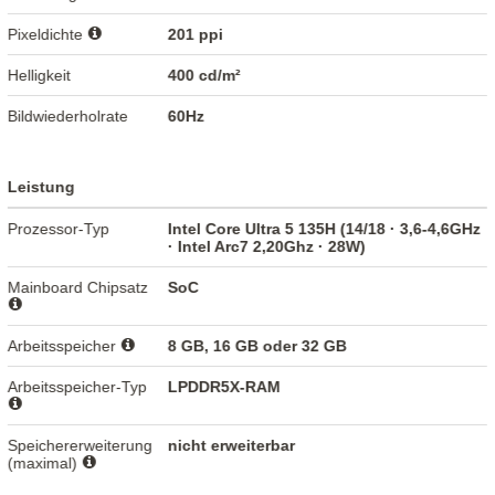
Pixeldichte
201 ppi
Helligkeit
400 cd/m²
Bildwiederholrate
60Hz
Leistung
Prozessor-Typ
Intel Core Ultra 5 135H (14/18 · 3,6-4,6GHz
· Intel Arc7 2,20Ghz · 28W)
Mainboard Chipsatz
SoC
Arbeitsspeicher
8 GB, 16 GB oder 32 GB
Arbeitsspeicher-Typ
LPDDR5X-RAM
Speichererweiterung
nicht erweiterbar
(maximal)