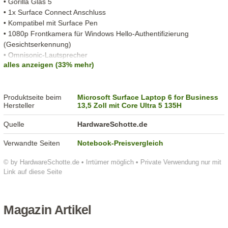
• Gorilla Glas 5
• 1x Surface Connect Anschluss
• Kompatibel mit Surface Pen
• 1080p Frontkamera für Windows Hello-Authentifizierung
(Gesichtserkennung)
• Omnisonic-Lautsprecher
alles anzeigen (33% mehr)
• 2 Studiomikrofone mit Voice-fokus
• Aluminium-Gehäuse
• Umgebungslichtsensor
Produktseite beim
Microsoft Surface Laptop 6 for Business
Hersteller
13,5 Zoll mit Core Ultra 5 135H
Quelle
HardwareSchotte.de
Verwandte Seiten
Notebook-Preisvergleich
© by HardwareSchotte.de • Irrtümer möglich • Private Verwendung nur mit
Link auf diese Seite
Magazin Artikel