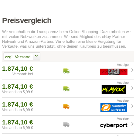
Preisvergleich
Wir verschaffen dir Transparenz beim Online-Shopping. Dazu arbeiten wir
mit vielen Netzwerken zusammen. Wir sind Mitglied des eBay Partner
Network und Amazon-Partner. Wir erhalten eine kleine Vergütung für
Verkäufe, was uns unterstützt, ohne deinen Kaufpreis zu beeinflussen.
zzgl. Versand
1.874,10 €
Versand: frei
1.874,10 €
Versand: ab 5,99 €
1.874,10 €
Versand: ab 6,99 €
1.874,10 €
Versand: ab 6,99 €